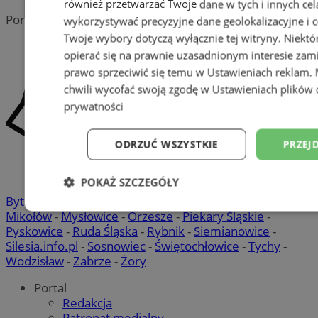
również przetwarzać Twoje dane w tych i innych cel
Portal należy do sieci
wykorzystywać precyzyjne dane geolokalizacyjne i c
Twoje wybory dotyczą wyłącznie tej witryny. Niekt
opierać się na prawnie uzasadnionym interesie zami
prawo sprzeciwić się temu w
Ustawieniach reklam
.
chwili wycofać swoją zgodę w
Ustawieniach plików 
prywatności
ODRZUĆ WSZYSTKIE
PRZEJ
POKAŻ SZCZEGÓŁY
Bytom
-
Chorzów
-
Gliwice
-
Katowice
-
Łaziska Górne
-
Niezbędne
Wydajność
Targetowani
Mikołów
-
Mysłowice
-
Orzesze
-
Piekary Śląskie
-
Pyskowice
-
Ruda Śląska
-
Rybnik
-
Siemianowice
-
Silesia.info.pl
-
Sosnowiec
-
Świętochłowice
-
Tychy
-
Wodzisław
-
Zabrze
-
Żory
Niesklasyfikowane
Portal
Redakcja
Patronat medialny