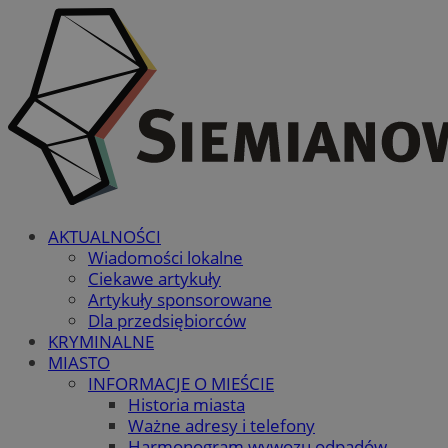
AKTUALNOŚCI
Wiadomości lokalne
Ciekawe artykuły
Artykuły sponsorowane
Dla przedsiębiorców
KRYMINALNE
MIASTO
INFORMACJE O MIEŚCIE
Historia miasta
Ważne adresy i telefony
Harmonogram wywozu odpadów