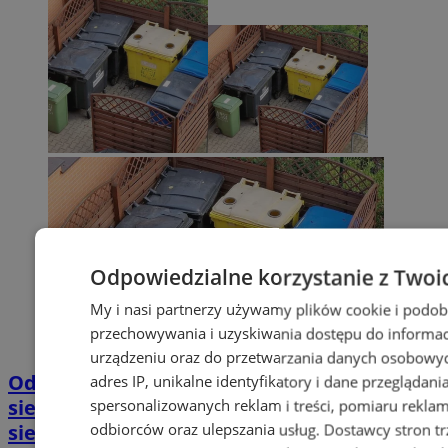
Odpowiedzialne korzystanie z Twoi
My i nasi partnerzy używamy plików cookie i podob
przechowywania i uzyskiwania dostępu do informac
urządzeniu oraz do przetwarzania danych osobowych
Odbiór odpadów w Siemianowicach w
adres IP, unikalne identyfikatory i dane przeglądani
sierpniu – zmiany z powodu święta 15
spersonalizowanych reklam i treści, pomiaru reklam i
odbiorców oraz ulepszania usług.
Dostawcy stron tr
sierpnia