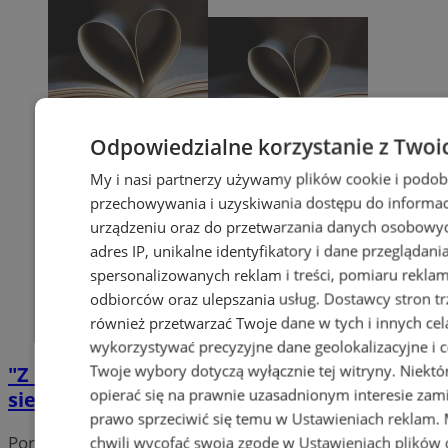
Odpowiedzialne korzystanie z Twoi
My i nasi partnerzy używamy plików cookie i podob
przechowywania i uzyskiwania dostępu do informac
urządzeniu oraz do przetwarzania danych osobowych
adres IP, unikalne identyfikatory i dane przeglądani
spersonalizowanych reklam i treści, pomiaru reklam i
odbiorców oraz ulepszania usług.
Dostawcy stron tr
również przetwarzać Twoje dane w tych i innych cel
wykorzystywać precyzyjne dane geolokalizacyjne i c
Twoje wybory dotyczą wyłącznie tej witryny. Niekt
"Z Korfantym na Ty". Historyczny Piknik z
opierać się na prawnie uzasadnionym interesie zami
siemianowicką Biblioteką
prawo sprzeciwić się temu w
Ustawieniach reklam
.
Portal należy do sieci
chwili wycofać swoją zgodę w
Ustawieniach plików 