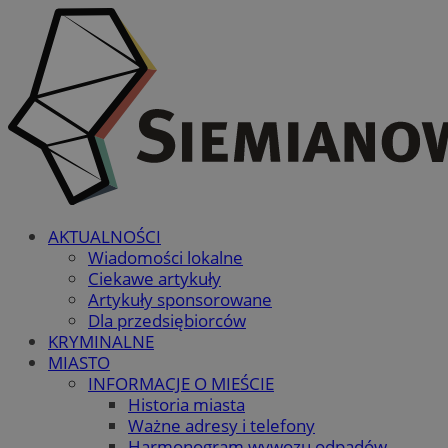
AKTUALNOŚCI
Wiadomości lokalne
Ciekawe artykuły
Artykuły sponsorowane
Dla przedsiębiorców
KRYMINALNE
MIASTO
INFORMACJE O MIEŚCIE
Historia miasta
Ważne adresy i telefony
Harmonogram wywozu odpadów