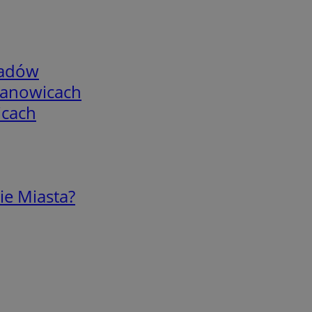
adów
mianowicach
icach
ie Miasta?