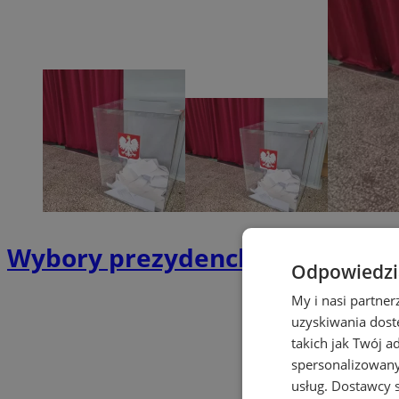
Wybory prezydenckie 2025. Jak 
Odpowiedzia
My i nasi partne
uzyskiwania dost
takich jak Twój a
spersonalizowanyc
usług.
Dostawcy s