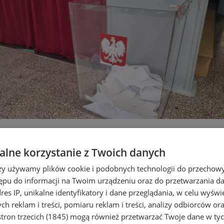
głosowali mieszkańcy Siemianowi
lne korzystanie z Twoich danych
rzy używamy plików cookie i podobnych technologii do przechow
ępu do informacji na Twoim urządzeniu oraz do przetwarzania 
dres IP, unikalne identyfikatory i dane przeglądania, w celu wyświ
h reklam i treści, pomiaru reklam i treści, analizy odbiorców or
tron trzecich (1845)
mogą również przetwarzać Twoje dane w tych