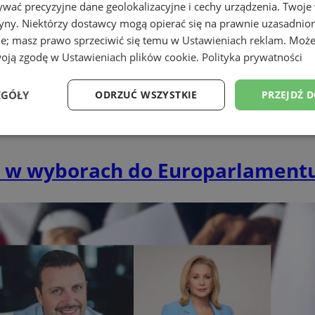
wać precyzyjne dane geolokalizacyjne i cechy urządzenia. Twoje
tryny. Niektórzy dostawcy mogą opierać się na prawnie uzasadnio
ie; masz prawo sprzeciwić się temu w
Ustawieniach reklam
. Może
woją zgodę w
Ustawieniach plików cookie
.
Polityka prywatności
EGÓŁY
ODRZUĆ WSZYSTKIE
PRZEJDŹ 
Wydajność
Targetowanie
Funkcjonalność
Ni
i w wyborach do Europarlament
ezbędne
Wydajność
Targetowanie
Funkcjonalność
Niesklasyfikow
ie umożliwiają korzystanie z podstawowych funkcji strony internetowej, takich jak log
Bez niezbędnych plików cookie nie można prawidłowo korzystać ze strony internetowe
Okres
Provider
/
Domena
Opis
przechowywania