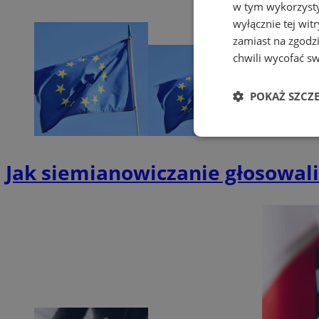
w tym wykorzysty
wyłącznie tej wi
zamiast na zgodz
chwili wycofać s
POKAŻ SZCZ
Niezbędne
Jak siemianowiczanie głosowal
Ni
Niezbędne pliki cook
zarządzanie kontem. 
Nazwa