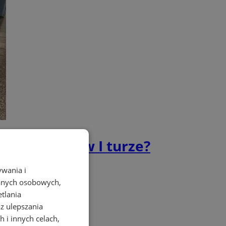
c Śląskich w I turze?
ywania i
danych osobowych,
etlania
az ulepszania
 i innych celach,