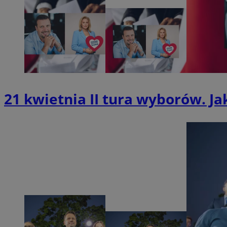
SessID
QeSessID
MvSessID
INGRESSCOOKIE
euds
21 kwietnia II tura wyborów. J
__cf_bm
suid
CookieScriptConse