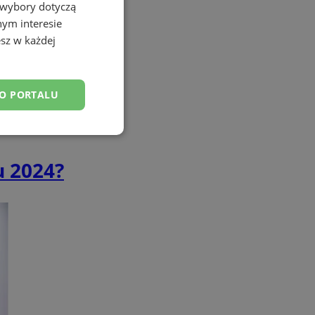
 wybory dotyczą
nym interesie
sz w każdej
DO PORTALU
esklasyfikowane
u 2024?
ane
owanie użytkownika i
j.