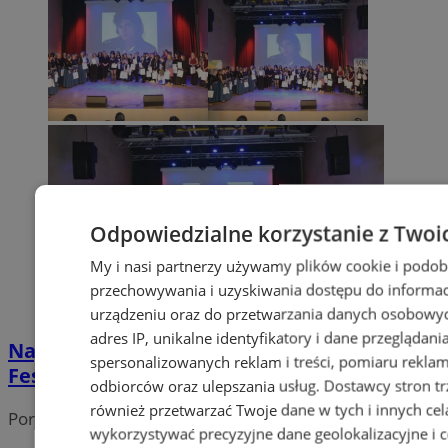
Odpowiedzialne korzystanie z Twoi
My i nasi partnerzy używamy plików cookie i podob
przechowywania i uzyskiwania dostępu do informac
urządzeniu oraz do przetwarzania danych osobowych
adres IP, unikalne identyfikatory i dane przeglądani
Nagrody i emocje na XI Siemianowickim
spersonalizowanych reklam i treści, pomiaru reklam i
Festiwalu Piosenki – zwycięzcy i wyróżnieni
odbiorców oraz ulepszania usług.
Dostawcy stron tr
również przetwarzać Twoje dane w tych i innych cel
Portal należy do sieci
wykorzystywać precyzyjne dane geolokalizacyjne i c