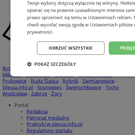
Twoje wybory dotyczą wyłącznie tej witryny. Niekt
opierać się na prawnie uzasadnionym interesie zami
prawo sprzeciwić się temu w
Ustawieniach reklam
.
chwili wycofać swoją zgodę w
Ustawieniach plików 
prywatności
ODRZUĆ WSZYSTKIE
PRZEJ
POKAŻ SZCZEGÓŁY
Bytom
-
Chorzów
-
Gliwice
-
Katowice
-
Łaziska Górne
-
Mikołów
-
Mysłowice
-
Orzesze
-
Piekary Śląskie
-
Niezbędne
Wydajność
Targetowani
Pyskowice
-
Ruda Śląska
-
Rybnik
-
Siemianowice
-
Silesia.info.pl
-
Sosnowiec
-
Świętochłowice
-
Tychy
-
Wodzisław
-
Zabrze
-
Żory
Niesklasyfikowane
Portal
Redakcja
Patronat medialny
Praktyki w silesia.info.pl
Regulaminy portalu