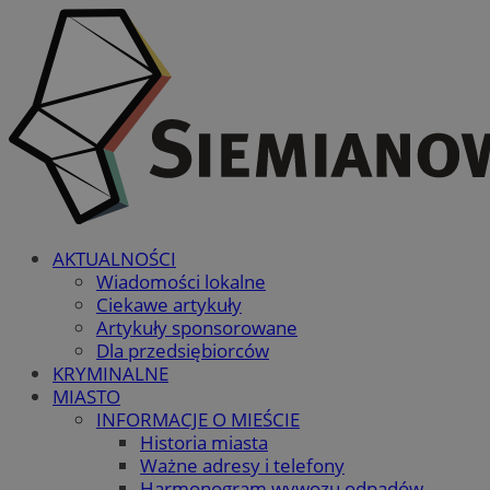
AKTUALNOŚCI
Wiadomości lokalne
Ciekawe artykuły
Artykuły sponsorowane
Dla przedsiębiorców
KRYMINALNE
MIASTO
INFORMACJE O MIEŚCIE
Historia miasta
Ważne adresy i telefony
Harmonogram wywozu odpadów