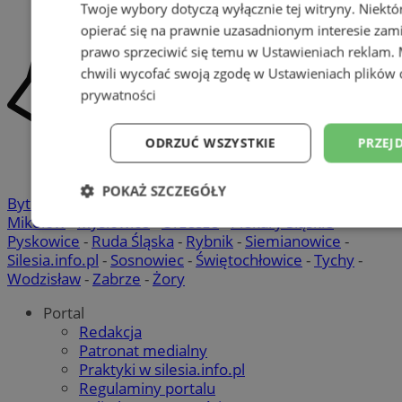
Twoje wybory dotyczą wyłącznie tej witryny. Niekt
opierać się na prawnie uzasadnionym interesie zami
prawo sprzeciwić się temu w
Ustawieniach reklam
.
chwili wycofać swoją zgodę w
Ustawieniach plików 
prywatności
ODRZUĆ WSZYSTKIE
PRZEJ
POKAŻ SZCZEGÓŁY
Bytom
-
Chorzów
-
Gliwice
-
Katowice
-
Łaziska Górne
-
Mikołów
-
Mysłowice
-
Orzesze
-
Piekary Śląskie
-
Niezbędne
Wydajność
Targetowani
Pyskowice
-
Ruda Śląska
-
Rybnik
-
Siemianowice
-
Silesia.info.pl
-
Sosnowiec
-
Świętochłowice
-
Tychy
-
Wodzisław
-
Zabrze
-
Żory
Niesklasyfikowane
Portal
Redakcja
Patronat medialny
Praktyki w silesia.info.pl
Regulaminy portalu