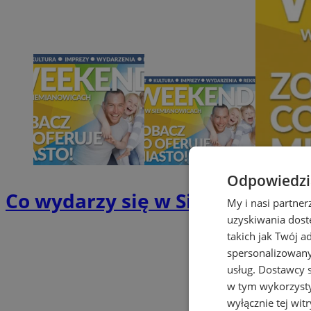
Odpowiedzia
Co wydarzy się w Siemianowicac
My i nasi partne
uzyskiwania dost
takich jak Twój a
spersonalizowanyc
usług.
Dostawcy s
w tym wykorzysty
wyłącznie tej wi