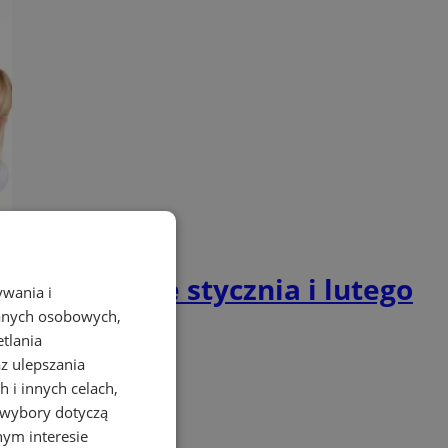
a przełomie stycznia i lutego
ywania i
danych osobowych,
etlania
az ulepszania
 i innych celach,
 wybory dotyczą
nym interesie