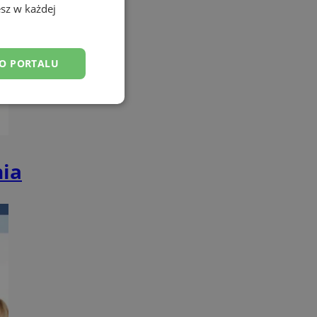
sz w każdej
DO PORTALU
esklasyfikowane
nia
ane
owanie użytkownika i
j.
entyfikator sesji.