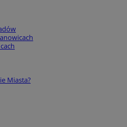
adów
mianowicach
icach
ie Miasta?