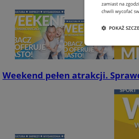
zamiast na zgodz
chwili wycofać s
POKAŻ SZCZ
Niezbędne
Weekend pełen atrakcji. Sprawd
Ni
Niezbędne pliki cook
zarządzanie kontem. 
Nazwa
SessID