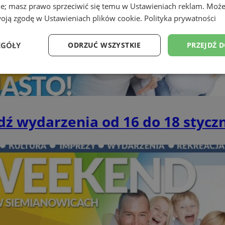
ie; masz prawo sprzeciwić się temu w
Ustawieniach reklam
. Może
woją zgodę w
Ustawieniach plików cookie
.
Polityka prywatności
EGÓŁY
ODRZUĆ WSZYSTKIE
PRZEJDŹ 
Wydajność
Targetowanie
Funkcjonalność
Ni
ź wydarzenia od 16 do 18 stycz
ezbędne
Wydajność
Targetowanie
Funkcjonalność
Niesklasyfikow
ie umożliwiają korzystanie z podstawowych funkcji strony internetowej, takich jak log
Bez niezbędnych plików cookie nie można prawidłowo korzystać ze strony internetowe
Okres
Provider
/
Domena
Opis
przechowywania
siemianowice.net.pl
1 rok
Ten plik cookie przechowuje id