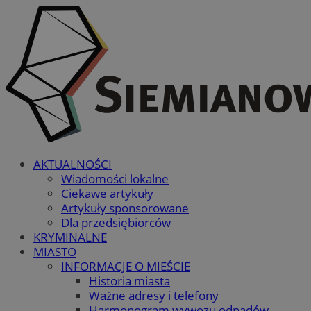
AKTUALNOŚCI
Wiadomości lokalne
Ciekawe artykuły
Artykuły sponsorowane
Dla przedsiębiorców
KRYMINALNE
MIASTO
INFORMACJE O MIEŚCIE
Historia miasta
Ważne adresy i telefony
Harmonogram wywozu odpadów