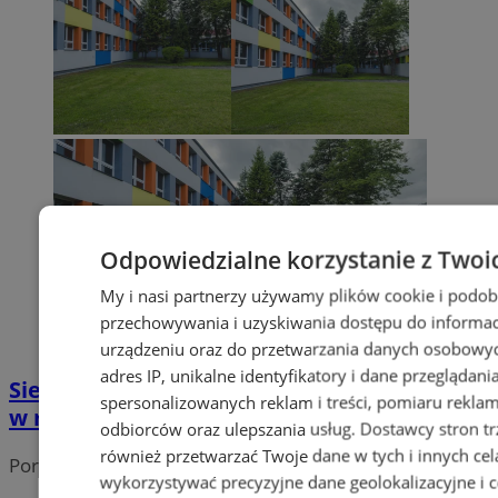
Odpowiedzialne korzystanie z Twoi
My i nasi partnerzy używamy plików cookie i podob
przechowywania i uzyskiwania dostępu do informac
urządzeniu oraz do przetwarzania danych osobowych
adres IP, unikalne identyfikatory i dane przeglądani
Siemianowice Śląskie: nowe "zielone klasy"
spersonalizowanych reklam i treści, pomiaru reklam i
w ramach Budżetu Obywatelskiego 2025
odbiorców oraz ulepszania usług.
Dostawcy stron tr
również przetwarzać Twoje dane w tych i innych cel
Portal należy do sieci
wykorzystywać precyzyjne dane geolokalizacyjne i c