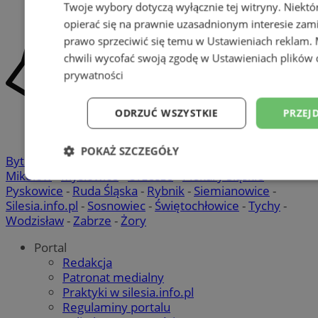
Twoje wybory dotyczą wyłącznie tej witryny. Niekt
opierać się na prawnie uzasadnionym interesie zami
prawo sprzeciwić się temu w
Ustawieniach reklam
.
chwili wycofać swoją zgodę w
Ustawieniach plików 
prywatności
ODRZUĆ WSZYSTKIE
PRZEJ
POKAŻ SZCZEGÓŁY
Bytom
-
Chorzów
-
Gliwice
-
Katowice
-
Łaziska Górne
-
Mikołów
-
Mysłowice
-
Orzesze
-
Piekary Śląskie
-
Niezbędne
Wydajność
Targetowani
Pyskowice
-
Ruda Śląska
-
Rybnik
-
Siemianowice
-
Silesia.info.pl
-
Sosnowiec
-
Świętochłowice
-
Tychy
-
Wodzisław
-
Zabrze
-
Żory
Niesklasyfikowane
Portal
Redakcja
Patronat medialny
Praktyki w silesia.info.pl
Regulaminy portalu