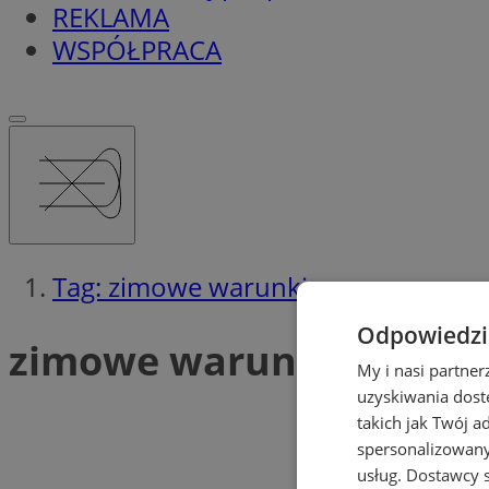
REKLAMA
WSPÓŁPRACA
Tag: zimowe warunki
Odpowiedzia
zimowe warunki (3)
My i nasi partne
uzyskiwania dost
takich jak Twój a
spersonalizowanyc
usług.
Dostawcy s