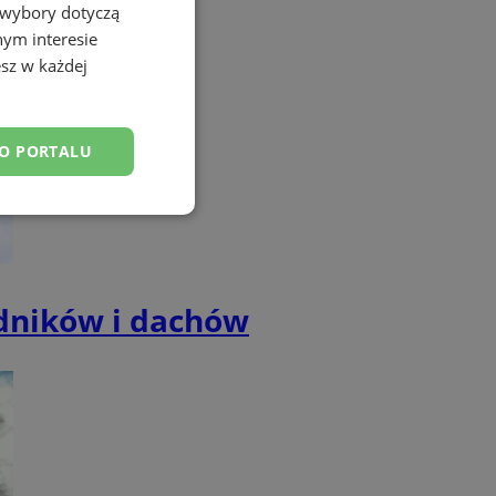
 wybory dotyczą
nym interesie
sz w każdej
DO PORTALU
esklasyfikowane
odników i dachów
ane
owanie użytkownika i
j.