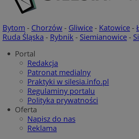
__ktpct
ustat_gid
ustat_6a2s040XXbs
UserID1
x
Bytom
-
Chorzów
-
Gliwice
-
Katowice
-
__mguid_
Ruda Śląska
-
Rybnik
-
Siemianowice
-
S
bito
c
tt_viewer
Portal
Redakcja
uid
Patronat medialny
c
Praktyki w silesia.info.pl
ADK_EX_11
Regulaminy portalu
__mguid_
ts
Polityka prywatności
_clsk
Oferta
lidc
Napisz do nas
Reklama
TDID
_clck
ustat_hdif2rhd3eu