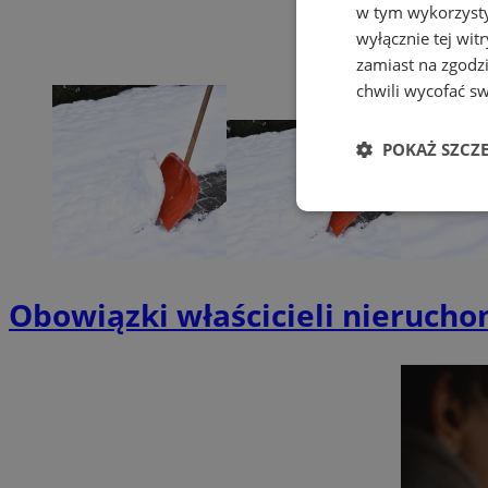
w tym wykorzysty
wyłącznie tej wi
zamiast na zgodz
chwili wycofać s
POKAŻ SZCZ
Niezbędne
Obowiązki właścicieli nierucho
Ni
Niezbędne pliki cook
zarządzanie kontem. 
Nazwa