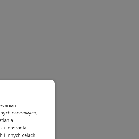
ywania i
danych osobowych,
etlania
az ulepszania
 i innych celach,