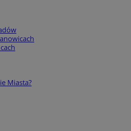
adów
mianowicach
icach
ie Miasta?