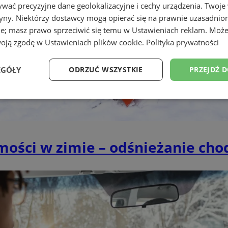
wać precyzyjne dane geolokalizacyjne i cechy urządzenia. Twoje
tryny. Niektórzy dostawcy mogą opierać się na prawnie uzasadnio
ie; masz prawo sprzeciwić się temu w
Ustawieniach reklam
. Może
woją zgodę w
Ustawieniach plików cookie
.
Polityka prywatności
EGÓŁY
ODRZUĆ WSZYSTKIE
PRZEJDŹ 
Wydajność
Targetowanie
Funkcjonalność
Ni
mości w zimie – odśnieżanie ch
ezbędne
Wydajność
Targetowanie
Funkcjonalność
Niesklasyfikow
ie umożliwiają korzystanie z podstawowych funkcji strony internetowej, takich jak log
Bez niezbędnych plików cookie nie można prawidłowo korzystać ze strony internetowe
Okres
Provider
/
Domena
Opis
przechowywania