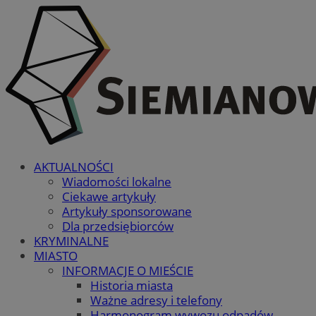
AKTUALNOŚCI
Wiadomości lokalne
Ciekawe artykuły
Artykuły sponsorowane
Dla przedsiębiorców
KRYMINALNE
MIASTO
INFORMACJE O MIEŚCIE
Historia miasta
Ważne adresy i telefony
Harmonogram wywozu odpadów