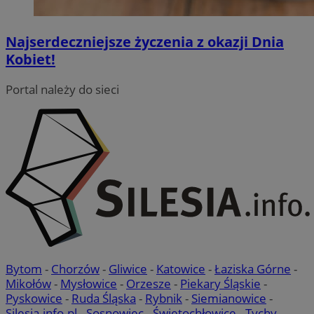
Najserdeczniejsze życzenia z okazji Dnia
Kobiet!
Portal należy do sieci
Bytom
-
Chorzów
-
Gliwice
-
Katowice
-
Łaziska Górne
-
Mikołów
-
Mysłowice
-
Orzesze
-
Piekary Śląskie
-
Pyskowice
-
Ruda Śląska
-
Rybnik
-
Siemianowice
-
Silesia.info.pl
-
Sosnowiec
-
Świętochłowice
-
Tychy
-