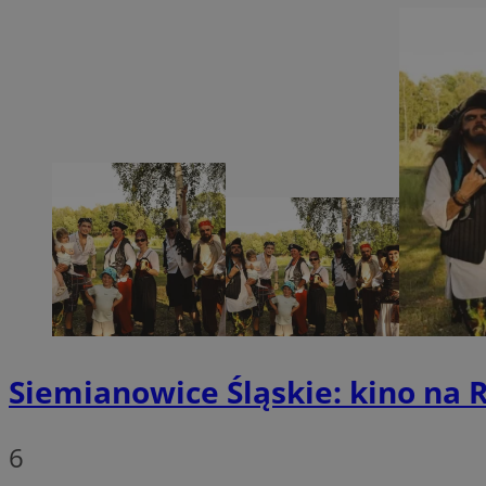
SessID
QeSessID
MvSessID
INGRESSCOOKIE
euds
__cf_bm
suid
Siemianowice Śląskie: kino na R
CookieScriptConse
6