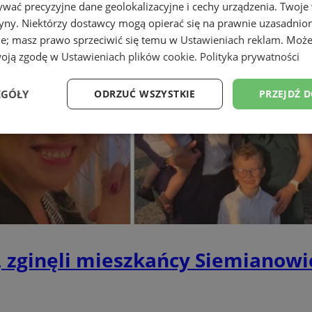
wać precyzyjne dane geolokalizacyjne i cechy urządzenia. Twoje
tryny. Niektórzy dostawcy mogą opierać się na prawnie uzasadnio
ie; masz prawo sprzeciwić się temu w
Ustawieniach reklam
. Może
woją zgodę w
Ustawieniach plików cookie
.
Polityka prywatności
EGÓŁY
ODRZUĆ WSZYSTKIE
PRZEJDŹ 
Wydajność
Targetowanie
Funkcjonalność
Ni
ezbędne
Wydajność
Targetowanie
Funkcjonalność
Niesklasyfikow
zginęli mieszkańcy Siemianowic
ie umożliwiają korzystanie z podstawowych funkcji strony internetowej, takich jak log
Bez niezbędnych plików cookie nie można prawidłowo korzystać ze strony internetowe
Okres
Provider
/
Domena
Opis
przechowywania