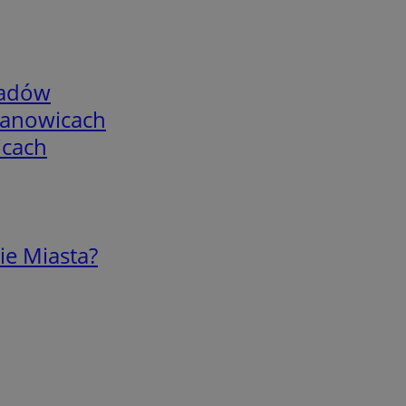
adów
mianowicach
icach
ie Miasta?