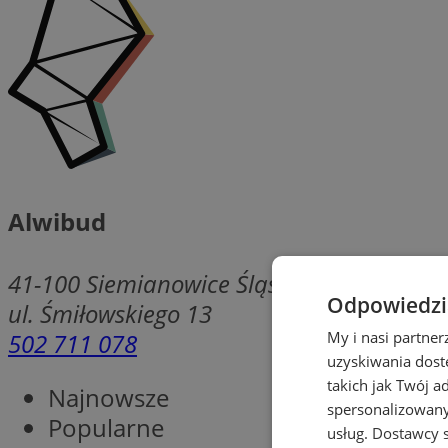
Alwibud
41-100
Siemianowice Śląskie
Odpowiedzia
ul. Śmiłowskiego 13
502 711 078
My i nasi partne
uzyskiwania dost
takich jak Twój a
Najnowsze
spersonalizowanyc
Popularne
usług.
Dostawcy s