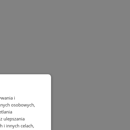
ywania i
danych osobowych,
etlania
az ulepszania
 i innych celach,