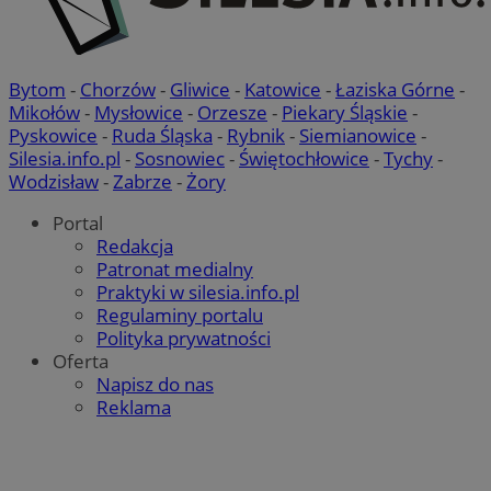
.simpli.fi
CookieScriptConsent
4 tygodni
CookieScript
Bytom
-
Chorzów
-
Gliwice
-
Katowice
-
Łaziska Górne
-
siemianowice.net.pl
Mikołów
-
Mysłowice
-
Orzesze
-
Piekary Śląskie
-
Pyskowice
-
Ruda Śląska
-
Rybnik
-
Siemianowice
-
Silesia.info.pl
-
Sosnowiec
-
Świętochłowice
-
Tychy
-
Wodzisław
-
Zabrze
-
Żory
Portal
Redakcja
Patronat medialny
Praktyki w silesia.info.pl
Regulaminy portalu
Polityka prywatności
VISITOR_PRIVACY_METADATA
5 miesi
YouTube
Oferta
tygod
.youtube.com
Napisz do nas
Reklama