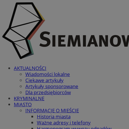
AKTUALNOŚCI
Wiadomości lokalne
Ciekawe artykuły
Artykuły sponsorowane
Dla przedsiębiorców
KRYMINALNE
MIASTO
INFORMACJE O MIEŚCIE
Historia miasta
Ważne adresy i telefony
Harmonogram wywozu odpadów