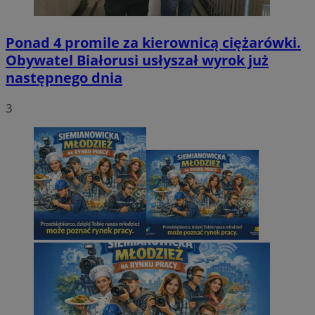
Ponad 4 promile za kierownicą ciężarówki.
Obywatel Białorusi usłyszał wyrok już
następnego dnia
3