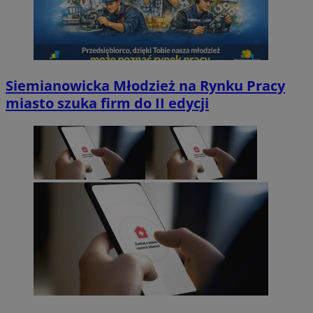
Siemianowicka Młodzież na Rynku Pracy
miasto szuka firm do II edycji