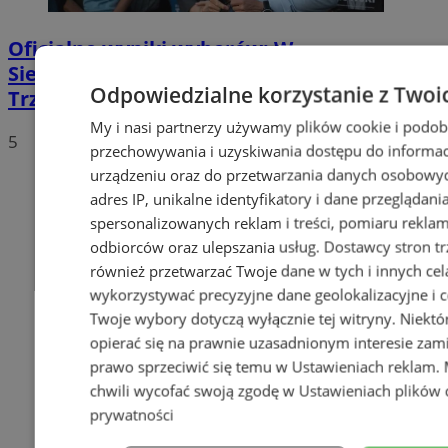
Oficjalne wyniki wyborów: W
Siemianowicach Śląskich wygrywa Rafał
Odpowiedzialne korzystanie z Twoi
Trzaskowski!
My i nasi partnerzy używamy plików cookie i podob
5
przechowywania i uzyskiwania dostępu do informac
urządzeniu oraz do przetwarzania danych osobowych
adres IP, unikalne identyfikatory i dane przeglądani
spersonalizowanych reklam i treści, pomiaru reklam i
odbiorców oraz ulepszania usług.
Dostawcy stron tr
również przetwarzać Twoje dane w tych i innych cel
wykorzystywać precyzyjne dane geolokalizacyjne i c
Twoje wybory dotyczą wyłącznie tej witryny. Niekt
opierać się na prawnie uzasadnionym interesie zami
prawo sprzeciwić się temu w
Ustawieniach reklam
.
chwili wycofać swoją zgodę w
Ustawieniach plików 
prywatności