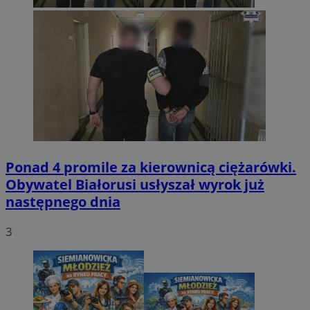
Ponad 4 promile za kierownicą ciężarówki.
Obywatel Białorusi usłyszał wyrok już
następnego dnia
3