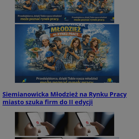
Siemianowicka Młodzież na Rynku Pracy
miasto szuka firm do II edycji