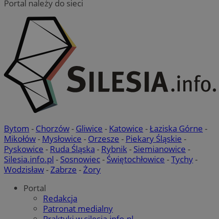
seku
.temu.com
Portal należy do sieci
suid
1 r
Simplifi Holdings
Inc.
.simpli.fi
Bytom
-
Chorzów
-
Gliwice
-
Katowice
-
Łaziska Górne
-
Mikołów
-
Mysłowice
-
Orzesze
-
Piekary Śląskie
-
Pyskowice
-
Ruda Śląska
-
Rybnik
-
Siemianowice
-
CookieScriptConsent
4 tygodni
CookieScript
Silesia.info.pl
-
Sosnowiec
-
Świętochłowice
-
Tychy
-
siemianowice.net.pl
Wodzisław
-
Zabrze
-
Żory
Portal
Redakcja
Patronat medialny
Praktyki w silesia.info.pl