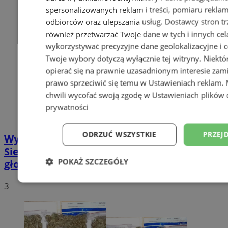
spersonalizowanych reklam i treści, pomiaru reklam i
odbiorców oraz ulepszania usług.
Dostawcy stron tr
również przetwarzać Twoje dane w tych i innych cel
wykorzystywać precyzyjne dane geolokalizacyjne i c
Twoje wybory dotyczą wyłącznie tej witryny. Niekt
opierać się na prawnie uzasadnionym interesie zami
prawo sprzeciwić się temu w
Ustawieniach reklam
.
chwili wycofać swoją zgodę w
Ustawieniach plików 
prywatności
ODRZUĆ WSZYSTKIE
PRZEJ
Wybory Prezydenckie 2020: W
Siemianowicach Śląskich już policzono
POKAŻ SZCZEGÓŁY
głosy
Niezbędne
Wydajność
Targetowani
3
Niesklasyfikowane