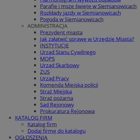
Parafie i msze święte w Siemianowicach
Rozkłady jazdy w Siemianowicach
Pogoda w Siemianowicach
ADMINISTRACJA
Prezydent miasta
Jak załatwić sprawę w Urzędzie Miasta?
INSTYTUCJE
Urząd Stanu Cywilnego
MOPS
Urząd Skarbowy
ZUS
Urząd Pracy
Komenda Miejska policji
Straż Miejska
Straż pożarna
Sąd Rejonowy
Prokuratura Rejonowa
KATALOG FIRM
Katalog firm
Dodaj firmę do katalogu
OGŁOSZENIA