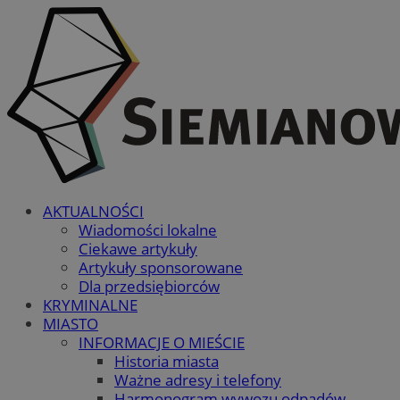
AKTUALNOŚCI
Wiadomości lokalne
Ciekawe artykuły
Artykuły sponsorowane
Dla przedsiębiorców
KRYMINALNE
MIASTO
INFORMACJE O MIEŚCIE
Historia miasta
Ważne adresy i telefony
Harmonogram wywozu odpadów