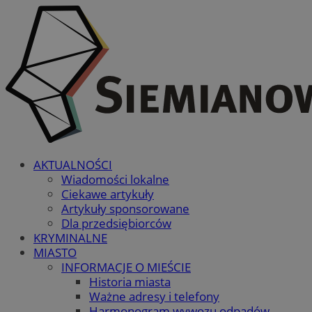
AKTUALNOŚCI
Wiadomości lokalne
Ciekawe artykuły
Artykuły sponsorowane
Dla przedsiębiorców
KRYMINALNE
MIASTO
INFORMACJE O MIEŚCIE
Historia miasta
Ważne adresy i telefony
Harmonogram wywozu odpadów