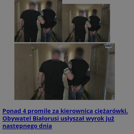
Ponad 4 promile za kierownicą ciężarówki.
Obywatel Białorusi usłyszał wyrok już
następnego dnia