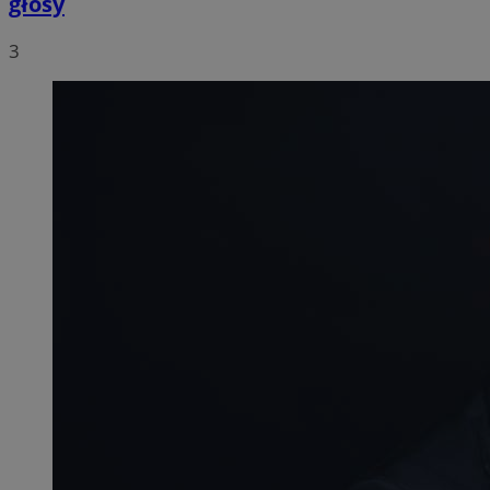
głosy
3