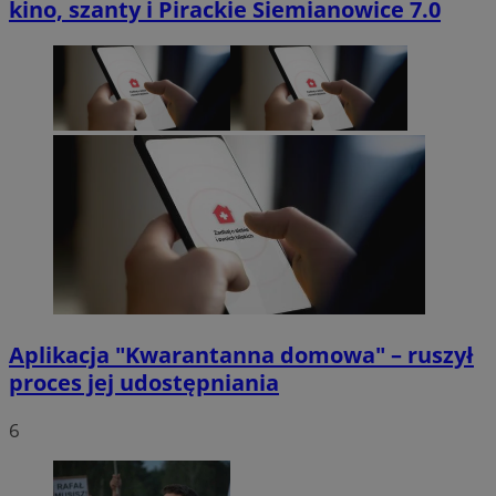
kino, szanty i Pirackie Siemianowice 7.0
Aplikacja "Kwarantanna domowa" – ruszył
proces jej udostępniania
6