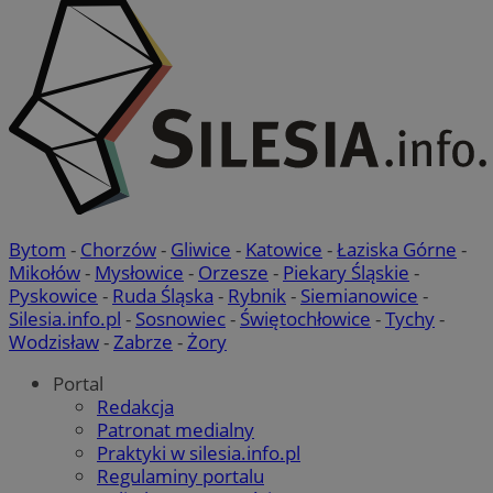
Bytom
-
Chorzów
-
Gliwice
-
Katowice
-
Łaziska Górne
-
Mikołów
-
Mysłowice
-
Orzesze
-
Piekary Śląskie
-
Pyskowice
-
Ruda Śląska
-
Rybnik
-
Siemianowice
-
Silesia.info.pl
-
Sosnowiec
-
Świętochłowice
-
Tychy
-
Wodzisław
-
Zabrze
-
Żory
Portal
Redakcja
Patronat medialny
Praktyki w silesia.info.pl
Regulaminy portalu