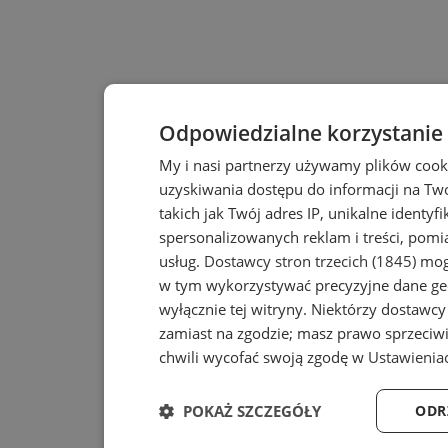
Odpowiedzialne korzystanie
My i nasi partnerzy używamy plików cook
uzyskiwania dostępu do informacji na T
takich jak Twój adres IP, unikalne identyf
spersonalizowanych reklam i treści, pomia
usług.
Dostawcy stron trzecich (1845)
mogą
w tym wykorzystywać precyzyjne dane geo
wyłącznie tej witryny. Niektórzy dostawc
zamiast na zgodzie; masz prawo sprzeciw
chwili wycofać swoją zgodę w
Ustawienia
POKAŻ SZCZEGÓŁY
ODR