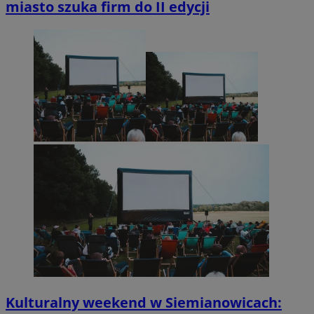
miasto szuka firm do II edycji
Kulturalny weekend w Siemianowicach: