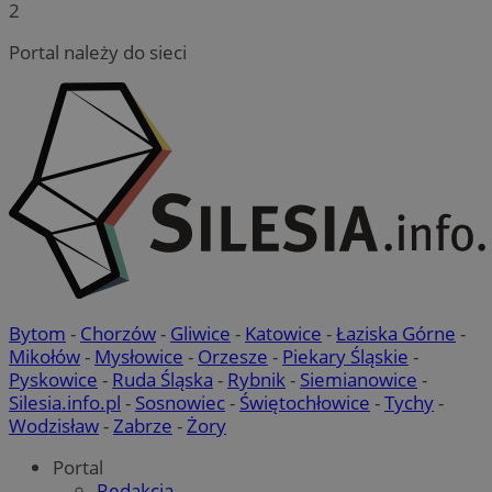
2
Portal należy do sieci
Bytom
-
Chorzów
-
Gliwice
-
Katowice
-
Łaziska Górne
-
Mikołów
-
Mysłowice
-
Orzesze
-
Piekary Śląskie
-
Pyskowice
-
Ruda Śląska
-
Rybnik
-
Siemianowice
-
Silesia.info.pl
-
Sosnowiec
-
Świętochłowice
-
Tychy
-
Wodzisław
-
Zabrze
-
Żory
Portal
Redakcja