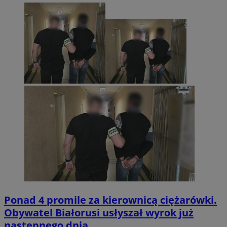
Ponad 4 promile za kierownicą ciężarówki.
Obywatel Białorusi usłyszał wyrok już
następnego dnia