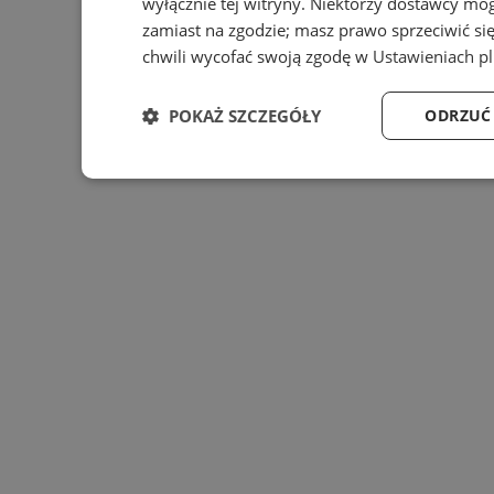
wyłącznie tej witryny. Niektórzy dostawcy mo
zamiast na zgodzie; masz prawo sprzeciwić s
chwili wycofać swoją zgodę w
Ustawieniach p
POKAŻ SZCZEGÓŁY
ODRZUĆ
Niezbędne
Wydajność
Targ
Niezbędne
Wydajność
Targeto
Niezbędne pliki cookie umożliwiają korzystanie z podstawo
zarządzanie kontem. Bez niezbędnych plików cookie nie mo
Nazwa
Provider
/
Domena
p
SessID
siemianowice.net.pl