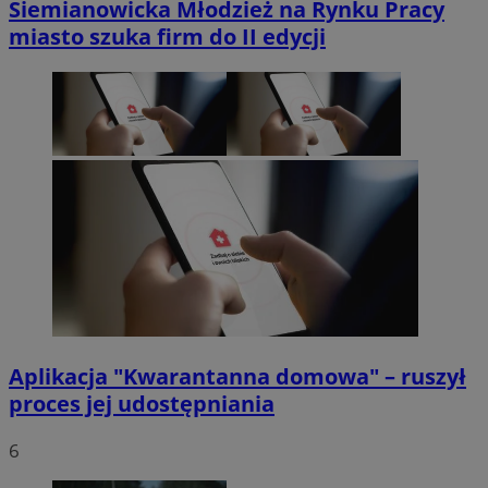
Siemianowicka Młodzież na Rynku Pracy
miasto szuka firm do II edycji
Aplikacja "Kwarantanna domowa" – ruszył
proces jej udostępniania
6