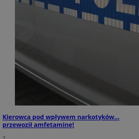
Kierowca pod wpływem narkotyków…
przewoził amfetaminę!
2