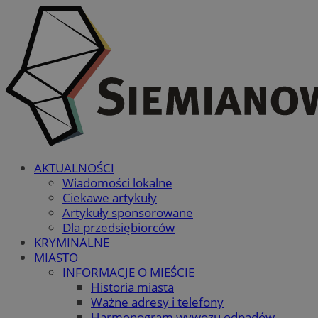
AKTUALNOŚCI
Wiadomości lokalne
Ciekawe artykuły
Artykuły sponsorowane
Dla przedsiębiorców
KRYMINALNE
MIASTO
INFORMACJE O MIEŚCIE
Historia miasta
Ważne adresy i telefony
Harmonogram wywozu odpadów