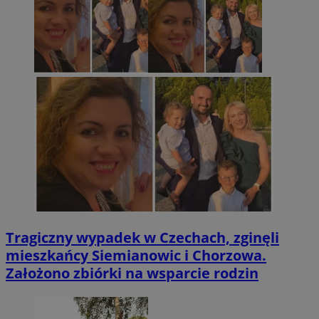
Tragiczny wypadek w Czechach, zginęli
mieszkańcy Siemianowic i Chorzowa.
Założono zbiórki na wsparcie rodzin