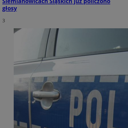
Siemianowicach Śląskich już policzono
głosy
3