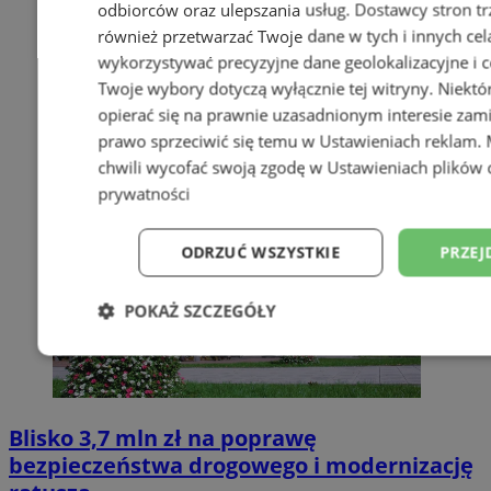
odbiorców oraz ulepszania usług.
Dostawcy stron tr
również przetwarzać Twoje dane w tych i innych cel
wykorzystywać precyzyjne dane geolokalizacyjne i c
Twoje wybory dotyczą wyłącznie tej witryny. Niekt
opierać się na prawnie uzasadnionym interesie zami
prawo sprzeciwić się temu w
Ustawieniach reklam
.
chwili wycofać swoją zgodę w
Ustawieniach plików 
prywatności
ODRZUĆ WSZYSTKIE
PRZEJ
POKAŻ SZCZEGÓŁY
Niezbędne
Wydajność
Targetowani
Blisko 3,7 mln zł na poprawę
Niesklasyfikowane
bezpieczeństwa drogowego i modernizację