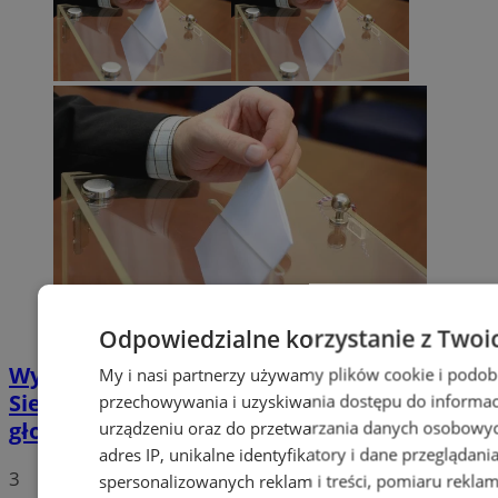
Odpowiedzialne korzystanie z Twoi
Wybory Prezydenckie 2020: W
My i nasi partnerzy używamy plików cookie i podob
Siemianowicach Śląskich już policzono
przechowywania i uzyskiwania dostępu do informac
głosy
urządzeniu oraz do przetwarzania danych osobowych
adres IP, unikalne identyfikatory i dane przeglądani
3
spersonalizowanych reklam i treści, pomiaru reklam i