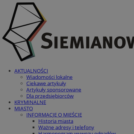
AKTUALNOŚCI
Wiadomości lokalne
Ciekawe artykuły
Artykuły sponsorowane
Dla przedsiębiorców
KRYMINALNE
MIASTO
INFORMACJE O MIEŚCIE
Historia miasta
Ważne adresy i telefony
Harmonogram wywozu odpadów