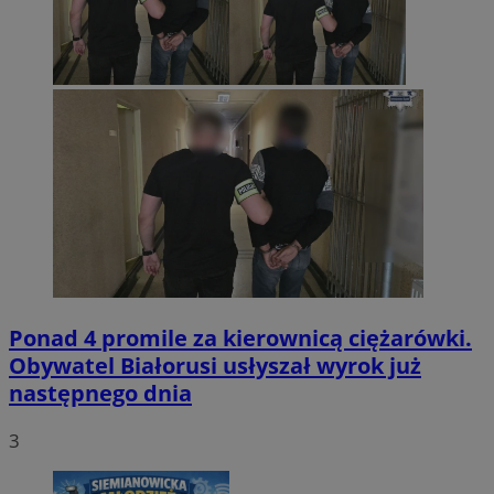
Ponad 4 promile za kierownicą ciężarówki.
Obywatel Białorusi usłyszał wyrok już
następnego dnia
3