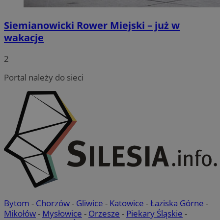
Siemianowicki Rower Miejski – już w
wakacje
VISITOR_PRIVACY_METADATA
5 miesi
YouTube
tygod
.youtube.com
2
Portal należy do sieci
Bytom
-
Chorzów
-
Gliwice
-
Katowice
-
Łaziska Górne
-
Mikołów
-
Mysłowice
-
Orzesze
-
Piekary Śląskie
-