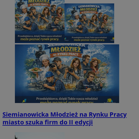
Siemianowicka Młodzież na Rynku Pracy
miasto szuka firm do II edycji