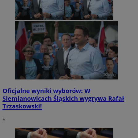
Oficjalne wyniki wyborów: W
Siemianowicach Śląskich wygrywa Rafał
Trzaskowski!
5