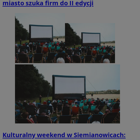
miasto szuka firm do II edycji
Kulturalny weekend w Siemianowicach: