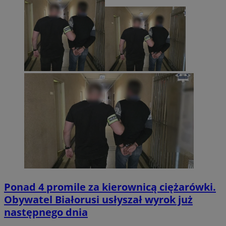
Ponad 4 promile za kierownicą ciężarówki.
Obywatel Białorusi usłyszał wyrok już
następnego dnia