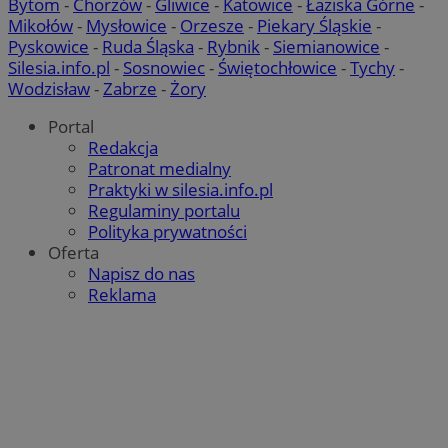
Bytom
-
Chorzów
-
Gliwice
-
Katowice
-
Łaziska Górne
-
Mikołów
-
Mysłowice
-
Orzesze
-
Piekary Śląskie
-
CookieScriptConsent
4 tygodni
CookieScript
Pyskowice
-
Ruda Śląska
-
Rybnik
-
Siemianowice
-
siemianowice.net.pl
Silesia.info.pl
-
Sosnowiec
-
Świętochłowice
-
Tychy
-
Wodzisław
-
Zabrze
-
Żory
Portal
Redakcja
Patronat medialny
Praktyki w silesia.info.pl
Regulaminy portalu
Polityka prywatności
Oferta
Napisz do nas
VISITOR_PRIVACY_METADATA
5 miesi
YouTube
Reklama
tygod
.youtube.com