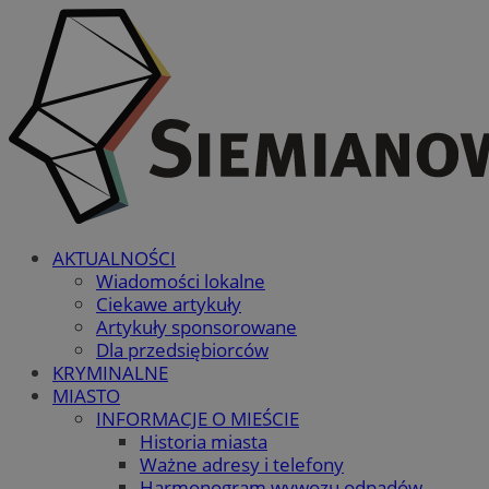
AKTUALNOŚCI
Wiadomości lokalne
Ciekawe artykuły
Artykuły sponsorowane
Dla przedsiębiorców
KRYMINALNE
MIASTO
INFORMACJE O MIEŚCIE
Historia miasta
Ważne adresy i telefony
Harmonogram wywozu odpadów