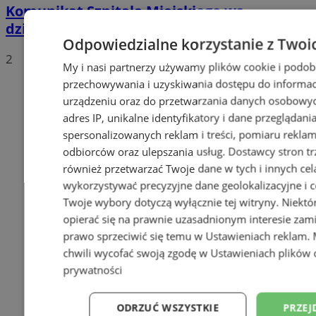
Komunikat Szpitala Miejskiego ws.
działania oddziałów
Odpowiedzialne korzystanie z Twoi
2
My i nasi partnerzy używamy plików cookie i podob
przechowywania i uzyskiwania dostępu do informac
urządzeniu oraz do przetwarzania danych osobowych
adres IP, unikalne identyfikatory i dane przeglądani
spersonalizowanych reklam i treści, pomiaru reklam i
odbiorców oraz ulepszania usług.
Dostawcy stron tr
również przetwarzać Twoje dane w tych i innych cel
wykorzystywać precyzyjne dane geolokalizacyjne i c
Twoje wybory dotyczą wyłącznie tej witryny. Niekt
opierać się na prawnie uzasadnionym interesie zami
prawo sprzeciwić się temu w
Ustawieniach reklam
.
chwili wycofać swoją zgodę w
Ustawieniach plików 
prywatności
ODRZUĆ WSZYSTKIE
PRZEJ