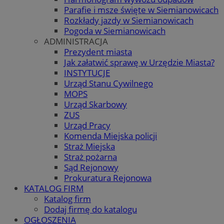
Parafie i msze święte w Siemianowicach
Rozkłady jazdy w Siemianowicach
Pogoda w Siemianowicach
ADMINISTRACJA
Prezydent miasta
Jak załatwić sprawę w Urzędzie Miasta?
INSTYTUCJE
Urząd Stanu Cywilnego
MOPS
Urząd Skarbowy
ZUS
Urząd Pracy
Komenda Miejska policji
Straż Miejska
Straż pożarna
Sąd Rejonowy
Prokuratura Rejonowa
KATALOG FIRM
Katalog firm
Dodaj firmę do katalogu
OGŁOSZENIA