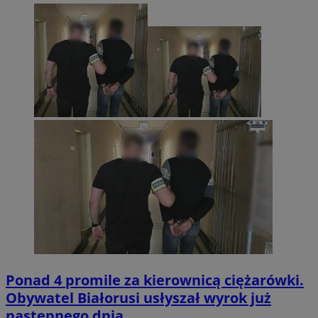
Ponad 4 promile za kierownicą ciężarówki.
Obywatel Białorusi usłyszał wyrok już
następnego dnia