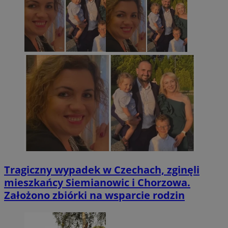
Tragiczny wypadek w Czechach, zginęli
mieszkańcy Siemianowic i Chorzowa.
Założono zbiórki na wsparcie rodzin