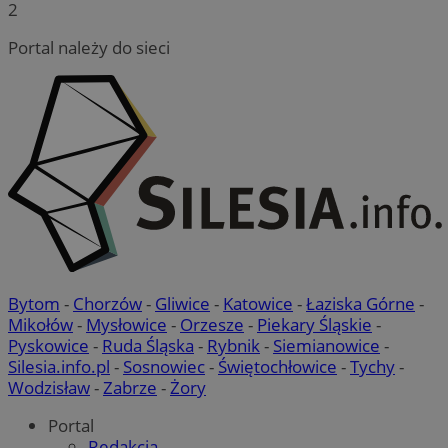
2
Portal należy do sieci
Bytom
-
Chorzów
-
Gliwice
-
Katowice
-
Łaziska Górne
-
Mikołów
-
Mysłowice
-
Orzesze
-
Piekary Śląskie
-
Pyskowice
-
Ruda Śląska
-
Rybnik
-
Siemianowice
-
Silesia.info.pl
-
Sosnowiec
-
Świętochłowice
-
Tychy
-
Wodzisław
-
Zabrze
-
Żory
Portal
Redakcja