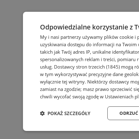
Odpowiedzialne korzystanie z 
My i nasi partnerzy używamy plików cookie i
uzyskiwania dostępu do informacji na Twoim
takich jak Twój adres IP, unikalne identyfikat
spersonalizowanych reklam i treści, pomiaru r
usług.
Dostawcy stron trzecich (1845)
mogą rów
w tym wykorzystywać precyzyjne dane geoloka
wyłącznie tej witryny. Niektórzy dostawcy mo
zamiast na zgodzie; masz prawo sprzeciwić s
chwili wycofać swoją zgodę w
Ustawieniach p
POKAŻ SZCZEGÓŁY
ODRZUĆ
Niezbędne
Wydajność
Targ