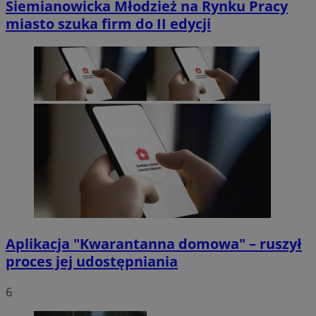
Siemianowicka Młodzież na Rynku Pracy
miasto szuka firm do II edycji
Aplikacja "Kwarantanna domowa" – ruszył
proces jej udostępniania
6