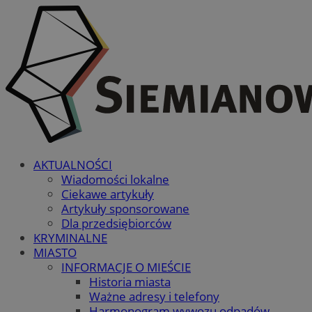
AKTUALNOŚCI
Wiadomości lokalne
Ciekawe artykuły
Artykuły sponsorowane
Dla przedsiębiorców
KRYMINALNE
MIASTO
INFORMACJE O MIEŚCIE
Historia miasta
Ważne adresy i telefony
Harmonogram wywozu odpadów