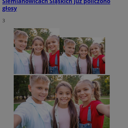
Siemianowicach Śląskich już policzono
głosy
3