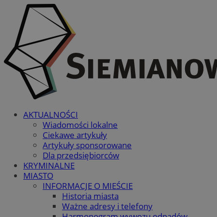
AKTUALNOŚCI
Wiadomości lokalne
Ciekawe artykuły
Artykuły sponsorowane
Dla przedsiębiorców
KRYMINALNE
MIASTO
INFORMACJE O MIEŚCIE
Historia miasta
Ważne adresy i telefony
Harmonogram wywozu odpadów