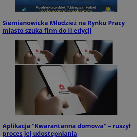
Siemianowicka Młodzież na Rynku Pracy
miasto szuka firm do II edycji
Aplikacja "Kwarantanna domowa" – ruszył
proces jej udostępniania