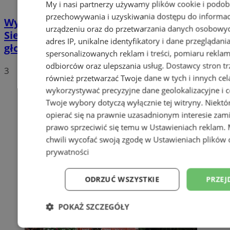
My i nasi partnerzy używamy plików cookie i podob
przechowywania i uzyskiwania dostępu do informac
Wybory Prezydenckie 2020: W
urządzeniu oraz do przetwarzania danych osobowych
Siemianowicach Śląskich już policzono
adres IP, unikalne identyfikatory i dane przeglądani
głosy
spersonalizowanych reklam i treści, pomiaru reklam i
odbiorców oraz ulepszania usług.
Dostawcy stron tr
3
również przetwarzać Twoje dane w tych i innych cel
wykorzystywać precyzyjne dane geolokalizacyjne i c
Twoje wybory dotyczą wyłącznie tej witryny. Niekt
opierać się na prawnie uzasadnionym interesie zami
prawo sprzeciwić się temu w
Ustawieniach reklam
.
chwili wycofać swoją zgodę w
Ustawieniach plików 
prywatności
ODRZUĆ WSZYSTKIE
PRZEJ
POKAŻ SZCZEGÓŁY
Niezbędne
Wydajność
Targetowani