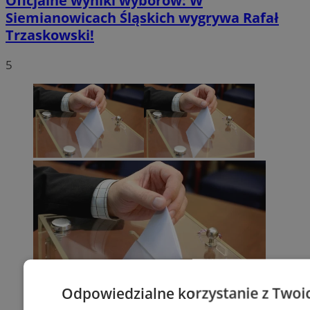
Oficjalne wyniki wyborów: W
Siemianowicach Śląskich wygrywa Rafał
Trzaskowski!
5
Odpowiedzialne korzystanie z Twoi