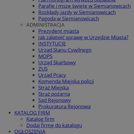
Parafie i msze święte w Siemianowicach
Rozkłady jazdy w Siemianowicach
Pogoda w Siemianowicach
ADMINISTRACJA
Prezydent miasta
Jak załatwić sprawę w Urzędzie Miasta?
INSTYTUCJE
Urząd Stanu Cywilnego
MOPS
Urząd Skarbowy
ZUS
Urząd Pracy
Komenda Miejska policji
Straż Miejska
Straż pożarna
Sąd Rejonowy
Prokuratura Rejonowa
KATALOG FIRM
Katalog firm
Dodaj firmę do katalogu
OGŁOSZENIA