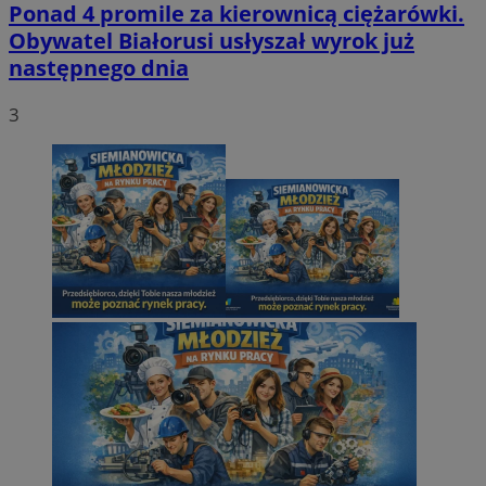
Ponad 4 promile za kierownicą ciężarówki.
Obywatel Białorusi usłyszał wyrok już
następnego dnia
3