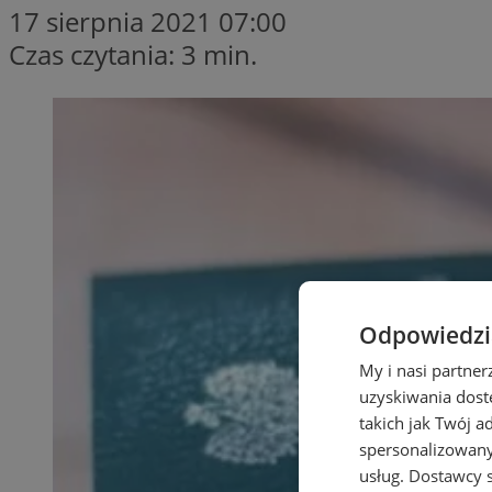
17 sierpnia 2021 07:00
Czas czytania: 3 min.
Odpowiedzia
My i nasi partne
uzyskiwania dost
takich jak Twój a
spersonalizowanyc
usług.
Dostawcy s