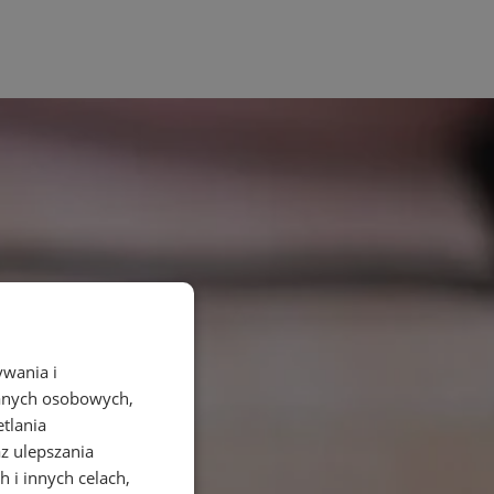
ywania i
danych osobowych,
etlania
az ulepszania
 i innych celach,