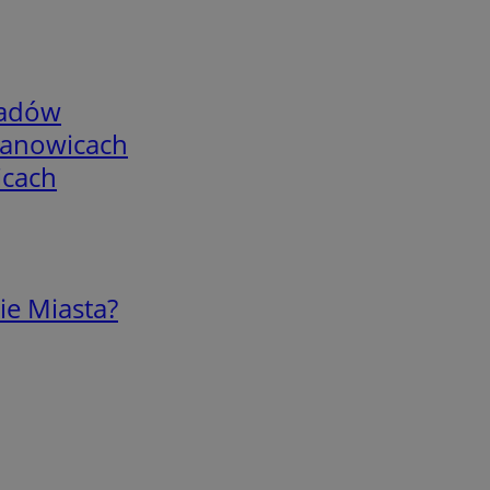
adów
mianowicach
icach
ie Miasta?