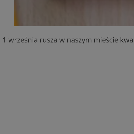
SessID
QeSessID
MvSessID
INGRESSCOOKIE
1 września rusza w naszym mieście kwal
euds
__cf_bm
suid
CookieScriptConse