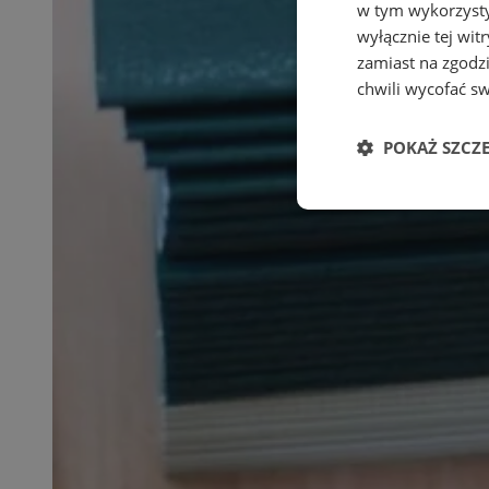
w tym wykorzysty
wyłącznie tej wi
zamiast na zgodz
chwili wycofać s
POKAŻ SZCZ
Niezbędne
Ni
Niezbędne pliki cook
zarządzanie kontem. 
Nazwa