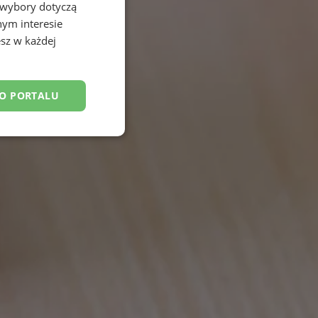
 wybory dotyczą
nym interesie
sz w każdej
DO PORTALU
esklasyfikowane
ane
owanie użytkownika i
j.