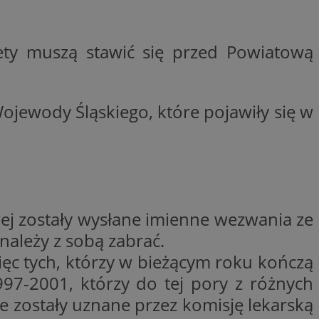
nformacje o zgodzie
ncjach dotyczących
ia z witryny.
olityki prywatności
iety muszą stawić się przed Powiatową
ich przestrzeganie
temu użytkownik nie
woich preferencji,
 z regulacjami
ojewody Śląskiego, które pojawiły się w
y gościa na
nych celów
wej zostały wysłane imienne wezwania ze
 i przechowywania
 informacji na
iadomień push do
troną internetową.
znie przypisany,
ależy z sobą zabrać.
śledzenia i analizy
kator użytkownika
ownika i
ronie internetowej.
ięc tych, którzy w bieżącym roku kończą
om trzecim w celu
997-2001, którzy do tej pory z różnych
zenia i raportowania
ronie internetowej
iedzającego, który
amy. Może
 zostały uznane przez komisję lekarską
e odwiedzającego w
jaki użytkownik
ięki temu Bidswitch
ób ich interakcji z
am i zapewnić, że