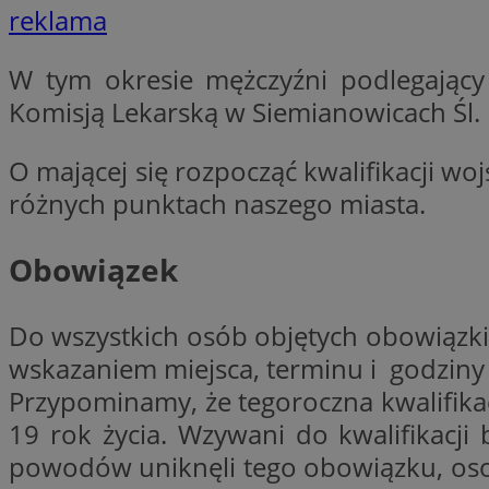
reklama
VISITOR_PRIVACY_
W tym okresie mężczyźni podlegający 
Komisją Lekarską w Siemianowicach Śl. pr
O mającej się rozpocząć kwalifikacji w
li_gc
różnych punktach naszego miasta.
Obowiązek
Nazwa
Pro
Nazwa
Nazwa
Do
Nazwa
ustat_9rag8csgXg1
Do wszystkich osób objętych obowiązkie
sa-user-id-v3
google_push
.bi
mlcwc
uid
wskazaniem miejsca, terminu i godziny
ustat_a6dz2pz0kl
Przypominamy, że tegoroczna kwalifikac
__Secure-YNID
19 rok życia. Wzywani do kwalifikacji
VP
tuuid_lu
powodów uniknęli tego obowiązku, osob
gid_CAESEHs54I33
__ktpct