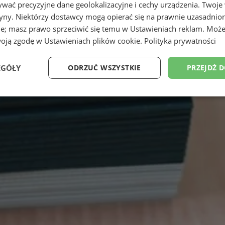
wać precyzyjne dane geolokalizacyjne i cechy urządzenia. Twoje
tryny. Niektórzy dostawcy mogą opierać się na prawnie uzasadnio
ie; masz prawo sprzeciwić się temu w
Ustawieniach reklam
. Może
woją zgodę w
Ustawieniach plików cookie
.
Polityka prywatności
EGÓŁY
ODRZUĆ WSZYSTKIE
PRZEJDŹ 
Wydajność
Targetowanie
Funkcjonalność
Ni
ezbędne
Wydajność
Targetowanie
Funkcjonalność
Niesklasyfikow
ie umożliwiają korzystanie z podstawowych funkcji strony internetowej, takich jak log
Bez niezbędnych plików cookie nie można prawidłowo korzystać ze strony internetowe
Okres
Provider
/
Domena
Opis
przechowywania