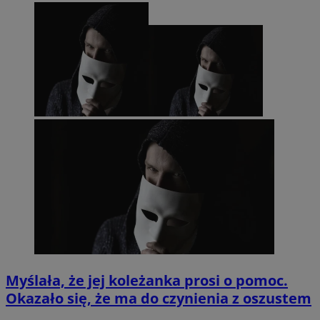
Myślała, że jej koleżanka prosi o pomoc.
Okazało się, że ma do czynienia z oszustem