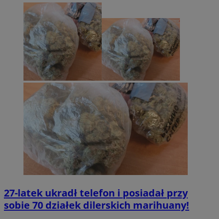
27-latek ukradł telefon i posiadał przy
sobie 70 działek dilerskich marihuany!