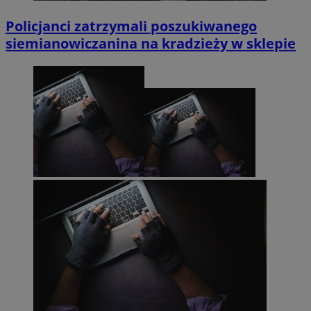
Policjanci zatrzymali poszukiwanego
siemianowiczanina na kradzieży w sklepie