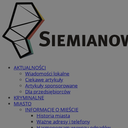
AKTUALNOŚCI
Wiadomości lokalne
Ciekawe artykuły
Artykuły sponsorowane
Dla przedsiębiorców
KRYMINALNE
MIASTO
INFORMACJE O MIEŚCIE
Historia miasta
Ważne adresy i telefony
Harmonogram wywozu odpadów