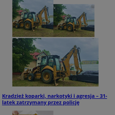
Kradzież koparki, narkotyki i agresja – 31-
latek zatrzymany przez policję