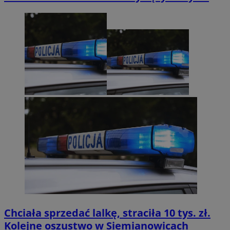
Chciała sprzedać lalkę, straciła 10 tys. zł.
Kolejne oszustwo w Siemianowicach