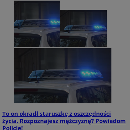
To on okradł staruszkę z oszczędności
życia. Rozpoznajesz mężczyznę? Powiadom
Policję!