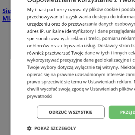
My i nasi partnerzy używamy plików cookie i podob
Siemianowiczanin przyłapany na kradzieży.
przechowywania i uzyskiwania dostępu do informac
Miał przy sobie również narkotyki
urządzeniu oraz do przetwarzania danych osobowych
adres IP, unikalne identyfikatory i dane przeglądani
spersonalizowanych reklam i treści, pomiaru reklam i
odbiorców oraz ulepszania usług.
Dostawcy stron tr
również przetwarzać Twoje dane w tych i innych cel
wykorzystywać precyzyjne dane geolokalizacyjne i c
Twoje wybory dotyczą wyłącznie tej witryny. Niekt
opierać się na prawnie uzasadnionym interesie zami
prawo sprzeciwić się temu w
Ustawieniach reklam
.
chwili wycofać swoją zgodę w
Ustawieniach plików 
prywatności
ODRZUĆ WSZYSTKIE
PRZEJ
POKAŻ SZCZEGÓŁY