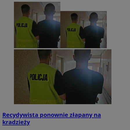
Recydywista ponownie złapany na
kradzieży