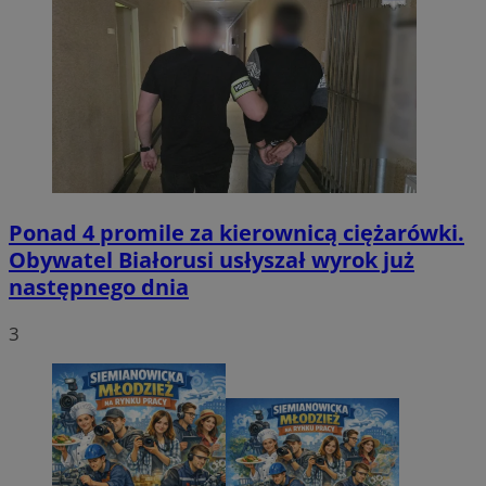
Ponad 4 promile za kierownicą ciężarówki.
Obywatel Białorusi usłyszał wyrok już
następnego dnia
3