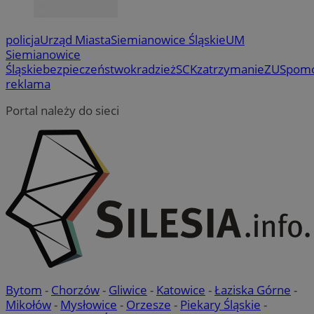
policja
Urząd Miasta
Siemianowice Śląskie
UM
Siemianowice
Śląskie
bezpieczeństwo
kradzież
SCK
zatrzymanie
ZUS
pom
reklama
Portal należy do sieci
Bytom
-
Chorzów
-
Gliwice
-
Katowice
-
Łaziska Górne
-
Mikołów
-
Mysłowice
-
Orzesze
-
Piekary Śląskie
-