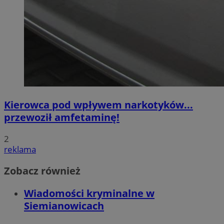
Kierowca pod wpływem narkotyków...
przewoził amfetaminę!
2
reklama
Zobacz również
Wiadomości kryminalne w
Siemianowicach