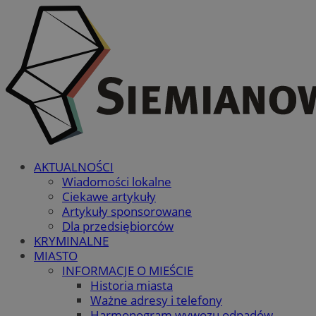
AKTUALNOŚCI
Wiadomości lokalne
Ciekawe artykuły
Artykuły sponsorowane
Dla przedsiębiorców
KRYMINALNE
MIASTO
INFORMACJE O MIEŚCIE
Historia miasta
Ważne adresy i telefony
Harmonogram wywozu odpadów