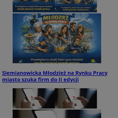
Siemianowicka Młodzież na Rynku Pracy
miasto szuka firm do II edycji