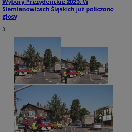
Wybory Prezydenckie 2020: W
Siemianowicach Śląskich już policzono
głosy
3