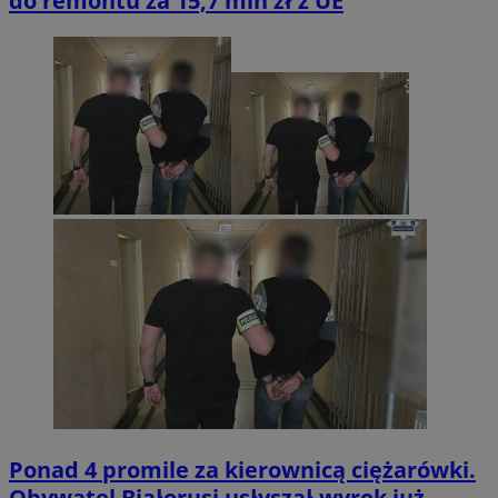
do remontu za 15,7 mln zł z UE
Ponad 4 promile za kierownicą ciężarówki.
Obywatel Białorusi usłyszał wyrok już