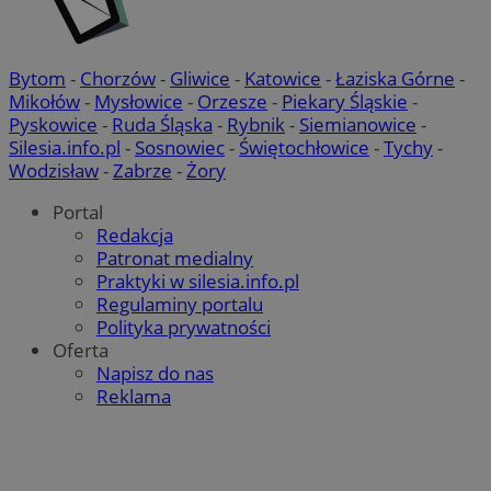
Bytom
-
Chorzów
-
Gliwice
-
Katowice
-
Łaziska Górne
-
Mikołów
-
Mysłowice
-
Orzesze
-
Piekary Śląskie
-
Pyskowice
-
Ruda Śląska
-
Rybnik
-
Siemianowice
-
Silesia.info.pl
-
Sosnowiec
-
Świętochłowice
-
Tychy
-
Wodzisław
-
Zabrze
-
Żory
Portal
Redakcja
Patronat medialny
Praktyki w silesia.info.pl
Regulaminy portalu
Polityka prywatności
Oferta
Napisz do nas
Reklama