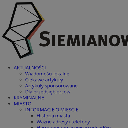
AKTUALNOŚCI
Wiadomości lokalne
Ciekawe artykuły
Artykuły sponsorowane
Dla przedsiębiorców
KRYMINALNE
MIASTO
INFORMACJE O MIEŚCIE
Historia miasta
Ważne adresy i telefony
Harmonogram wywozu odpadów