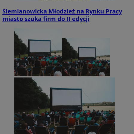
Siemianowicka Młodzież na Rynku Pracy
miasto szuka firm do II edycji