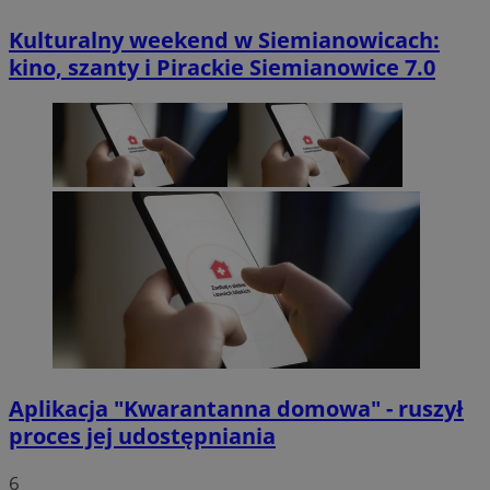
Kulturalny weekend w Siemianowicach:
kino, szanty i Pirackie Siemianowice 7.0
Aplikacja "Kwarantanna domowa" - ruszył
proces jej udostępniania
6