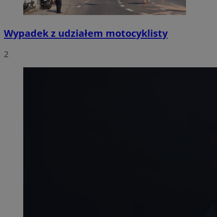
Wypadek z udziałem motocyklisty
2