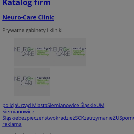
Katalog firm
Neuro-Care Clinic
Prywatne gabinety i kliniki
policja
Urząd Miasta
Siemianowice Śląskie
UM
Siemianowice
Śląskie
bezpieczeństwo
kradzież
SCK
zatrzymanie
ZUS
pom
reklama