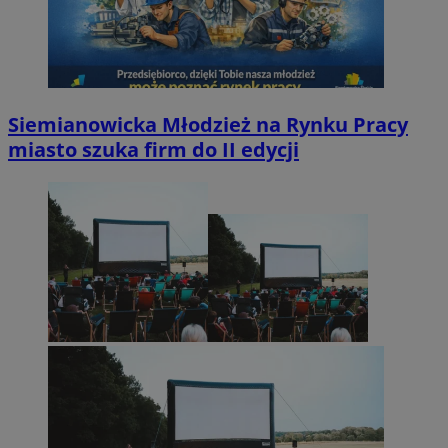
Siemianowicka Młodzież na Rynku Pracy
miasto szuka firm do II edycji