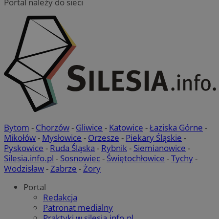
Portal należy do sieci
Bytom
-
Chorzów
-
Gliwice
-
Katowice
-
Łaziska Górne
-
Mikołów
-
Mysłowice
-
Orzesze
-
Piekary Śląskie
-
Pyskowice
-
Ruda Śląska
-
Rybnik
-
Siemianowice
-
Silesia.info.pl
-
Sosnowiec
-
Świętochłowice
-
Tychy
-
Wodzisław
-
Zabrze
-
Żory
Portal
Redakcja
Patronat medialny
Praktyki w silesia.info.pl