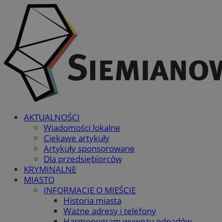
AKTUALNOŚCI
Wiadomości lokalne
Ciekawe artykuły
Artykuły sponsorowane
Dla przedsiębiorców
KRYMINALNE
MIASTO
INFORMACJE O MIEŚCIE
Historia miasta
Ważne adresy i telefony
Harmonogram wywozu odpadów