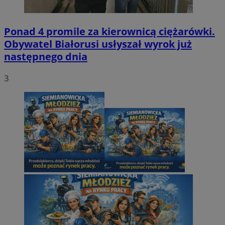
Ponad 4 promile za kierownicą ciężarówki.
Obywatel Białorusi usłyszał wyrok już
następnego dnia
3