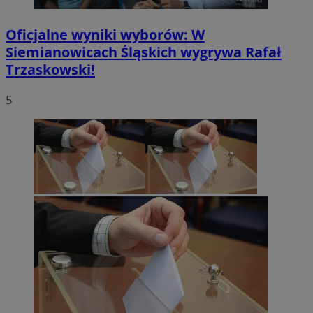
Oficjalne wyniki wyborów: W
Siemianowicach Śląskich wygrywa Rafał
Trzaskowski!
5