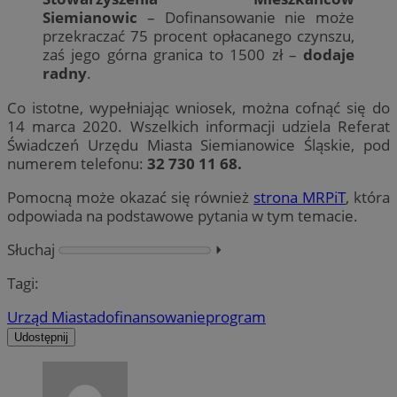
Siemianowic
– Dofinansowanie nie może
przekraczać 75 procent opłacanego czynszu,
zaś jego górna granica to 1500 zł –
dodaje
radny
.
Co istotne, wypełniając wniosek, można cofnąć się do
14 marca 2020. Wszelkich informacji udziela Referat
Świadczeń Urzędu Miasta Siemianowice Śląskie, pod
numerem telefonu:
32 730 11 68.
Pomocną może okazać się również
strona MRPiT
, która
odpowiada na podstawowe pytania w tym temacie.
Słuchaj
⏵︎
Tagi:
Urząd Miasta
dofinansowanie
program
Udostępnij