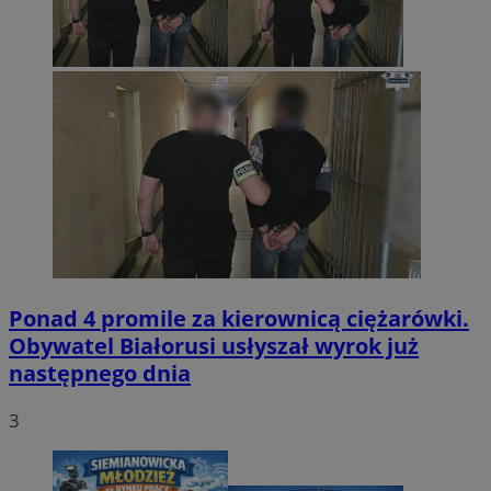
Ponad 4 promile za kierownicą ciężarówki.
Obywatel Białorusi usłyszał wyrok już
następnego dnia
3