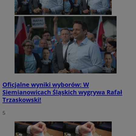
Oficjalne wyniki wyborów: W
Siemianowicach Śląskich wygrywa Rafał
Trzaskowski!
5