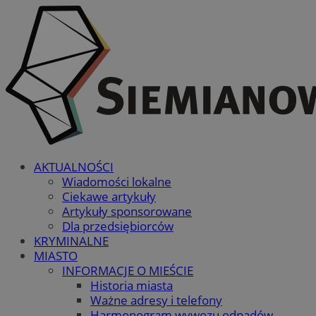
AKTUALNOŚCI
Wiadomości lokalne
Ciekawe artykuły
Artykuły sponsorowane
Dla przedsiębiorców
KRYMINALNE
MIASTO
INFORMACJE O MIEŚCIE
Historia miasta
Ważne adresy i telefony
Harmonogram wywozu odpadów