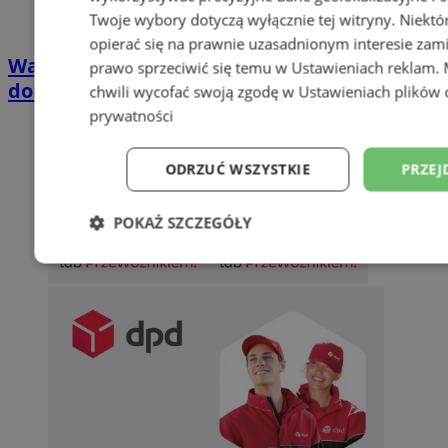
Twoje wybory dotyczą wyłącznie tej witryny. Niekt
opierać się na prawnie uzasadnionym interesie zami
Wakacyjny wypoczynek nad Bałtykiem w
prawo sprzeciwić się temu w
Ustawieniach reklam
.
domkach Szmaragdowe Morze
chwili wycofać swoją zgodę w
Ustawieniach plików 
prywatności
ODRZUĆ WSZYSTKIE
PRZEJ
POKAŻ SZCZEGÓŁY
Niezbędne
Wydajność
Targetowani
Niesklasyfikowane