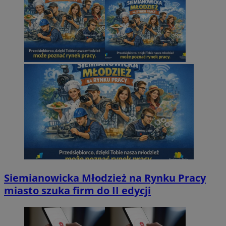
Siemianowicka Młodzież na Rynku Pracy
miasto szuka firm do II edycji