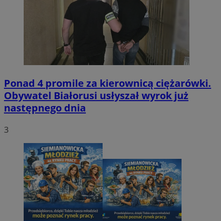
Ponad 4 promile za kierownicą ciężarówki.
Obywatel Białorusi usłyszał wyrok już
następnego dnia
3