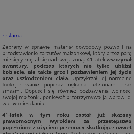
reklama
Zebrany w sprawie materiał dowodowy pozwolił na
przedstawienie zarzutów małżonkowi, który przez parę
miesięcy znęcał się nad swoją żoną. 41-latek w
szczynał
awantury, podczas których nie tylko ubliżał
kobiecie, ale także groził pozbawieniem jej życia
oraz uszkodzeniem ciała
. Uprzykrzał jej normalne
funkcjonowanie poprzez nękanie telefonami oraz
smsami. Dopuścił się również pozbawienia wolności
swojej małżonki, ponieważ przetrzymywał ją wbrew jej
woli w mieszkaniu.
41-latek w tym roku został już skazany
prawomocnym wyrokiem za przestępstwo
popełnione z użyciem przemocy skutkujące nawet
obrażeniami ciała u żony.
Prokurator złożył do sądu