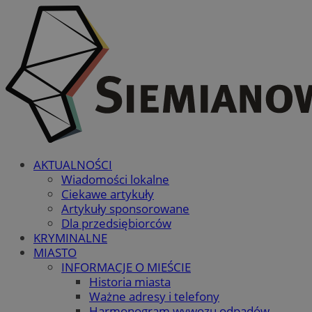
AKTUALNOŚCI
Wiadomości lokalne
Ciekawe artykuły
Artykuły sponsorowane
Dla przedsiębiorców
KRYMINALNE
MIASTO
INFORMACJE O MIEŚCIE
Historia miasta
Ważne adresy i telefony
Harmonogram wywozu odpadów