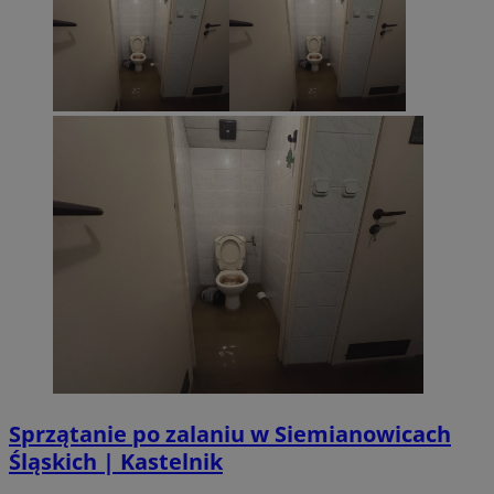
Sprzątanie po zalaniu w Siemianowicach
Śląskich | Kastelnik