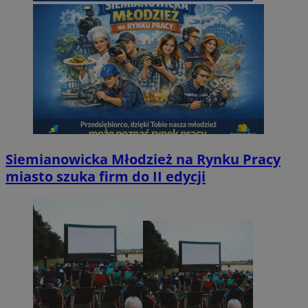
Siemianowicka Młodzież na Rynku Pracy
miasto szuka firm do II edycji