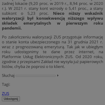
żadnej lokacie (9,20 proc. w 2019 r., 8,94 proc. w 2020
r.). W 2021 r. stany kont wzrosły o 5,41 proc., a stany
subkont o 5,23 proc.
Nieco niższy wskaźnik
waloryzacji był konsekwencją niższego wpływu
składek emerytalnych w pierwszym roku
pandemii.
Po zakończeniu waloryzacji ZUS przygotuje informację
o stanie konta ubezpieczonego na 31 grudnia 2021 r.
wraz z prognozowaną emeryturą. Tak jak w ubiegłym
roku udostępnimy te dane przez internet, na
Platformie Usług Elektronicznych ZUS. Od 2020 roku,
zgodnie z przepisami Zakład nie wysyła już papierowych
listów, chyba że poprosi o to klient.
Słuchaj
⏵︎
Tagi:
ZUS
Udostępnij