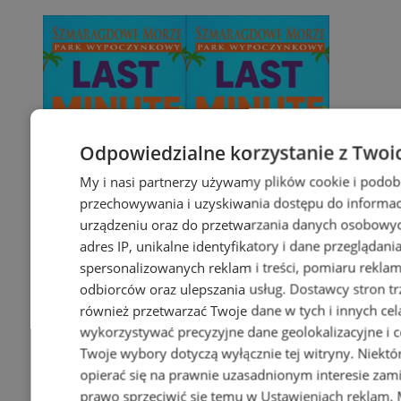
Odpowiedzialne korzystanie z Twoi
My i nasi partnerzy używamy plików cookie i podob
przechowywania i uzyskiwania dostępu do informac
urządzeniu oraz do przetwarzania danych osobowych
adres IP, unikalne identyfikatory i dane przeglądani
spersonalizowanych reklam i treści, pomiaru reklam i
odbiorców oraz ulepszania usług.
Dostawcy stron tr
również przetwarzać Twoje dane w tych i innych cel
wykorzystywać precyzyjne dane geolokalizacyjne i c
Twoje wybory dotyczą wyłącznie tej witryny. Niekt
opierać się na prawnie uzasadnionym interesie zami
prawo sprzeciwić się temu w
Ustawieniach reklam
.