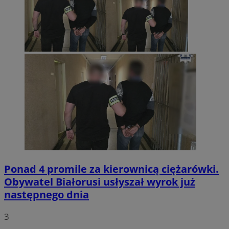
Ponad 4 promile za kierownicą ciężarówki.
Obywatel Białorusi usłyszał wyrok już
następnego dnia
3