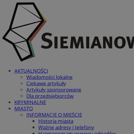
AKTUALNOŚCI
Wiadomości lokalne
Ciekawe artykuły
Artykuły sponsorowane
Dla przedsiębiorców
KRYMINALNE
MIASTO
INFORMACJE O MIEŚCIE
Historia miasta
Ważne adresy i telefony
Harmonogram wywozu odpadów