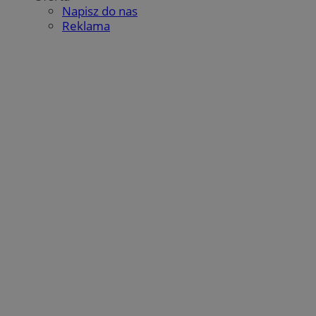
Napisz do nas
Reklama
ustat_gid
.ustat.info
1 rok
UserID1
2 miesiące 4
ADITION technologies
tygodnie
ADK_EX_11
.adkernel.com
AG
.adfarm1.adition.com
__mguid_
.admaster.cc
bito
1 rok
Comcast Corporation
.bidr.io
tt_viewer
11 miesięcy 
Teads B.V.
tygodnie
.teads.tv