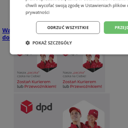
chwili wycofać swoją zgodę w
Ustawieniach plików 
prywatności
ODRZUĆ WSZYSTKIE
PRZEJ
Wakacyjny wypoczynek nad Bałtykiem w
domkach Szmaragdowe Morze
POKAŻ SZCZEGÓŁY
Niezbędne
Wydajność
Targetowani
Niesklasyfikowane
Niezbędne
Wydajność
Targetowanie
Funkcjonalno