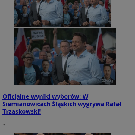
Oficjalne wyniki wyborów: W
Siemianowicach Śląskich wygrywa Rafał
Trzaskowski!
5