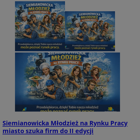
Siemianowicka Młodzież na Rynku Pracy
miasto szuka firm do II edycji