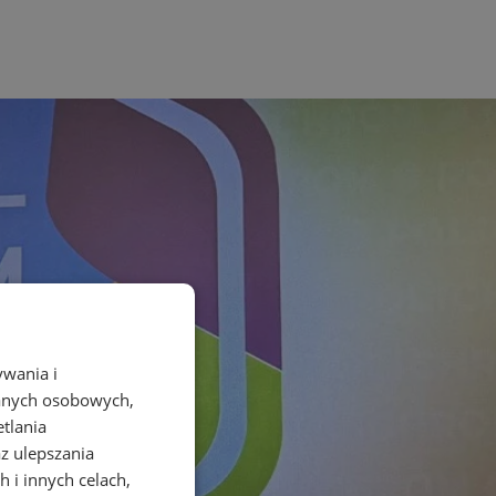
ywania i
danych osobowych,
etlania
az ulepszania
 i innych celach,