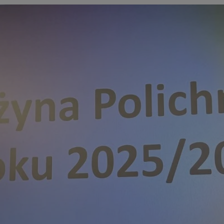
siemianowice.net.pl
1 rok
Ten plik cookie przechowuje id
siemianowice.net.pl
1 rok
Ten plik cookie przechowuje id
siemianowice.net.pl
1 rok
Ten plik cookie przechowuje id
Sesja
Rejestruje, który klaster serw
NGINX Inc.
gościa. Jest to używane w kont
bh.contextweb.com
równoważenia obciążenia w ce
doświadczenia użytkownika.
.rfihub.com
Sesja
Ten plik cookie jest używany
zgody użytkownika w odniesie
śledzenia. Zazwyczaj rejestruj
zdecydował się na usługi śledz
29 minut 58
Ten plik cookie służy do rozróż
Cloudflare Inc.
sekund
botów. Jest to korzystne dla s
.temu.com
ponieważ umożliwia tworzeni
na temat korzystania z jej wit
Google Privacy Policy
1 rok
Do przechowywania unikalnego
Simplifi Holdings
sesji.
Inc.
.simpli.fi
nt
4 tygodnie 2 dni
Ten plik cookie jest używany p
CookieScript
Script.com do zapamiętywania 
siemianowice.net.pl
dotyczących zgody użytkownika
Jest to konieczne, aby baner c
Script.com działał poprawnie.