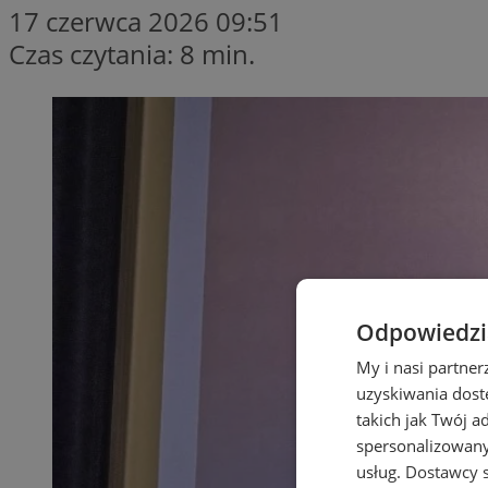
17 czerwca 2026 09:51
Czas czytania: 8 min.
Odpowiedzia
My i nasi partne
uzyskiwania dost
takich jak Twój a
spersonalizowanyc
usług.
Dostawcy s