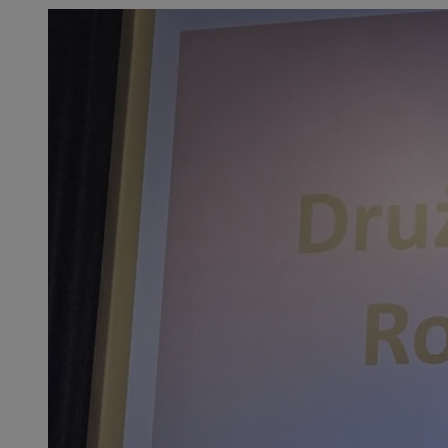
SessID
QeSessID
MvSessID
INGRESSCOOKIE
euds
__cf_bm
suid
CookieScriptConse