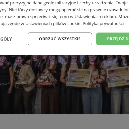
wać precyzyjne dane geolokalizacyjne i cechy urządzenia. Twoje
tryny. Niektórzy dostawcy mogą opierać się na prawnie uzasadnio
ie; masz prawo sprzeciwić się temu w
Ustawieniach reklam
. Może
woją zgodę w
Ustawieniach plików cookie
.
Polityka prywatności
EGÓŁY
ODRZUĆ WSZYSTKIE
PRZEJDŹ 
Wydajność
Targetowanie
Funkcjonalność
Ni
ezbędne
Wydajność
Targetowanie
Funkcjonalność
Niesklasyfikow
ie umożliwiają korzystanie z podstawowych funkcji strony internetowej, takich jak log
Bez niezbędnych plików cookie nie można prawidłowo korzystać ze strony internetowe
Okres
Provider
/
Domena
Opis
przechowywania