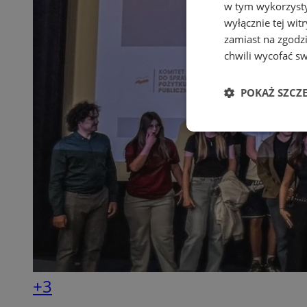
w tym wykorzysty
wyłącznie tej wi
zamiast na zgodz
chwili wycofać s
POKAŻ SZCZ
Niezbędne
Ni
Niezbędne pliki cook
zarządzanie kontem. 
+3
Nazwa