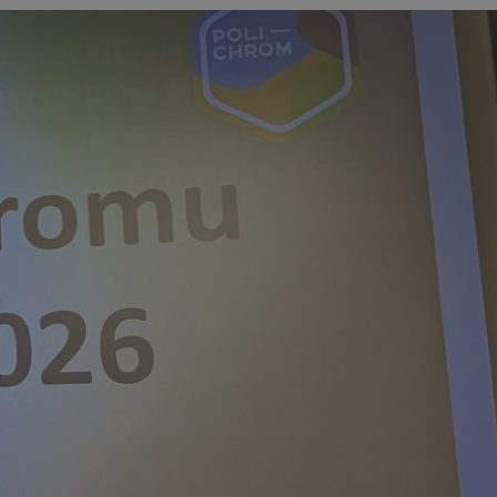
entyfikator sesji.
entyfikator sesji.
entyfikator sesji.
erów obsługuje
ekście
lu optymalizacji
 do przechowywania
niu do usług
e, czy użytkownik
enia lub reklamy.
niania ludzi i
trony internetowej,
e ważnych raportów
ryny internetowej.
 identyfikatora
rzez usługę Cookie-
preferencji
 na pliki cookie.
ookie Cookie-