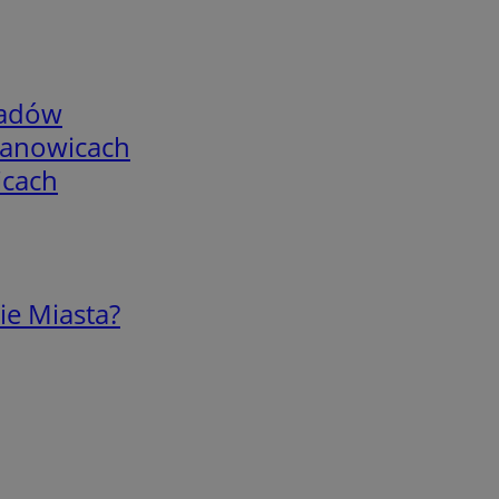
adów
mianowicach
icach
ie Miasta?