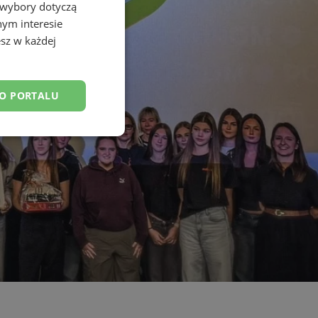
 wybory dotyczą
nym interesie
sz w każdej
DO PORTALU
esklasyfikowane
ane
owanie użytkownika i
j.