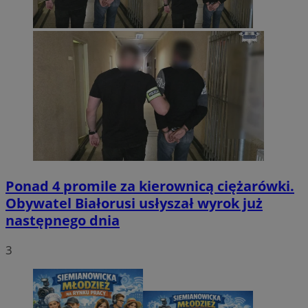
Ponad 4 promile za kierownicą ciężarówki.
Obywatel Białorusi usłyszał wyrok już
następnego dnia
3