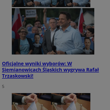
Oficjalne wyniki wyborów: W
Siemianowicach Śląskich wygrywa Rafał
Trzaskowski!
5