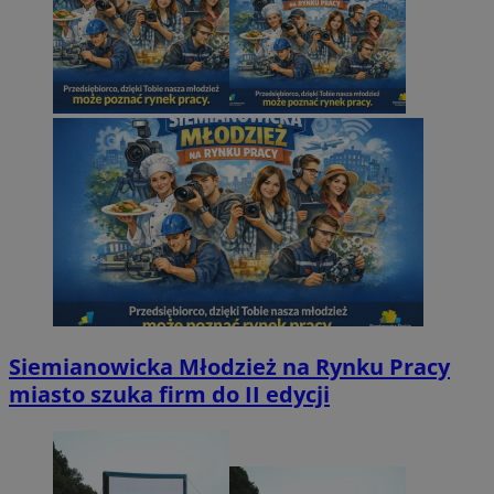
Siemianowicka Młodzież na Rynku Pracy
miasto szuka firm do II edycji