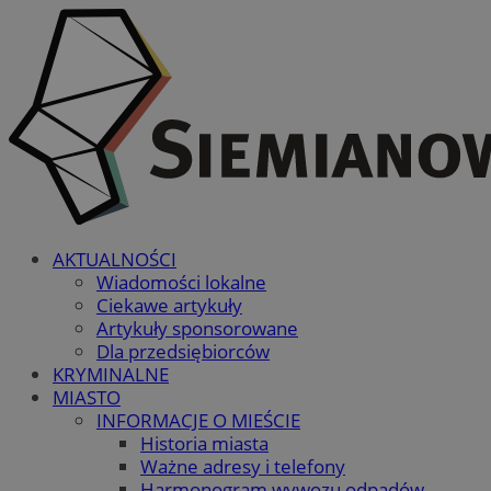
AKTUALNOŚCI
Wiadomości lokalne
Ciekawe artykuły
Artykuły sponsorowane
Dla przedsiębiorców
KRYMINALNE
MIASTO
INFORMACJE O MIEŚCIE
Historia miasta
Ważne adresy i telefony
Harmonogram wywozu odpadów