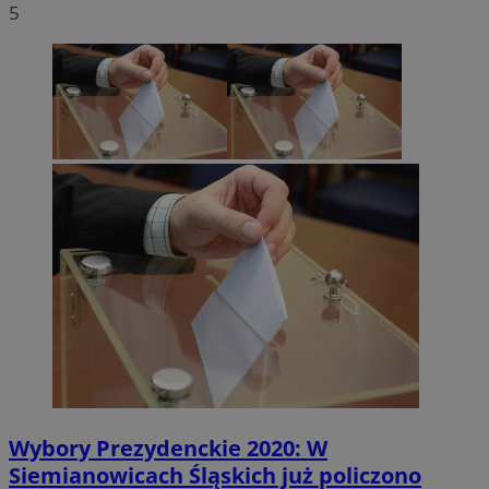
5
Wybory Prezydenckie 2020: W
Siemianowicach Śląskich już policzono