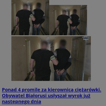
Ponad 4 promile za kierownicą ciężarówki.
Obywatel Białorusi usłyszał wyrok już
następnego dnia