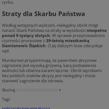
rynku.
Straty dla Skarbu Państwa
Według wstępnych wyliczeń, nielegalny obrót mógł
narazić Skarb Państwa na straty w wysokości
niespełna
ponad 9 tysięcy złotych
. W sprawie przeprowadzono
czynności procesowe z
39-letnią mieszkanką
Siemianowic Śląskich
. O jej dalszym losie zdecyduje
sąd.
Mundurowi przypominają, że paserstwo akcyzowe
zagrożone jest wysoką grzywną, karą pozbawienia
wolności lub obiema karami łącznie. Obrót wyrobami
bez polskich znaków akcyzy jest nielegalny i może
stanowić zagrożenie dla zdrowia.
Słuchaj
⏵︎
Tagi:
policja
zatrzymanie
akcyza