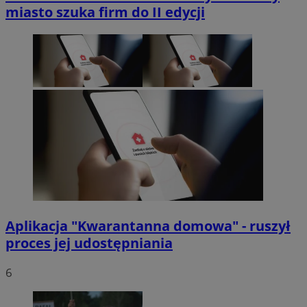
miasto szuka firm do II edycji
Aplikacja "Kwarantanna domowa" - ruszył
proces jej udostępniania
6