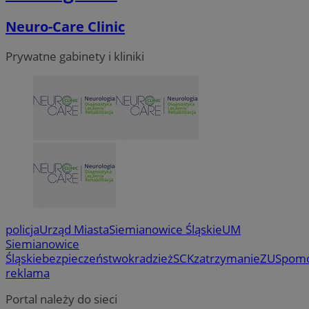
Neuro-Care Clinic
Prywatne gabinety i kliniki
VISITOR_PRIVACY_METADATA
5 miesi
YouTube
tygod
.youtube.com
policja
Urząd Miasta
Siemianowice Śląskie
UM
Siemianowice
Śląskie
bezpieczeństwo
kradzież
SCK
zatrzymanie
ZUS
pom
reklama
Portal należy do sieci