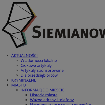
AKTUALNOŚCI
Wiadomości lokalne
Ciekawe artykuły
Artykuły sponsorowane
Dla przedsiębiorców
KRYMINALNE
MIASTO
INFORMACJE O MIEŚCIE
Historia miasta
Ważne adresy i telefony
Harmonogram wywozu odpadów