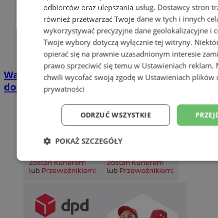
odbiorców oraz ulepszania usług.
Dostawcy stron tr
również przetwarzać Twoje dane w tych i innych cel
wykorzystywać precyzyjne dane geolokalizacyjne i c
Twoje wybory dotyczą wyłącznie tej witryny. Niekt
opierać się na prawnie uzasadnionym interesie zami
prawo sprzeciwić się temu w
Ustawieniach reklam
.
Wakacyjny wypoczynek nad Bałtykiem w
chwili wycofać swoją zgodę w
Ustawieniach plików 
domkach Szmaragdowe Morze
prywatności
ODRZUĆ WSZYSTKIE
PRZEJ
POKAŻ SZCZEGÓŁY
Niezbędne
Wydajność
Targetowani
Niesklasyfikowane