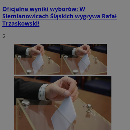
Oficjalne wyniki wyborów: W
Siemianowicach Śląskich wygrywa Rafał
Trzaskowski!
5