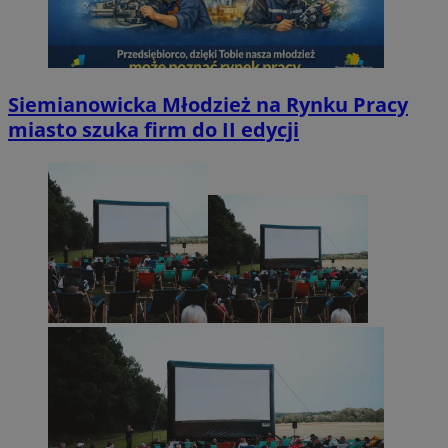
Siemianowicka Młodzież na Rynku Pracy
miasto szuka firm do II edycji