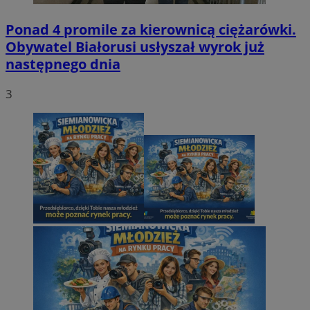
Ponad 4 promile za kierownicą ciężarówki.
Obywatel Białorusi usłyszał wyrok już
następnego dnia
3