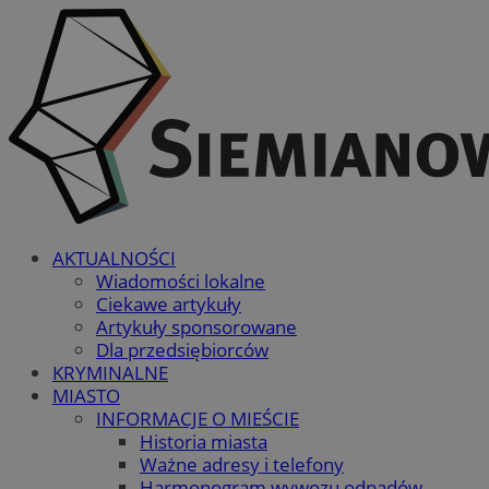
AKTUALNOŚCI
Wiadomości lokalne
Ciekawe artykuły
Artykuły sponsorowane
Dla przedsiębiorców
KRYMINALNE
MIASTO
INFORMACJE O MIEŚCIE
Historia miasta
Ważne adresy i telefony
Harmonogram wywozu odpadów