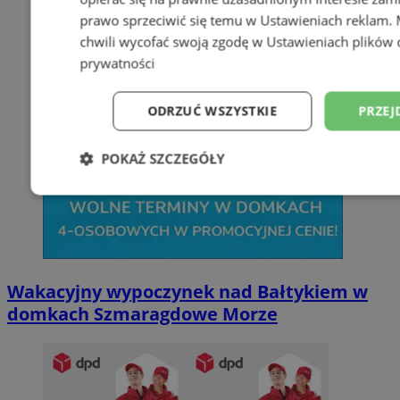
prawo sprzeciwić się temu w
Ustawieniach reklam
.
chwili wycofać swoją zgodę w
Ustawieniach plików 
prywatności
ODRZUĆ WSZYSTKIE
PRZEJ
POKAŻ SZCZEGÓŁY
Niezbędne
Wydajność
Targetowani
Niesklasyfikowane
Wakacyjny wypoczynek nad Bałtykiem w
domkach Szmaragdowe Morze
Niezbędne
Wydajność
Targetowanie
Funkcjonalno