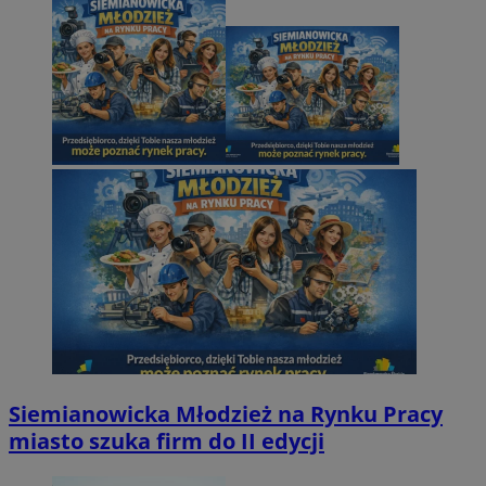
Siemianowicka Młodzież na Rynku Pracy
miasto szuka firm do II edycji