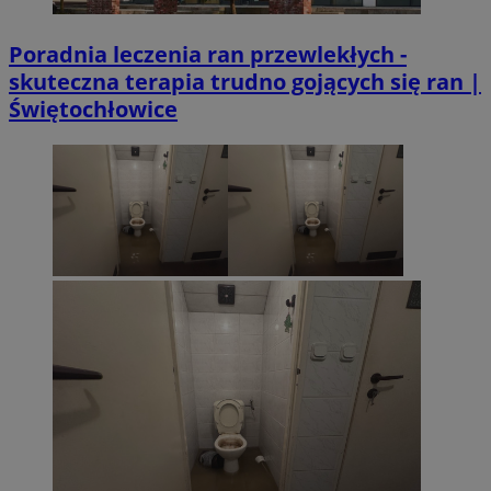
Poradnia leczenia ran przewlekłych -
skuteczna terapia trudno gojących się ran |
Świętochłowice