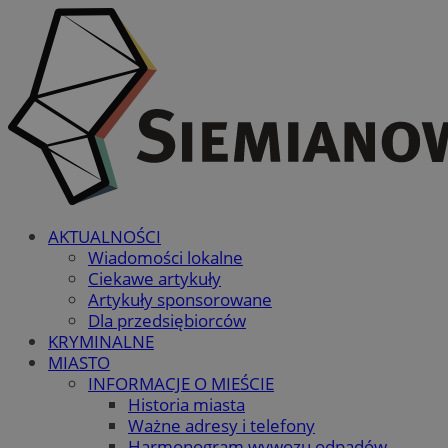
AKTUALNOŚCI
Wiadomości lokalne
Ciekawe artykuły
Artykuły sponsorowane
Dla przedsiębiorców
KRYMINALNE
MIASTO
INFORMACJE O MIEŚCIE
Historia miasta
Ważne adresy i telefony
Harmonogram wywozu odpadów