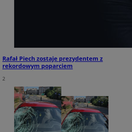
Rafał Piech zostaje prezydentem z
rekordowym poparciem
2