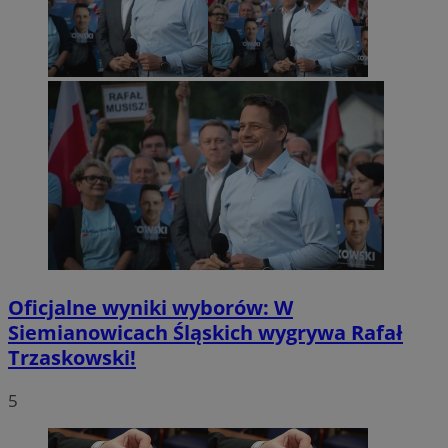
Oficjalne wyniki wyborów: W
Siemianowicach Śląskich wygrywa Rafał
Trzaskowski!
5