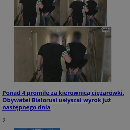
Ponad 4 promile za kierownicą ciężarówki.
Obywatel Białorusi usłyszał wyrok już
następnego dnia
3