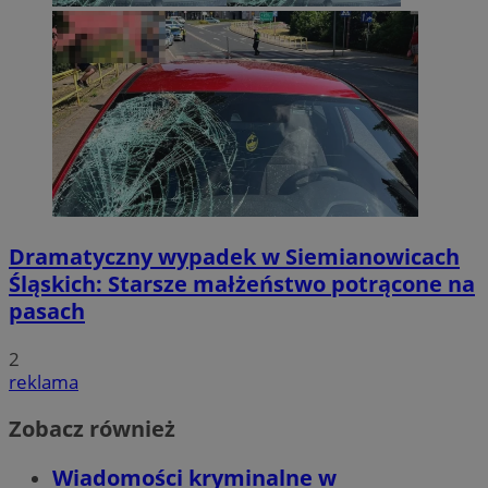
Dramatyczny wypadek w Siemianowicach
Śląskich: Starsze małżeństwo potrącone na
pasach
2
reklama
Zobacz również
Wiadomości kryminalne w