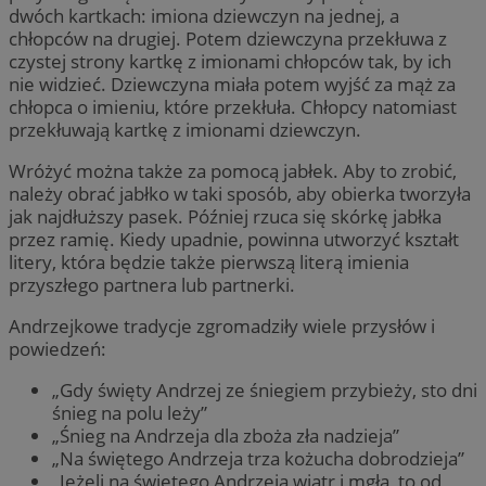
dwóch kartkach: imiona dziewczyn na jednej, a
chłopców na drugiej. Potem dziewczyna przekłuwa z
czystej strony kartkę z imionami chłopców tak, by ich
nie widzieć. Dziewczyna miała potem wyjść za mąż za
chłopca o imieniu, które przekłuła. Chłopcy natomiast
przekłuwają kartkę z imionami dziewczyn.
Wróżyć można także za pomocą jabłek. Aby to zrobić,
należy obrać jabłko w taki sposób, aby obierka tworzyła
jak najdłuższy pasek. Później rzuca się skórkę jabłka
przez ramię. Kiedy upadnie, powinna utworzyć kształt
litery, która będzie także pierwszą literą imienia
przyszłego partnera lub partnerki.
Andrzejkowe tradycje zgromadziły wiele przysłów i
powiedzeń:
„Gdy święty Andrzej ze śniegiem przybieży, sto dni
śnieg na polu leży”
„Śnieg na Andrzeja dla zboża zła nadzieja”
„Na świętego Andrzeja trza kożucha dobrodzieja”
„Jeżeli na świętego Andrzeja wiatr i mgła, to od