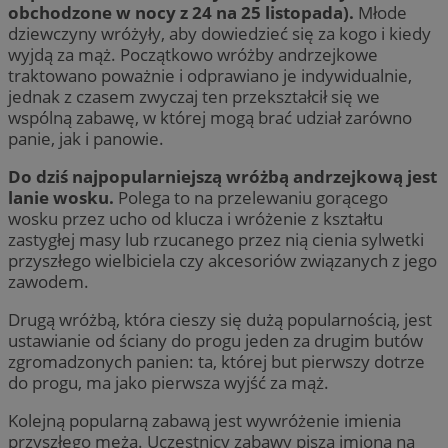
obchodzone w nocy z 24 na 25 listopada).
Młode
dziewczyny wróżyły, aby dowiedzieć się za kogo i kiedy
wyjdą za mąż. Początkowo wróżby andrzejkowe
traktowano poważnie i odprawiano je indywidualnie,
jednak z czasem zwyczaj ten przekształcił się we
wspólną zabawę, w której mogą brać udział zarówno
panie, jak i panowie.
Do dziś najpopularniejszą wróżbą andrzejkową jest
lanie wosku.
Polega to na przelewaniu gorącego
wosku przez ucho od klucza i wróżenie z kształtu
zastygłej masy lub rzucanego przez nią cienia sylwetki
przyszłego wielbiciela czy akcesoriów związanych z jego
zawodem.
Drugą wróżbą, która cieszy się dużą popularnością, jest
ustawianie od ściany do progu jeden za drugim butów
zgromadzonych panien: ta, której but pierwszy dotrze
do progu, ma jako pierwsza wyjść za mąż.
Kolejną popularną zabawą jest wywróżenie imienia
przyszłego męża. Uczestnicy zabawy piszą imiona na