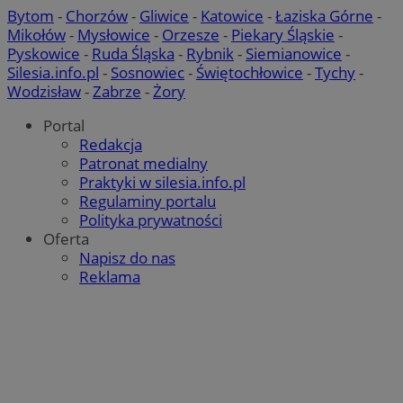
Bytom
-
Chorzów
-
Gliwice
-
Katowice
-
Łaziska Górne
-
Mikołów
-
Mysłowice
-
Orzesze
-
Piekary Śląskie
-
Pyskowice
-
Ruda Śląska
-
Rybnik
-
Siemianowice
-
Silesia.info.pl
-
Sosnowiec
-
Świętochłowice
-
Tychy
-
Wodzisław
-
Zabrze
-
Żory
Portal
Redakcja
Patronat medialny
Praktyki w silesia.info.pl
Regulaminy portalu
Polityka prywatności
Oferta
Napisz do nas
Reklama