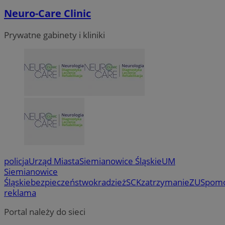
Neuro-Care Clinic
Prywatne gabinety i kliniki
policja
Urząd Miasta
Siemianowice Śląskie
UM
Siemianowice
Śląskie
bezpieczeństwo
kradzież
SCK
zatrzymanie
ZUS
pom
reklama
Portal należy do sieci