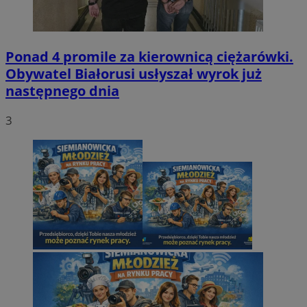
Ponad 4 promile za kierownicą ciężarówki.
Obywatel Białorusi usłyszał wyrok już
następnego dnia
3