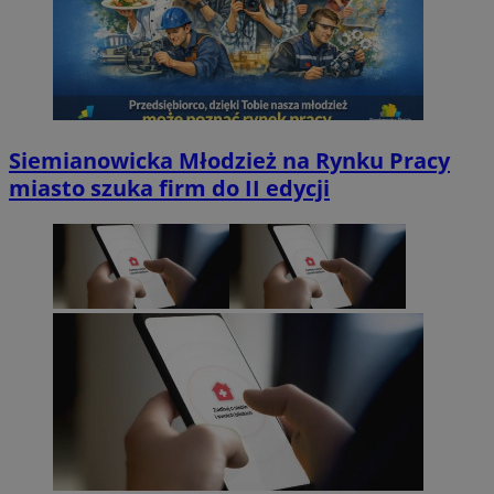
Siemianowicka Młodzież na Rynku Pracy
miasto szuka firm do II edycji