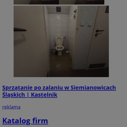
Sprzątanie po zalaniu w Siemianowicach
Śląskich | Kastelnik
reklama
Katalog firm