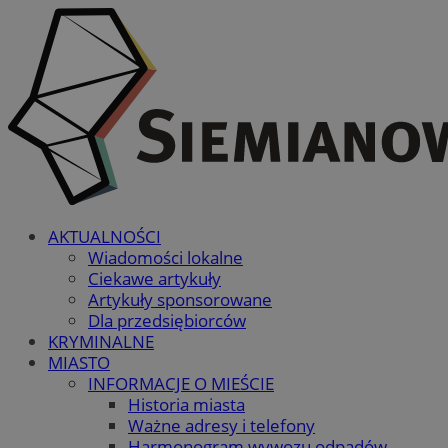
AKTUALNOŚCI
Wiadomości lokalne
Ciekawe artykuły
Artykuły sponsorowane
Dla przedsiębiorców
KRYMINALNE
MIASTO
INFORMACJE O MIEŚCIE
Historia miasta
Ważne adresy i telefony
Harmonogram wywozu odpadów