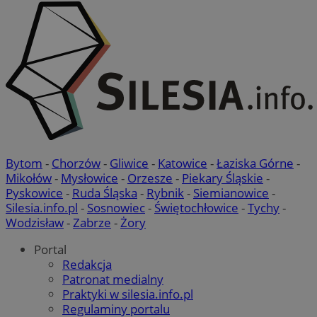
Bytom
-
Chorzów
-
Gliwice
-
Katowice
-
Łaziska Górne
-
Mikołów
-
Mysłowice
-
Orzesze
-
Piekary Śląskie
-
Pyskowice
-
Ruda Śląska
-
Rybnik
-
Siemianowice
-
Silesia.info.pl
-
Sosnowiec
-
Świętochłowice
-
Tychy
-
Wodzisław
-
Zabrze
-
Żory
Portal
Redakcja
Patronat medialny
Praktyki w silesia.info.pl
Regulaminy portalu