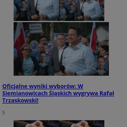
Oficjalne wyniki wyborów: W
Siemianowicach Śląskich wygrywa Rafał
Trzaskowski!
5