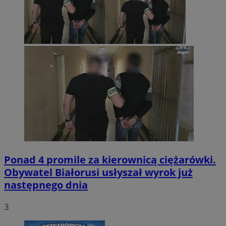
Ponad 4 promile za kierownicą ciężarówki.
Obywatel Białorusi usłyszał wyrok już
następnego dnia
3