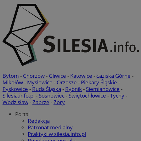
Bytom
-
Chorzów
-
Gliwice
-
Katowice
-
Łaziska Górne
-
Mikołów
-
Mysłowice
-
Orzesze
-
Piekary Śląskie
-
Pyskowice
-
Ruda Śląska
-
Rybnik
-
Siemianowice
-
Silesia.info.pl
-
Sosnowiec
-
Świętochłowice
-
Tychy
-
Wodzisław
-
Zabrze
-
Żory
Portal
Redakcja
Patronat medialny
Praktyki w silesia.info.pl
Regulaminy portalu