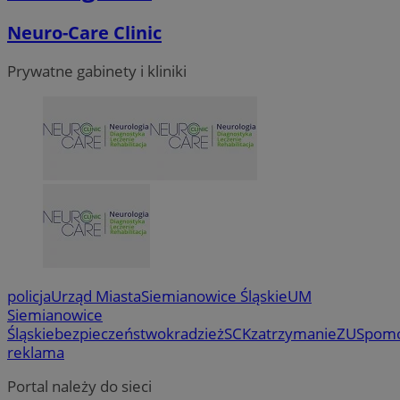
Neuro-Care Clinic
Prywatne gabinety i kliniki
policja
Urząd Miasta
Siemianowice Śląskie
UM
Siemianowice
Śląskie
bezpieczeństwo
kradzież
SCK
zatrzymanie
ZUS
pom
reklama
Portal należy do sieci