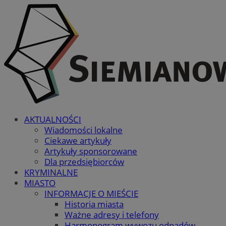
AKTUALNOŚCI
Wiadomości lokalne
Ciekawe artykuły
Artykuły sponsorowane
Dla przedsiębiorców
KRYMINALNE
MIASTO
INFORMACJE O MIEŚCIE
Historia miasta
Ważne adresy i telefony
Harmonogram wywozu odpadów