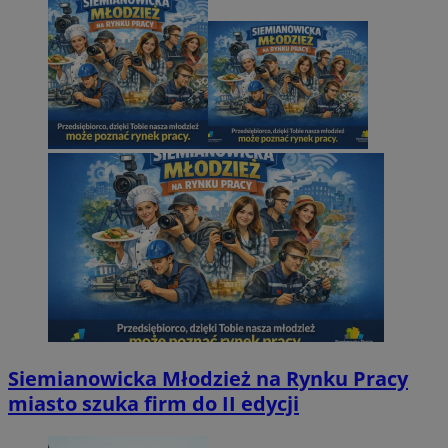
Siemianowicka Młodzież na Rynku Pracy
miasto szuka firm do II edycji