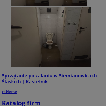
Sprzątanie po zalaniu w Siemianowicach
Śląskich | Kastelnik
reklama
Katalog firm