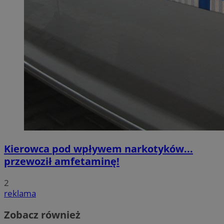
Kierowca pod wpływem narkotyków...
przewoził amfetaminę!
2
reklama
Zobacz również