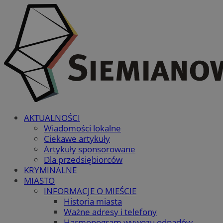
AKTUALNOŚCI
Wiadomości lokalne
Ciekawe artykuły
Artykuły sponsorowane
Dla przedsiębiorców
KRYMINALNE
MIASTO
INFORMACJE O MIEŚCIE
Historia miasta
Ważne adresy i telefony
Harmonogram wywozu odpadów