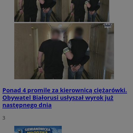
Ponad 4 promile za kierownicą ciężarówki.
Obywatel Białorusi usłyszał wyrok już
następnego dnia
3