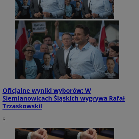
Oficjalne wyniki wyborów: W
Siemianowicach Śląskich wygrywa Rafał
Trzaskowski!
5