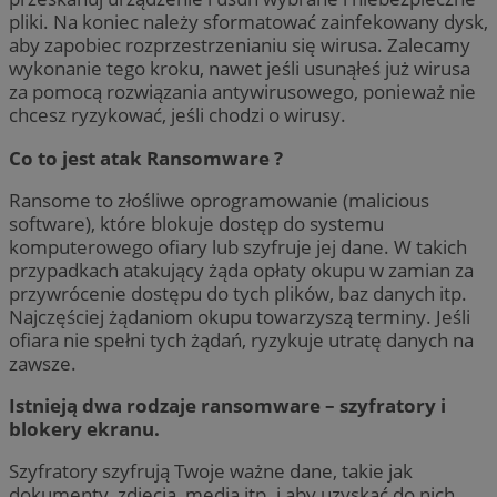
pliki. Na koniec należy sformatować zainfekowany dysk,
aby zapobiec rozprzestrzenianiu się wirusa. Zalecamy
wykonanie tego kroku, nawet jeśli usunąłeś już wirusa
za pomocą rozwiązania antywirusowego, ponieważ nie
chcesz ryzykować, jeśli chodzi o wirusy.
Co to jest atak Ransomware ?
Ransome to złośliwe oprogramowanie (malicious
software), które blokuje dostęp do systemu
komputerowego ofiary lub szyfruje jej dane. W takich
przypadkach atakujący żąda opłaty okupu w zamian za
przywrócenie dostępu do tych plików, baz danych itp.
Najczęściej żądaniom okupu towarzyszą terminy. Jeśli
ofiara nie spełni tych żądań, ryzykuje utratę danych na
zawsze.
Istnieją dwa rodzaje ransomware – szyfratory i
blokery ekranu.
Szyfratory szyfrują Twoje ważne dane, takie jak
dokumenty, zdjęcia, media itp. i aby uzyskać do nich