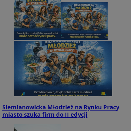
Siemianowicka Młodzież na Rynku Pracy
miasto szuka firm do II edycji