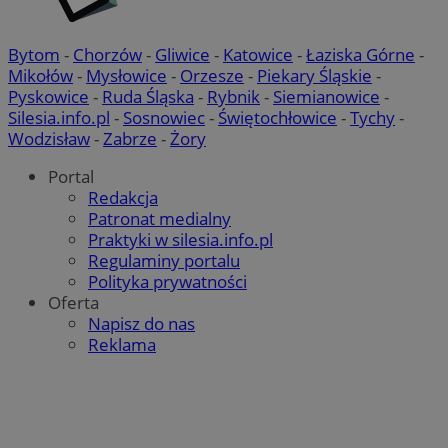
Bytom
-
Chorzów
-
Gliwice
-
Katowice
-
Łaziska Górne
-
Mikołów
-
Mysłowice
-
Orzesze
-
Piekary Śląskie
-
Pyskowice
-
Ruda Śląska
-
Rybnik
-
Siemianowice
-
Silesia.info.pl
-
Sosnowiec
-
Świętochłowice
-
Tychy
-
Wodzisław
-
Zabrze
-
Żory
Portal
Redakcja
Patronat medialny
Praktyki w silesia.info.pl
Regulaminy portalu
Polityka prywatności
Oferta
Napisz do nas
Reklama