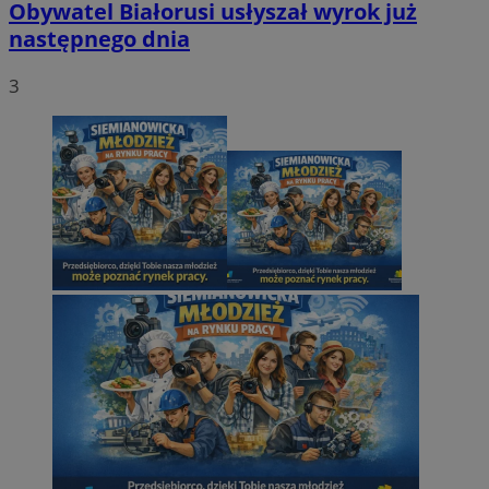
Obywatel Białorusi usłyszał wyrok już
następnego dnia
3