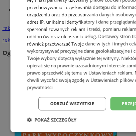
przechowywania i uzyskiwania dostępu do informac
Tworzenie stron www - Siemianowice
urządzeniu oraz do przetwarzania danych osobowych
Śl.
adres IP, unikalne identyfikatory i dane przeglądani
reklama
spersonalizowanych reklam i treści, pomiaru reklam i
odbiorców oraz ulepszania usług.
Dostawcy stron tr
reklama
również przetwarzać Twoje dane w tych i innych cel
wykorzystywać precyzyjne dane geolokalizacyjne i c
Ogłoszenia
Twoje wybory dotyczą wyłącznie tej witryny. Niekt
opierać się na prawnie uzasadnionym interesie zami
prawo sprzeciwić się temu w
Ustawieniach reklam
.
chwili wycofać swoją zgodę w
Ustawieniach plików 
prywatności
ODRZUĆ WSZYSTKIE
PRZEJ
POKAŻ SZCZEGÓŁY
Niezbędne
Wydajność
Targetowani