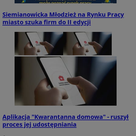
Siemianowicka Młodzież na Rynku Pracy
miasto szuka firm do II edycji
Aplikacja "Kwarantanna domowa" - ruszył
proces jej udostępniania