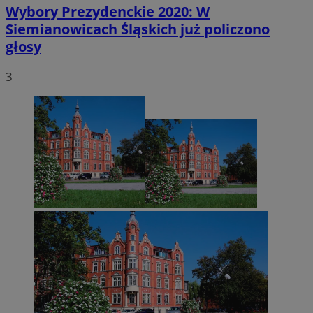
Wybory Prezydenckie 2020: W
Siemianowicach Śląskich już policzono
głosy
3