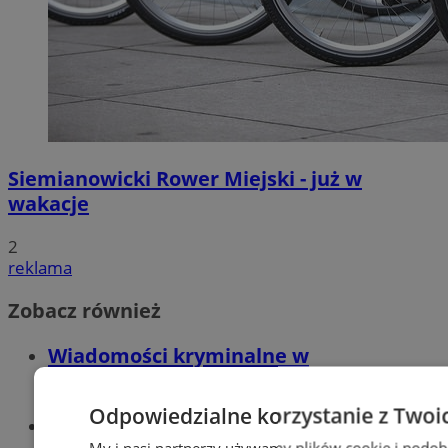
Siemianowicki Rower Miejski - już w
wakacje
2
reklama
Zobacz również
Wiadomości kryminalne w
Siemianowicach
Odpowiedzialne korzystanie z Twoi
Wiadomości lokalne
My i nasi partnerzy używamy plików cookie i podob