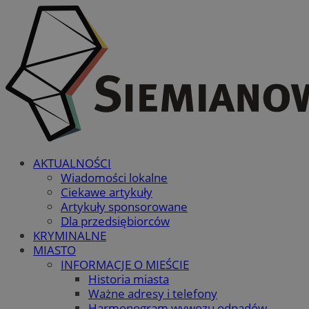
AKTUALNOŚCI
Wiadomości lokalne
Ciekawe artykuły
Artykuły sponsorowane
Dla przedsiębiorców
KRYMINALNE
MIASTO
INFORMACJE O MIEŚCIE
Historia miasta
Ważne adresy i telefony
Harmonogram wywozu odpadów