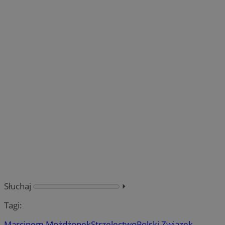
Słuchaj
⏵︎
Tagi:
Marcinem Możdżonek
Strzelectwo
Polski Związek