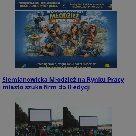
Siemianowicka Młodzież na Rynku Pracy
miasto szuka firm do II edycji