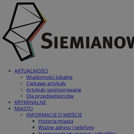
AKTUALNOŚCI
Wiadomości lokalne
Ciekawe artykuły
Artykuły sponsorowane
Dla przedsiębiorców
KRYMINALNE
MIASTO
INFORMACJE O MIEŚCIE
Historia miasta
Ważne adresy i telefony
Harmonogram wywozu odpadów