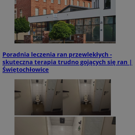
suid
1 r
Simplifi Holdings
Inc.
.simpli.fi
Poradnia leczenia ran przewlekłych -
skuteczna terapia trudno gojących się ran |
CookieScriptConsent
4 tygodni
CookieScript
siemianowice.net.pl
Świętochłowice