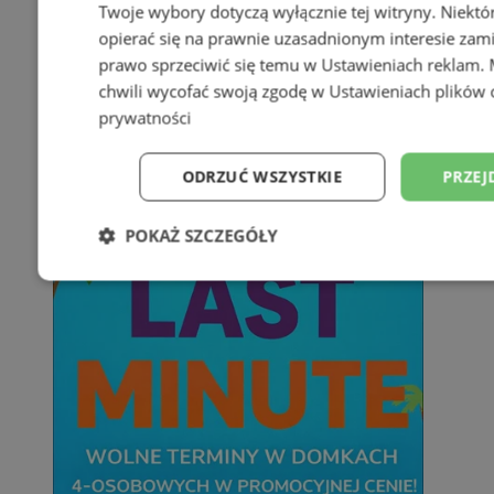
Twoje wybory dotyczą wyłącznie tej witryny. Niekt
opierać się na prawnie uzasadnionym interesie zami
prawo sprzeciwić się temu w
Ustawieniach reklam
.
chwili wycofać swoją zgodę w
Ustawieniach plików 
prywatności
ODRZUĆ WSZYSTKIE
PRZEJ
POKAŻ SZCZEGÓŁY
Niezbędne
Wydajność
Targetowani
Niesklasyfikowane