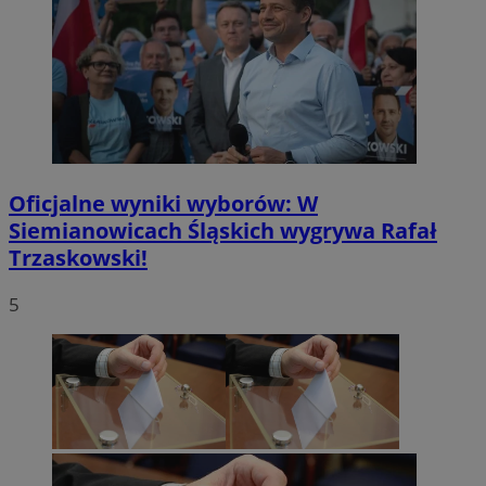
Oficjalne wyniki wyborów: W
Siemianowicach Śląskich wygrywa Rafał
Trzaskowski!
5