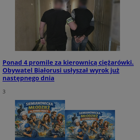
Ponad 4 promile za kierownicą ciężarówki.
Obywatel Białorusi usłyszał wyrok już
następnego dnia
3