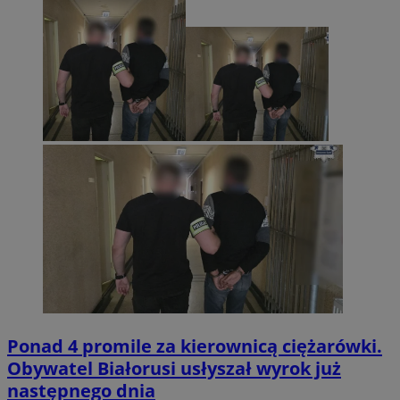
Ponad 4 promile za kierownicą ciężarówki.
Obywatel Białorusi usłyszał wyrok już
następnego dnia