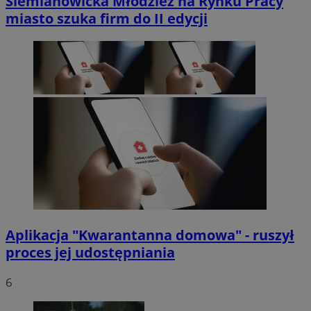
Siemianowicka Młodzież na Rynku Pracy
miasto szuka firm do II edycji
Aplikacja "Kwarantanna domowa" - ruszył
proces jej udostępniania
6