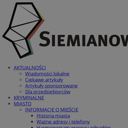
AKTUALNOŚCI
Wiadomości lokalne
Ciekawe artykuły
Artykuły sponsorowane
Dla przedsiębiorców
KRYMINALNE
MIASTO
INFORMACJE O MIEŚCIE
Historia miasta
Ważne adresy i telefony
Harmonogram wywozu odpadów