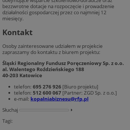
obejmujące wsparcie szkoleniowo-doradcze oraz
bezzwrotne dotacje na rozpoczęcie i prowadzenie
działalności gospodarczej przez co najmniej 12
miesięcy.
Kontakt
Osoby zainteresowane udziałem w projekcie
zapraszamy do kontaktu z biurem projektu:
Śląski Regionalny Fundusz Poręczeniowy Sp. z o.o.
al. Walentego Roździeńskiego 188
40-203 Katowice
telefon:
695 276 926
[Biuro projektu]
telefon:
512 600 067
[Partner: ZGD Sp. z o.o.]
e-mail:
kopalniabiznesu@rfp.pl
Słuchaj
⏵︎
Tagi: