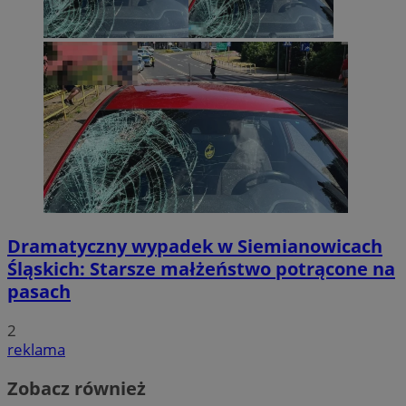
Dramatyczny wypadek w Siemianowicach
Śląskich: Starsze małżeństwo potrącone na
pasach
2
reklama
Zobacz również