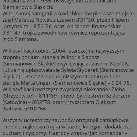
Natalia Gawor – 9’55’’16 wszystkie zawodniczki z
Siemianowic Śląskich.
W tej samej kategorii wśród chłopców pierwsze miejsce
zajął Mateusz Nowak z czasem 8’31’’50, przed Filipem
Jarzyńskim – 8’53’’56 oraz Adrianem Kryszyńskim –
9’31’’47, trójka zawodników również reprezentująca
gród Siemiona.
W klasyfikacji kobiet (2004 i starsze) na najwyższym
stopniu podium stanęła Wiktoria Słabosz
(Siemianowice Śląskie) zwyciężając z czasem 8’23’’28,
tuż za nią uplasowała się Sylwia Styperek (Siemianowice
Śląskie) – 8’50’’72 a na najniższym stopniu podium
stanęła Marta Unger (Siemianowice Śląskie) – 9’24’’78.
W klasyfikacji mężczyzn zwyciężył Aleksander Zięba
(Strzyżowice) – 8’11’’69 przed Sylwestrem Szklorzem
(Katowice) – 8’52’’78 oraz Krzysztofem Oleksym
(Katowice) 9’01’’66.
Wszyscy uczestniczy zawodów otrzymali pamiątkowe
medale, najlepsza trójka w każdej kategorii dodatkowo
puchary i dyplomy. Nagrody wręczył Jan Komander –