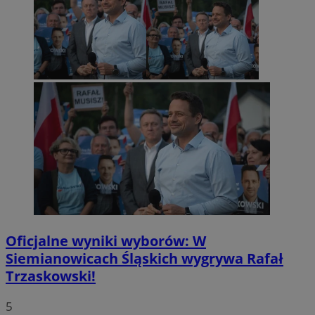
Oficjalne wyniki wyborów: W
Siemianowicach Śląskich wygrywa Rafał
Trzaskowski!
5