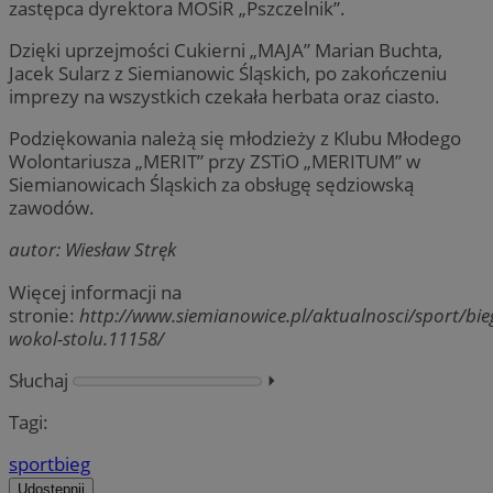
zastępca dyrektora MOSiR „Pszczelnik”.
Dzięki uprzejmości Cukierni „MAJA” Marian Buchta,
Jacek Sularz z Siemianowic Śląskich, po zakończeniu
imprezy na wszystkich czekała herbata oraz ciasto.
Podziękowania należą się młodzieży z Klubu Młodego
Wolontariusza „MERIT” przy ZSTiO „MERITUM” w
Siemianowicach Śląskich za obsługę sędziowską
zawodów.
autor: Wiesław Stręk
Więcej informacji na
stronie:
http://www.siemianowice.pl/aktualnosci/sport/bie
wokol-stolu.11158/
Słuchaj
⏵︎
Tagi:
sport
bieg
Udostępnij