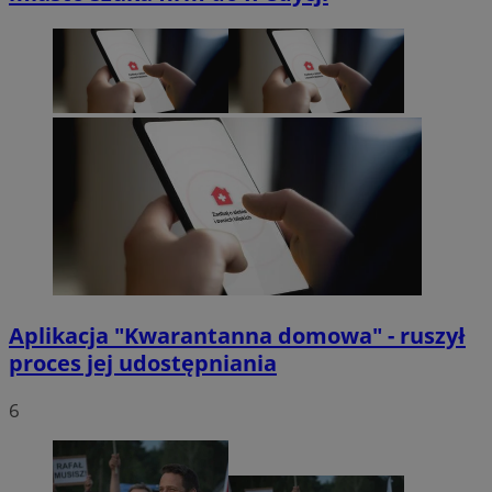
Aplikacja "Kwarantanna domowa" - ruszył
proces jej udostępniania
6