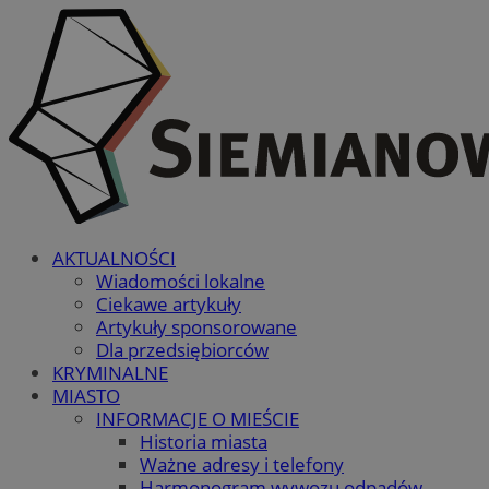
AKTUALNOŚCI
Wiadomości lokalne
Ciekawe artykuły
Artykuły sponsorowane
Dla przedsiębiorców
KRYMINALNE
MIASTO
INFORMACJE O MIEŚCIE
Historia miasta
Ważne adresy i telefony
Harmonogram wywozu odpadów