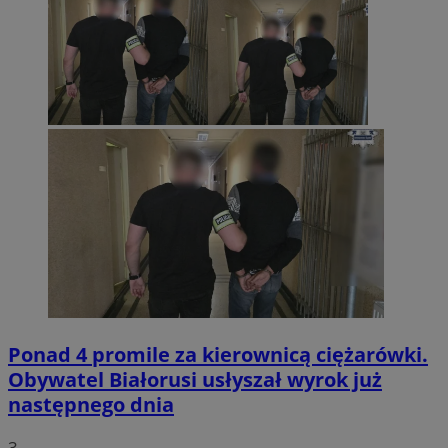
Ponad 4 promile za kierownicą ciężarówki.
Obywatel Białorusi usłyszał wyrok już
następnego dnia
3