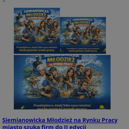
Siemianowicka Młodzież na Rynku Pracy
miasto szuka firm do II edycji