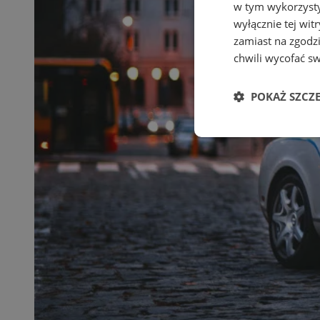
w tym wykorzysty
wyłącznie tej wi
zamiast na zgodz
chwili wycofać s
POKAŻ SZCZ
Niezbędne
Ni
Niezbędne pliki cook
zarządzanie kontem. 
Nazwa