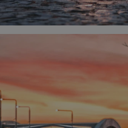
siemianowice.net.pl
1 rok
Ten plik cookie przechowuje id
siemianowice.net.pl
1 rok
Ten plik cookie przechowuje id
siemianowice.net.pl
1 rok
Ten plik cookie przechowuje id
Sesja
Rejestruje, który klaster serw
NGINX Inc.
gościa. Jest to używane w kont
bh.contextweb.com
równoważenia obciążenia w ce
doświadczenia użytkownika.
.rfihub.com
Sesja
Ten plik cookie jest używany
zgody użytkownika w odniesie
śledzenia. Zazwyczaj rejestruj
zdecydował się na usługi śledz
29 minut 58
Ten plik cookie służy do rozróż
Cloudflare Inc.
sekund
botów. Jest to korzystne dla s
.temu.com
ponieważ umożliwia tworzeni
na temat korzystania z jej wit
Google Privacy Policy
1 rok
Do przechowywania unikalnego
Simplifi Holdings
sesji.
Inc.
.simpli.fi
nt
4 tygodnie 2 dni
Ten plik cookie jest używany p
CookieScript
Script.com do zapamiętywania 
siemianowice.net.pl
dotyczących zgody użytkownika
Jest to konieczne, aby baner c
Script.com działał poprawnie.