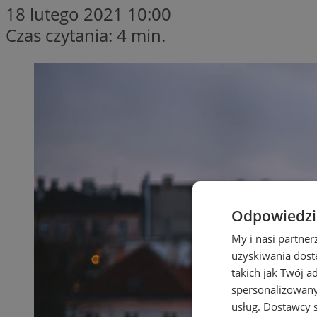
18 lutego 2021 10:00
Czas czytania: 4 min.
Odpowiedzia
My i nasi partne
uzyskiwania dost
takich jak Twój a
spersonalizowanyc
usług.
Dostawcy s