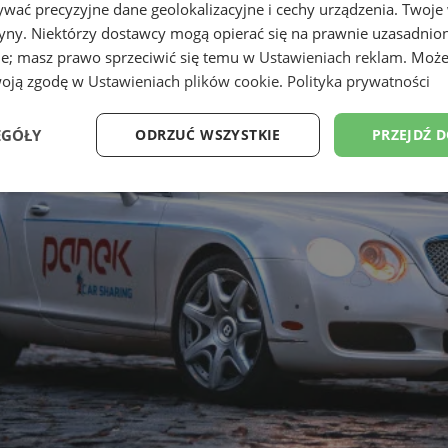
wać precyzyjne dane geolokalizacyjne i cechy urządzenia. Twoje
tryny. Niektórzy dostawcy mogą opierać się na prawnie uzasadnio
ie; masz prawo sprzeciwić się temu w
Ustawieniach reklam
. Może
woją zgodę w
Ustawieniach plików cookie
.
Polityka prywatności
EGÓŁY
ODRZUĆ WSZYSTKIE
PRZEJDŹ 
Wydajność
Targetowanie
Funkcjonalność
Ni
ezbędne
Wydajność
Targetowanie
Funkcjonalność
Niesklasyfikow
ie umożliwiają korzystanie z podstawowych funkcji strony internetowej, takich jak log
Bez niezbędnych plików cookie nie można prawidłowo korzystać ze strony internetowe
Okres
Provider
/
Domena
Opis
przechowywania