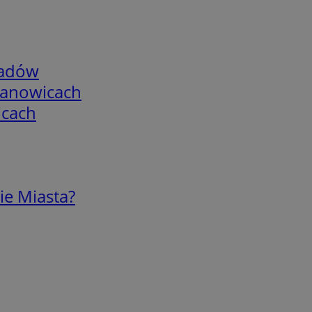
adów
mianowicach
icach
ie Miasta?