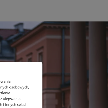
ywania i
danych osobowych,
etlania
az ulepszania
 i innych celach,