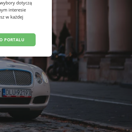
 wybory dotyczą
nym interesie
sz w każdej
DO PORTALU
esklasyfikowane
ane
owanie użytkownika i
j.