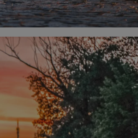
entyfikator sesji.
entyfikator sesji.
entyfikator sesji.
erów obsługuje
ekście
lu optymalizacji
 do przechowywania
niu do usług
e, czy użytkownik
enia lub reklamy.
niania ludzi i
trony internetowej,
e ważnych raportów
ryny internetowej.
 identyfikatora
rzez usługę Cookie-
preferencji
 na pliki cookie.
ookie Cookie-