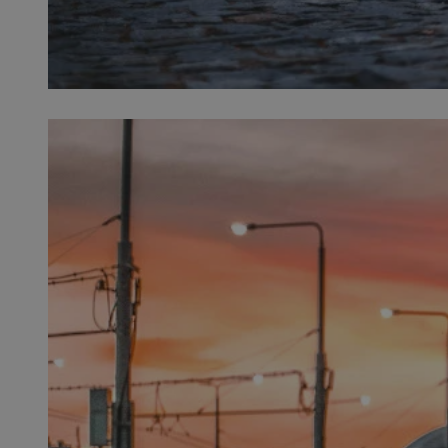
SessID
QeSessID
MvSessID
INGRESSCOOKIE
euds
__cf_bm
suid
CookieScriptConse