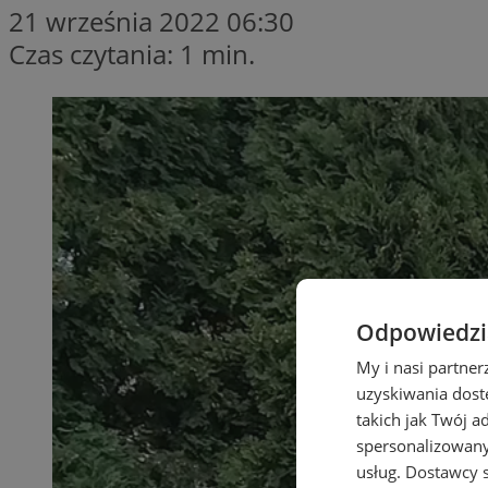
21 września 2022 06:30
Czas czytania: 1 min.
Odpowiedzia
My i nasi partne
uzyskiwania dost
takich jak Twój a
spersonalizowanyc
usług.
Dostawcy s