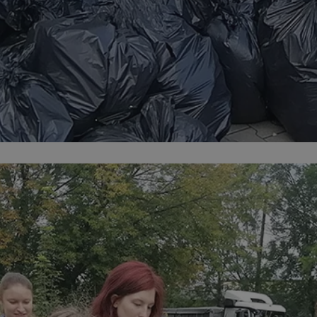
siemianowice.net.pl
1 rok
Ten plik cookie przechowuje id
siemianowice.net.pl
1 rok
Ten plik cookie przechowuje id
siemianowice.net.pl
1 rok
Ten plik cookie przechowuje id
Sesja
Rejestruje, który klaster serw
NGINX Inc.
gościa. Jest to używane w kont
bh.contextweb.com
równoważenia obciążenia w ce
doświadczenia użytkownika.
.rfihub.com
Sesja
Ten plik cookie jest używany
zgody użytkownika w odniesie
śledzenia. Zazwyczaj rejestruj
zdecydował się na usługi śledz
29 minut 58
Ten plik cookie służy do rozróż
Cloudflare Inc.
sekund
botów. Jest to korzystne dla s
.temu.com
ponieważ umożliwia tworzeni
na temat korzystania z jej wit
Google Privacy Policy
1 rok
Do przechowywania unikalnego
Simplifi Holdings
sesji.
Inc.
.simpli.fi
nt
4 tygodnie 2 dni
Ten plik cookie jest używany p
CookieScript
Script.com do zapamiętywania 
siemianowice.net.pl
dotyczących zgody użytkownika
Jest to konieczne, aby baner c
Script.com działał poprawnie.