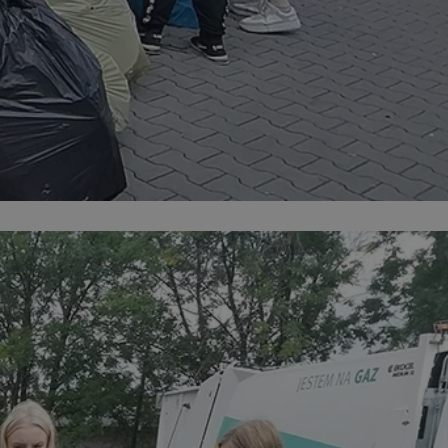
entyfikator sesji.
entyfikator sesji.
entyfikator sesji.
erów obsługuje
ekście
lu optymalizacji
 do przechowywania
niu do usług
e, czy użytkownik
enia lub reklamy.
niania ludzi i
trony internetowej,
e ważnych raportów
ryny internetowej.
 identyfikatora
rzez usługę Cookie-
preferencji
 na pliki cookie.
ookie Cookie-