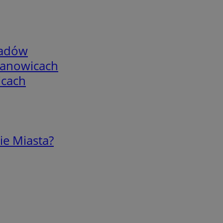
adów
mianowicach
icach
ie Miasta?