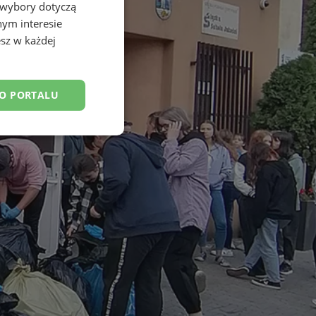
 wybory dotyczą
nym interesie
sz w każdej
DO PORTALU
esklasyfikowane
ane
owanie użytkownika i
j.