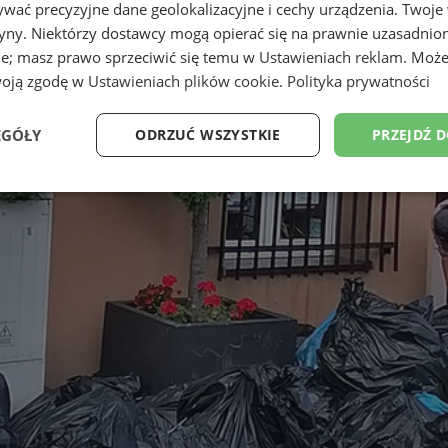
wać precyzyjne dane geolokalizacyjne i cechy urządzenia. Twoje
tryny. Niektórzy dostawcy mogą opierać się na prawnie uzasadnio
ie; masz prawo sprzeciwić się temu w
Ustawieniach reklam
. Może
woją zgodę w
Ustawieniach plików cookie
.
Polityka prywatności
EGÓŁY
ODRZUĆ WSZYSTKIE
PRZEJDŹ 
Wydajność
Targetowanie
Funkcjonalność
Ni
ezbędne
Wydajność
Targetowanie
Funkcjonalność
Niesklasyfikow
ie umożliwiają korzystanie z podstawowych funkcji strony internetowej, takich jak log
Bez niezbędnych plików cookie nie można prawidłowo korzystać ze strony internetowe
Okres
Provider
/
Domena
Opis
przechowywania