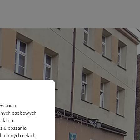
ywania i
danych osobowych,
etlania
az ulepszania
 i innych celach,