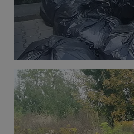
SessID
QeSessID
MvSessID
INGRESSCOOKIE
euds
__cf_bm
suid
CookieScriptConse