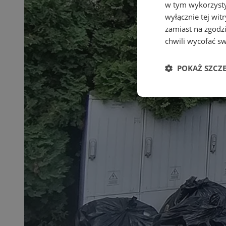
w tym wykorzysty
wyłącznie tej wi
zamiast na zgodz
chwili wycofać s
POKAŻ SZCZ
Niezbędne
Ni
Niezbędne pliki cook
zarządzanie kontem. 
Nazwa