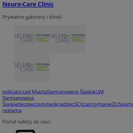
Neuro-Care Clinic
Prywatne gabinety i kliniki
policja
Urząd Miasta
Siemianowice Śląskie
UM
Siemianowice
Śląskie
bezpieczeństwo
kradzież
SCK
zatrzymanie
ZUS
pom
reklama
Portal należy do sieci