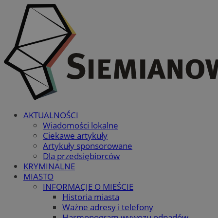
AKTUALNOŚCI
Wiadomości lokalne
Ciekawe artykuły
Artykuły sponsorowane
Dla przedsiębiorców
KRYMINALNE
MIASTO
INFORMACJE O MIEŚCIE
Historia miasta
Ważne adresy i telefony
Harmonogram wywozu odpadów