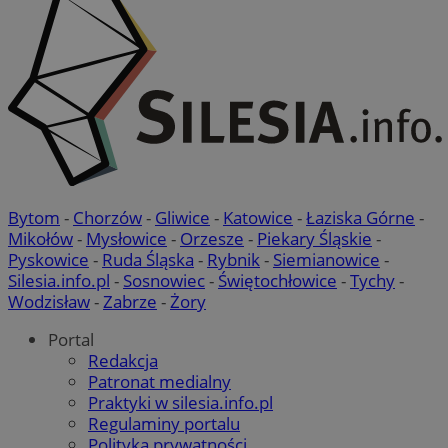
Bytom
-
Chorzów
-
Gliwice
-
Katowice
-
Łaziska Górne
-
Mikołów
-
Mysłowice
-
Orzesze
-
Piekary Śląskie
-
Pyskowice
-
Ruda Śląska
-
Rybnik
-
Siemianowice
-
Silesia.info.pl
-
Sosnowiec
-
Świętochłowice
-
Tychy
-
Wodzisław
-
Zabrze
-
Żory
Portal
Redakcja
Patronat medialny
Praktyki w silesia.info.pl
Regulaminy portalu
Polityka prywatności