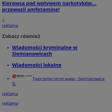
Kierowca pod wpływem narkotyków...
przewoził amfetaminę!
2
reklama
Zobacz również
Wiadomości kryminalne w
Siemianowicach
Wiadomości lokalne
Tworzenie stron www - Siemianowice
Śl.
reklama
reklama