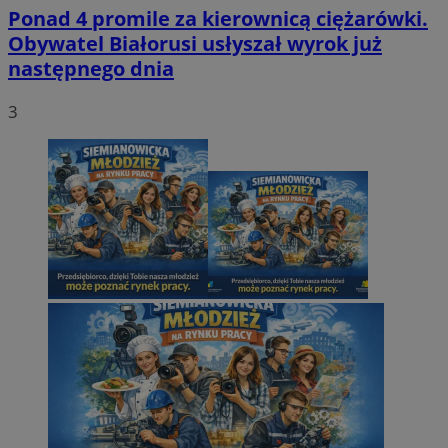
Ponad 4 promile za kierownicą ciężarówki.
Obywatel Białorusi usłyszał wyrok już
następnego dnia
3