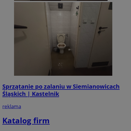
Sprzątanie po zalaniu w Siemianowicach
Śląskich | Kastelnik
reklama
Katalog firm