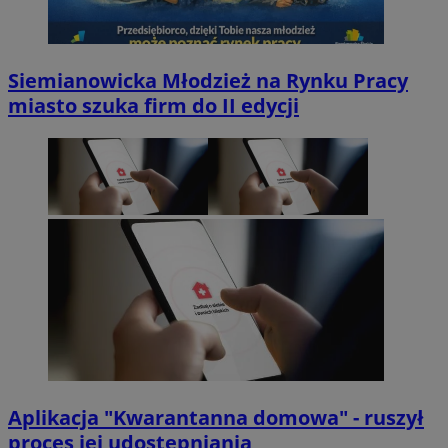
Siemianowicka Młodzież na Rynku Pracy
miasto szuka firm do II edycji
Aplikacja "Kwarantanna domowa" - ruszył
proces jej udostępniania