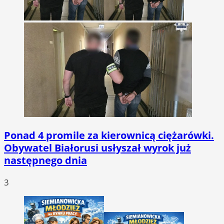
Ponad 4 promile za kierownicą ciężarówki.
Obywatel Białorusi usłyszał wyrok już
następnego dnia
3