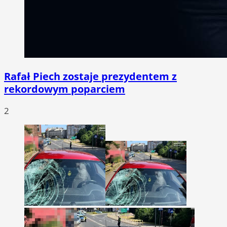
Rafał Piech zostaje prezydentem z
rekordowym poparciem
2