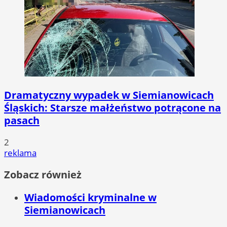
Dramatyczny wypadek w Siemianowicach
Śląskich: Starsze małżeństwo potrącone na
pasach
2
reklama
Zobacz również
Wiadomości kryminalne w
Siemianowicach