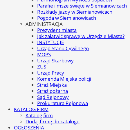
Parafie i msze święte w Siemianowicach
Rozkłady jazdy w Siemianowicach
Pogoda w Siemianowicach
ADMINISTRACJA
Prezydent miasta
Jak załatwić sprawę w Urzędzie Miasta?
INSTYTUCJE
Urząd Stanu Cywilnego
MOPS
Urząd Skarbowy
ZUS
Urząd Pracy
Komenda Miejska policji
Straż Miejska
Straż pożarna
Sąd Rejonowy
Prokuratura Rejonowa
KATALOG FIRM
Katalog firm
Dodaj firmę do katalogu
OGŁOSZENIA