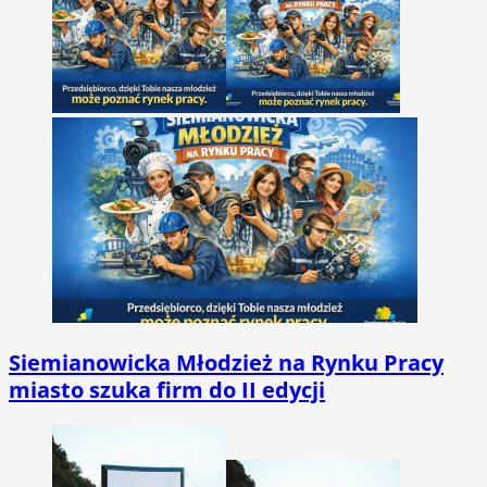
Siemianowicka Młodzież na Rynku Pracy
miasto szuka firm do II edycji