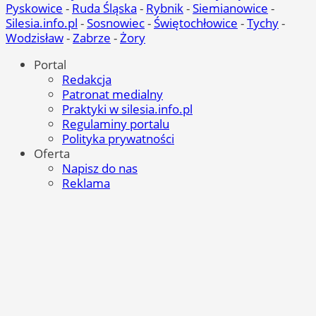
Pyskowice
-
Ruda Śląska
-
Rybnik
-
Siemianowice
-
Silesia.info.pl
-
Sosnowiec
-
Świętochłowice
-
Tychy
-
Wodzisław
-
Zabrze
-
Żory
Portal
Redakcja
Patronat medialny
Praktyki w silesia.info.pl
Regulaminy portalu
Polityka prywatności
Oferta
Napisz do nas
Reklama