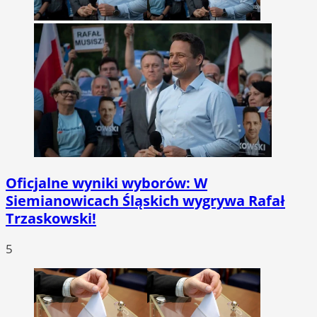
Oficjalne wyniki wyborów: W
Siemianowicach Śląskich wygrywa Rafał
Trzaskowski!
5