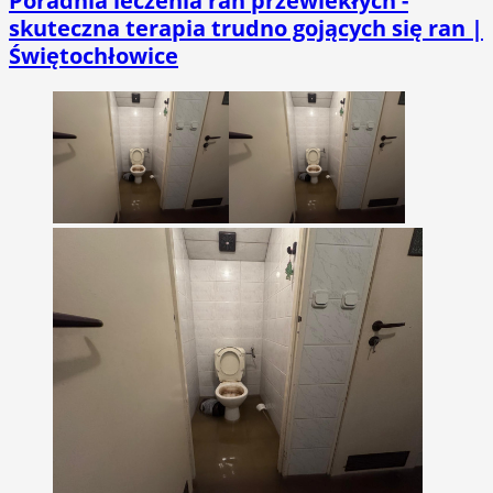
Poradnia leczenia ran przewlekłych -
skuteczna terapia trudno gojących się ran |
Świętochłowice