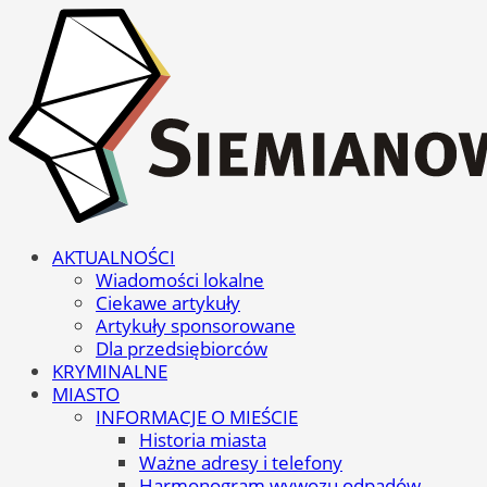
AKTUALNOŚCI
Wiadomości lokalne
Ciekawe artykuły
Artykuły sponsorowane
Dla przedsiębiorców
KRYMINALNE
MIASTO
INFORMACJE O MIEŚCIE
Historia miasta
Ważne adresy i telefony
Harmonogram wywozu odpadów