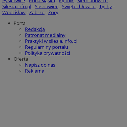
Pyskowice
-
Ruda Śląska
-
Rybnik
-
Siemianowice
-
Silesia.info.pl
-
Sosnowiec
-
Świętochłowice
-
Tychy
-
Wodzisław
-
Zabrze
-
Żory
Portal
Redakcja
Patronat medialny
Praktyki w silesia.info.pl
Regulaminy portalu
Polityka prywatności
Oferta
Napisz do nas
Reklama