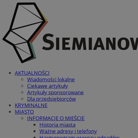
AKTUALNOŚCI
Wiadomości lokalne
Ciekawe artykuły
Artykuły sponsorowane
Dla przedsiębiorców
KRYMINALNE
MIASTO
INFORMACJE O MIEŚCIE
Historia miasta
Ważne adresy i telefony
Harmonogram wywozu odpadów