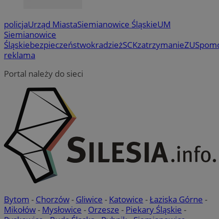
policja
Urząd Miasta
Siemianowice Śląskie
UM
Siemianowice
Śląskie
bezpieczeństwo
kradzież
SCK
zatrzymanie
ZUS
pom
reklama
Portal należy do sieci
Bytom
-
Chorzów
-
Gliwice
-
Katowice
-
Łaziska Górne
-
Mikołów
-
Mysłowice
-
Orzesze
-
Piekary Śląskie
-