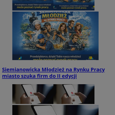
Siemianowicka Młodzież na Rynku Pracy
miasto szuka firm do II edycji