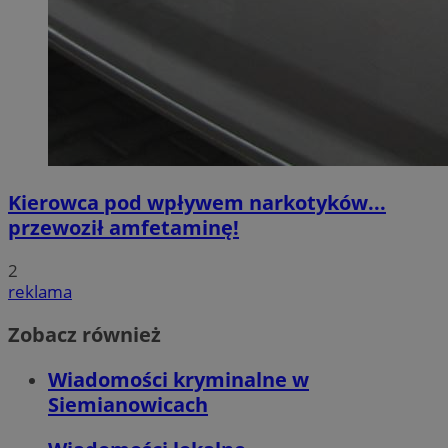
Kierowca pod wpływem narkotyków...
przewoził amfetaminę!
2
reklama
Zobacz również
Wiadomości kryminalne w
Siemianowicach