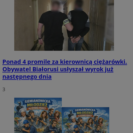
Ponad 4 promile za kierownicą ciężarówki.
Obywatel Białorusi usłyszał wyrok już
następnego dnia
3