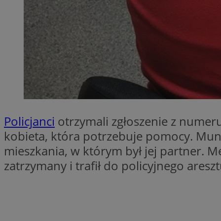
SessID
QeSessID
MvSessID
INGRESSCOOKIE
euds
Policjanci
otrzymali zgłoszenie z numer
__cf_bm
kobieta, która potrzebuje pomocy. Mundu
mieszkania, w którym był jej partner. Mę
suid
zatrzymany i trafił do policyjnego areszt
CookieScriptConse