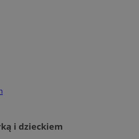
m
rką i dzieckiem