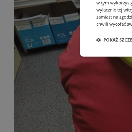
w tym wykorzysty
wyłącznie tej wi
zamiast na zgodz
chwili wycofać s
POKAŻ SZCZ
Niezbędne
Ni
Niezbędne pliki cook
zarządzanie kontem. 
Nazwa