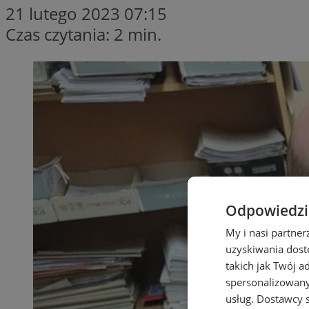
21 lutego 2023 07:15
Czas czytania: 2 min.
Odpowiedzia
My i nasi partne
uzyskiwania dost
takich jak Twój a
spersonalizowanyc
usług.
Dostawcy s