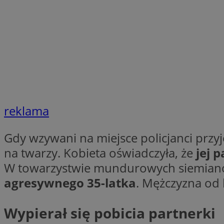
VISITOR_PRIVACY_
li_gc
reklama
Nazwa
Pro
Gdy wzywani na miejsce policjanci przy
Nazwa
Nazwa
Do
Nazwa
ustat_9rag8csgXg1
na twarzy. Kobieta oświadczyła, że
jej 
sa-user-id-v3
google_push
.bi
mlcwc
uid
W towarzystwie mundurowych siemian
ustat_a6dz2pz0kl
agresywnego 35-latka
. Mężczyzna od k
__Secure-YNID
VP
tuuid_lu
Wypierał się pobicia partnerki
gid_CAESEHs54I33
__ktpct