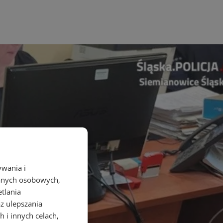
ywania i
danych osobowych,
etlania
az ulepszania
 i innych celach,