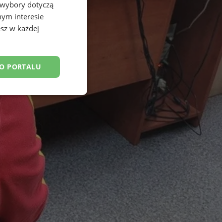
 wybory dotyczą
nym interesie
sz w każdej
DO PORTALU
esklasyfikowane
ane
owanie użytkownika i
j.