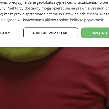
wać precyzyjne dane geolokalizacyjne i cechy urządzenia. Twoje
tryny. Niektórzy dostawcy mogą opierać się na prawnie uzasadnio
ie; masz prawo sprzeciwić się temu w
Ustawieniach reklam
. Może
woją zgodę w
Ustawieniach plików cookie
.
Polityka prywatności
EGÓŁY
ODRZUĆ WSZYSTKIE
PRZEJDŹ 
Wydajność
Targetowanie
Funkcjonalność
Ni
ezbędne
Wydajność
Targetowanie
Funkcjonalność
Niesklasyfikow
ie umożliwiają korzystanie z podstawowych funkcji strony internetowej, takich jak log
Bez niezbędnych plików cookie nie można prawidłowo korzystać ze strony internetowe
Okres
Provider
/
Domena
Opis
przechowywania