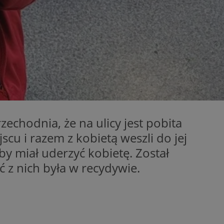
entyfikator sesji.
entyfikator sesji.
entyfikator sesji.
erów obsługuje
ekście
lu optymalizacji
 do przechowywania
niu do usług
e, czy użytkownik
enia lub reklamy.
chodnia, że na ulicy jest pobita
niania ludzi i
trony internetowej,
cu i razem z kobietą weszli do jej
e ważnych raportów
ryny internetowej.
by miał uderzyć kobietę. Został
 identyfikatora
ść z nich była w recydywie.
rzez usługę Cookie-
preferencji
 na pliki cookie.
ookie Cookie-