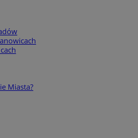
adów
mianowicach
icach
ie Miasta?