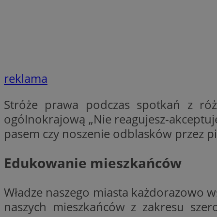
VISITOR_PRIVACY_
reklama
li_gc
Stróże prawa podczas spotkań z ró
ogólnokrajową „Nie reagujesz-akceptuj
Nazwa
Pro
pasem czy noszenie odblasków przez pi
Nazwa
Nazwa
Do
Nazwa
ustat_9rag8csgXg1
sa-user-id-v3
google_push
.bi
mlcwc
uid
Edukowanie mieszkańców
ustat_a6dz2pz0kl
__Secure-YNID
Władze naszego miasta każdorazowo ws
VP
tuuid_lu
naszych mieszkańców z zakresu szer
gid_CAESEHs54I33
__ktpct