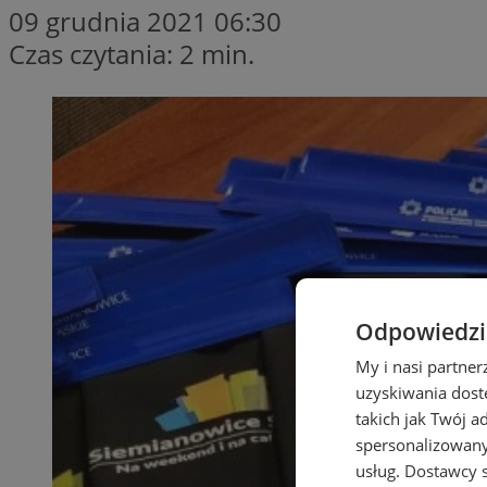
09 grudnia 2021 06:30
Czas czytania: 2 min.
Odpowiedzia
My i nasi partne
uzyskiwania dost
takich jak Twój a
spersonalizowanyc
usług.
Dostawcy s