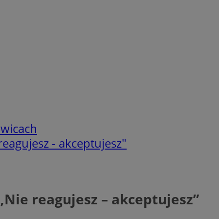
owicach
eagujesz - akceptujesz"
ie reagujesz – akceptujesz”