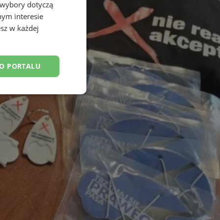
 wybory dotyczą
nym interesie
sz w każdej
DO PORTALU
esklasyfikowane
ane
owanie użytkownika i
j.