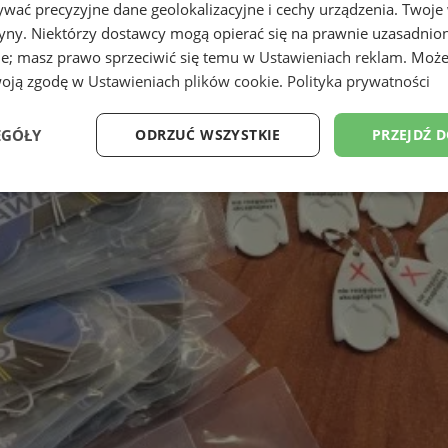
wać precyzyjne dane geolokalizacyjne i cechy urządzenia. Twoje
tryny. Niektórzy dostawcy mogą opierać się na prawnie uzasadnio
ie; masz prawo sprzeciwić się temu w
Ustawieniach reklam
. Może
woją zgodę w
Ustawieniach plików cookie
.
Polityka prywatności
EGÓŁY
ODRZUĆ WSZYSTKIE
PRZEJDŹ 
Wydajność
Targetowanie
Funkcjonalność
Ni
ezbędne
Wydajność
Targetowanie
Funkcjonalność
Niesklasyfikow
ie umożliwiają korzystanie z podstawowych funkcji strony internetowej, takich jak log
Bez niezbędnych plików cookie nie można prawidłowo korzystać ze strony internetowe
Okres
Provider
/
Domena
Opis
przechowywania