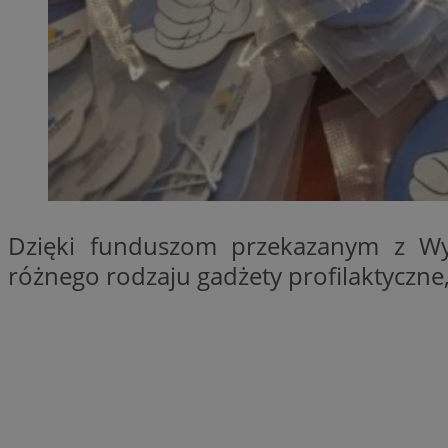
SessID
QeSessID
MvSessID
INGRESSCOOKIE
euds
Dzięki funduszom przekazanym z Wyd
__cf_bm
różnego rodzaju gadżety profilaktyczn
suid
CookieScriptConse