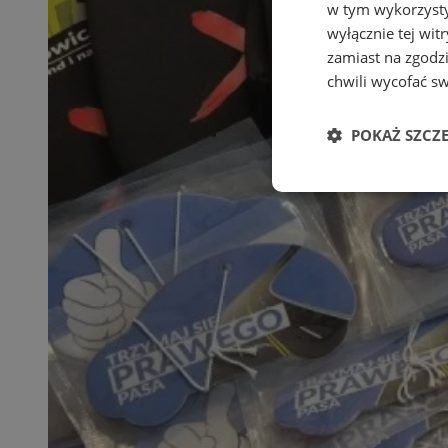
w tym wykorzysty
wyłącznie tej wi
zamiast na zgodz
chwili wycofać s
POKAŻ SZCZ
Niezbędne
Ni
Niezbędne pliki cook
zarządzanie kontem. 
Nazwa