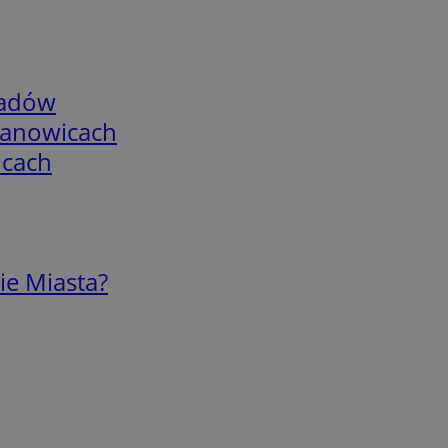
adów
mianowicach
icach
ie Miasta?