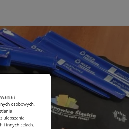
ywania i
danych osobowych,
etlania
az ulepszania
 i innych celach,