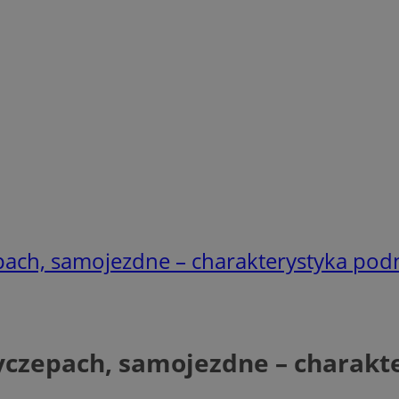
pach, samojezdne – charakterystyka po
yczepach, samojezdne – charak