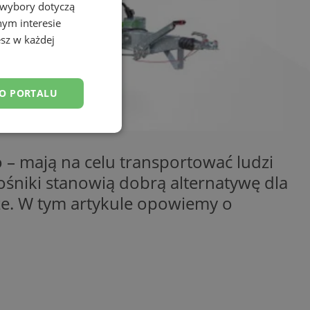
 wybory dotyczą
nym interesie
sz w każdej
DO PORTALU
esklasyfikowane
 – mają na celu transportować ludzi
ośniki stanowią dobrą alternatywę dla
sze. W tym artykule opowiemy o
ane
owanie użytkownika i
j.