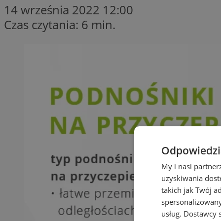
14 września 2022 12:00
Czas czytania: 6 min.
Odpowiedzia
My i nasi partne
uzyskiwania dost
takich jak Twój a
spersonalizowanyc
usług.
Dostawcy s