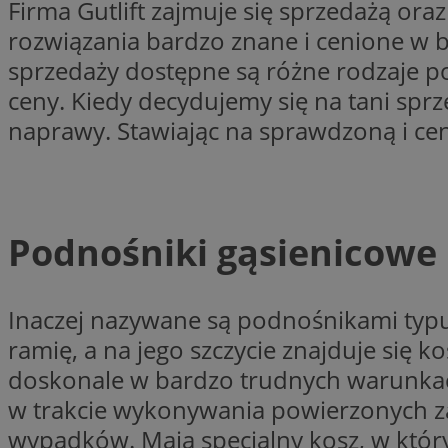
Firma Gutlift zajmuje się sprzedażą or
SessID
rozwiązania bardzo znane i cenione w br
QeSessID
sprzedaży dostępne są różne rodzaje 
MvSessID
ceny. Kiedy decydujemy się na tani sprz
INGRESSCOOKIE
naprawy. Stawiając na sprawdzoną i ce
euds
Podnośniki gąsienicowe
__cf_bm
Inaczej nazywane są podnośnikami typu
suid
ramię, a na jego szczycie znajduje się 
doskonale w bardzo trudnych warunka
CookieScriptConse
w trakcie wykonywania powierzonych za
wypadków. Mają specjalny kosz, w któr