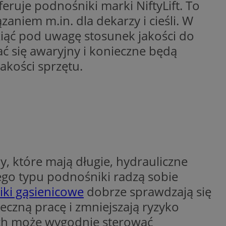
ruje podnośniki marki NiftyLift. To
entyfikator sesji.
aniem m.in. dla dekarzy i cieśli. W
entyfikator sesji.
iąć pod uwagę stosunek jakości do
entyfikator sesji.
ać się awaryjny i konieczne będą
erów obsługuje
ekście
akości sprzętu.
lu optymalizacji
 do przechowywania
niu do usług
e, czy użytkownik
enia lub reklamy.
niania ludzi i
trony internetowej,
e ważnych raportów
ryny internetowej.
 które mają długie, hydrauliczne
 identyfikatora
Tego typu podnośniki radzą sobie
ki gąsienicowe
dobrze sprawdzają się
rzez usługę Cookie-
preferencji
czną pracę i zmniejszają ryzyko
 na pliki cookie.
ookie Cookie-
ich może wygodnie sterować