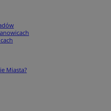
adów
mianowicach
icach
ie Miasta?