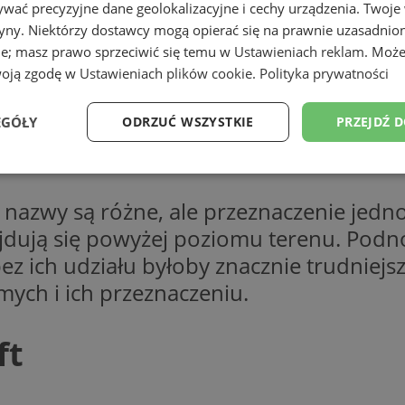
wać precyzyjne dane geolokalizacyjne i cechy urządzenia. Twoje
tryny. Niektórzy dostawcy mogą opierać się na prawnie uzasadnio
ie; masz prawo sprzeciwić się temu w
Ustawieniach reklam
. Może
woją zgodę w
Ustawieniach plików cookie
.
Polityka prywatności
EGÓŁY
ODRZUĆ WSZYSTKIE
PRZEJDŹ 
Wydajność
Targetowanie
Funkcjonalność
Ni
nazwy są różne, ale przeznaczenie jedno
ajdują się powyżej poziomu terenu. Podn
z ich udziału byłoby znacznie trudniej
ych i ich przeznaczeniu.
ezbędne
Wydajność
Targetowanie
Funkcjonalność
Niesklasyfikow
ie umożliwiają korzystanie z podstawowych funkcji strony internetowej, takich jak log
ft
Bez niezbędnych plików cookie nie można prawidłowo korzystać ze strony internetowe
Okres
Provider
/
Domena
Opis
przechowywania