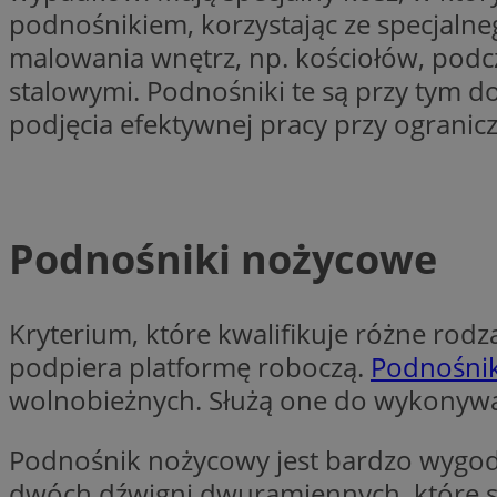
podnośnikiem, korzystając ze specjalneg
VISITOR_PRIVACY_
malowania wnętrz, np. kościołów, podcz
stalowymi. Podnośniki te są przy tym d
podjęcia efektywnej pracy przy ograniczo
li_gc
Podnośniki nożycowe
Nazwa
Pro
Nazwa
Nazwa
Do
Nazwa
ustat_9rag8csgXg1
Kryterium, które kwalifikuje różne rodz
sa-user-id-v3
google_push
.bi
mlcwc
uid
podpiera platformę roboczą.
Podnośni
ustat_a6dz2pz0kl
wolnobieżnych. Służą one do wykonywa
__Secure-YNID
VP
Podnośnik nożycowy jest bardzo wygodny
tuuid_lu
gid_CAESEHs54I33
dwóch dźwigni dwuramiennych, które są
__ktpct