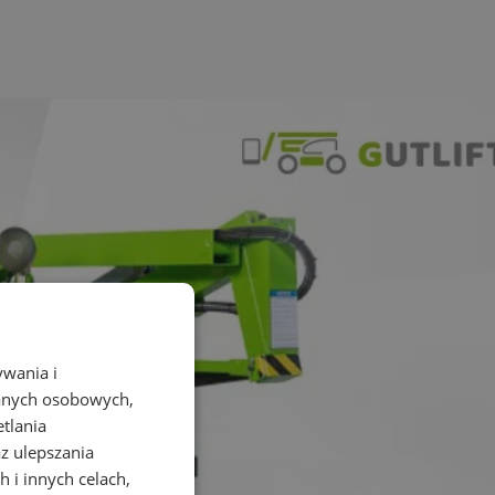
ywania i
danych osobowych,
etlania
az ulepszania
 i innych celach,