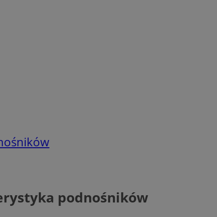
dnośników
terystyka podnośników