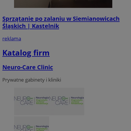
CookieScriptConsent
4 tygodni
CookieScript
Sprzątanie po zalaniu w Siemianowicach
siemianowice.net.pl
Śląskich | Kastelnik
reklama
Katalog firm
Neuro-Care Clinic
Prywatne gabinety i kliniki
VISITOR_PRIVACY_METADATA
5 miesi
YouTube
tygod
.youtube.com