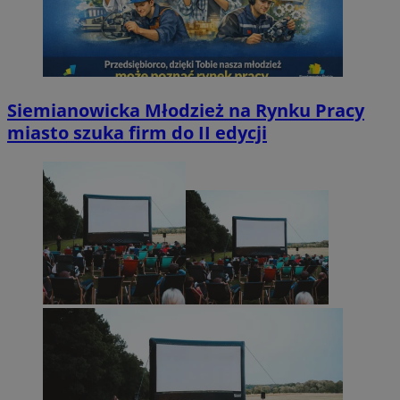
Siemianowicka Młodzież na Rynku Pracy
miasto szuka firm do II edycji