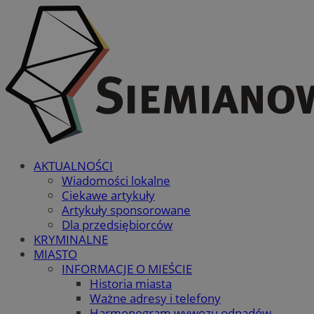
AKTUALNOŚCI
Wiadomości lokalne
Ciekawe artykuły
Artykuły sponsorowane
Dla przedsiębiorców
KRYMINALNE
MIASTO
INFORMACJE O MIEŚCIE
Historia miasta
Ważne adresy i telefony
Harmonogram wywozu odpadów