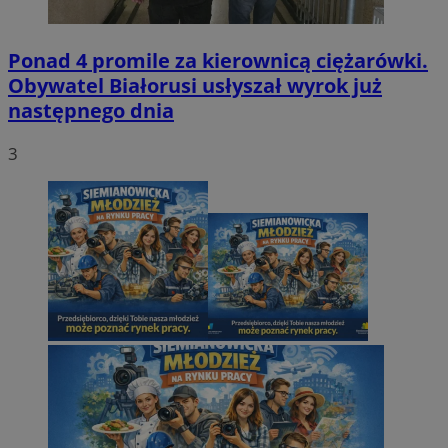
Ponad 4 promile za kierownicą ciężarówki.
Obywatel Białorusi usłyszał wyrok już
następnego dnia
3