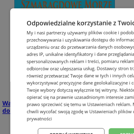
Odpowiedzialne korzystanie z Twoi
My i nasi partnerzy używamy plików cookie i podob
przechowywania i uzyskiwania dostępu do informac
urządzeniu oraz do przetwarzania danych osobowych
adres IP, unikalne identyfikatory i dane przeglądani
spersonalizowanych reklam i treści, pomiaru reklam i
odbiorców oraz ulepszania usług.
Dostawcy stron tr
również przetwarzać Twoje dane w tych i innych cel
wykorzystywać precyzyjne dane geolokalizacyjne i c
Twoje wybory dotyczą wyłącznie tej witryny. Niekt
opierać się na prawnie uzasadnionym interesie zami
Wakacyjny wypoczynek nad Bałtykiem w
prawo sprzeciwić się temu w
Ustawieniach reklam
.
domkach Szmaragdowe Morze
chwili wycofać swoją zgodę w
Ustawieniach plików 
prywatności