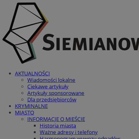
AKTUALNOŚCI
Wiadomości lokalne
Ciekawe artykuły
Artykuły sponsorowane
Dla przedsiębiorców
KRYMINALNE
MIASTO
INFORMACJE O MIEŚCIE
Historia miasta
Ważne adresy i telefony
Harmonogram wywozu odpadów