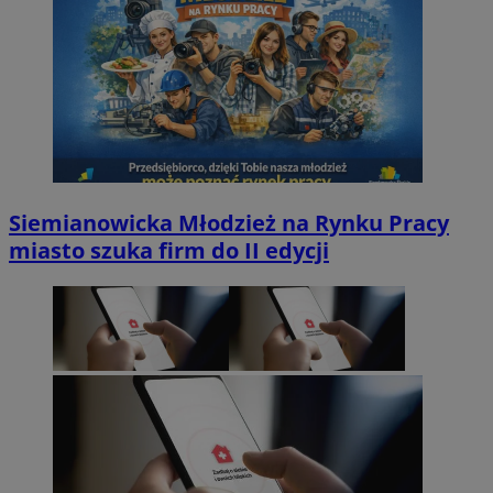
Siemianowicka Młodzież na Rynku Pracy
miasto szuka firm do II edycji