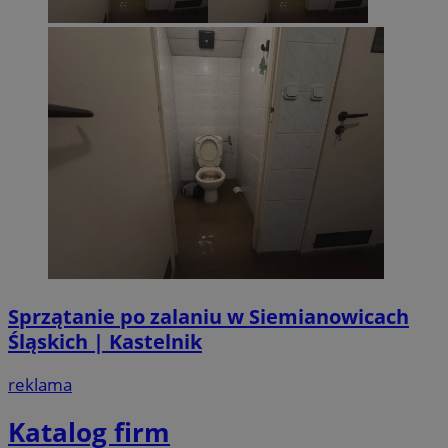
Sprzątanie po zalaniu w Siemianowicach
Śląskich | Kastelnik
reklama
Katalog firm