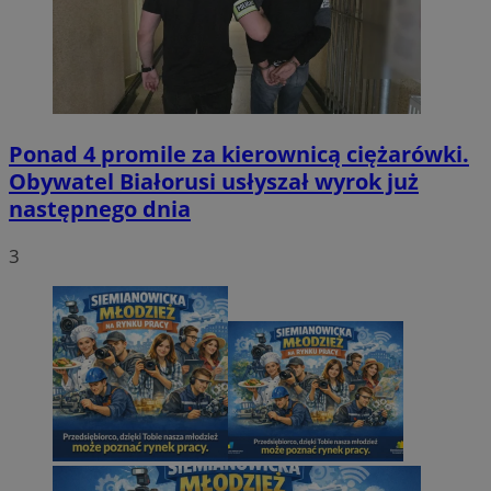
Ponad 4 promile za kierownicą ciężarówki.
Obywatel Białorusi usłyszał wyrok już
następnego dnia
3