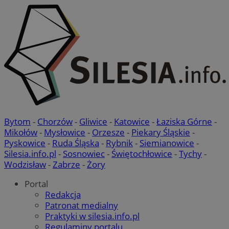
Bytom
-
Chorzów
-
Gliwice
-
Katowice
-
Łaziska Górne
-
Mikołów
-
Mysłowice
-
Orzesze
-
Piekary Śląskie
-
Pyskowice
-
Ruda Śląska
-
Rybnik
-
Siemianowice
-
Silesia.info.pl
-
Sosnowiec
-
Świętochłowice
-
Tychy
-
Wodzisław
-
Zabrze
-
Żory
Portal
Redakcja
Patronat medialny
Praktyki w silesia.info.pl
Regulaminy portalu