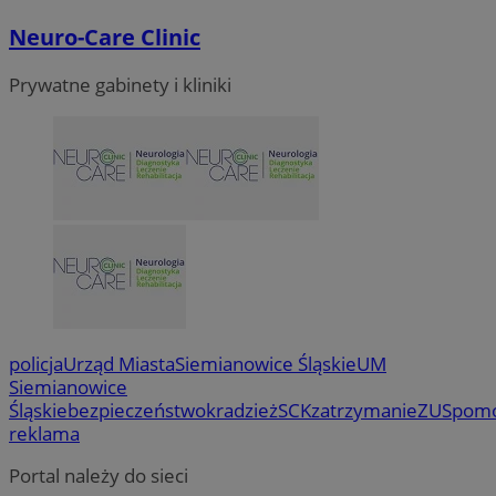
Neuro-Care Clinic
Prywatne gabinety i kliniki
policja
Urząd Miasta
Siemianowice Śląskie
UM
Siemianowice
Śląskie
bezpieczeństwo
kradzież
SCK
zatrzymanie
ZUS
pom
reklama
Portal należy do sieci