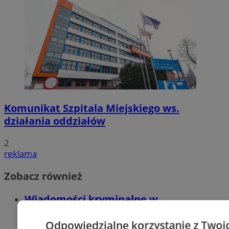
Komunikat Szpitala Miejskiego ws.
działania oddziałów
2
reklama
Zobacz również
Wiadomości kryminalne w
Siemianowicach
Odpowiedzialne korzystanie z Twoi