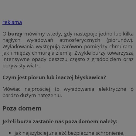
reklama
O
burzy
mówimy wtedy, gdy następuje jedno lub kilka
nagłych wyładowań atmosferycznych (piorunów).
Wyładowania występują zarówno pomiędzy chmurami
jak i między chmurą a ziemią. Zwykle burzy towarzyszą
intensywne opady deszczu często z gradobiciem oraz
porywisty wiatr.
Czym jest piorun lub inaczej błyskawica?
Mówiąc najprościej to wyładowania elektryczne o
bardzo dużym natężeniu.
Poza domem
Jeżeli burza zastanie nas poza domem należy:
jak najszybciej znaleźć bezpieczne schronienie,