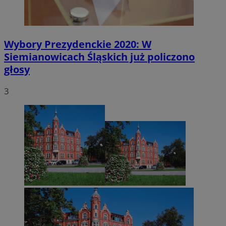
Wybory Prezydenckie 2020: W
Siemianowicach Śląskich już policzono
głosy
3