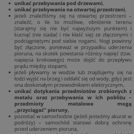
unikać przebywania pod drzewami
,
unikać przebywania na otwartej przestrzeni
,
jeżeli znaleźliśmy się na otwartej przestrzeni –
znaleźć, o ile to możliwe, obniżenie terenu
(starajmy się nie być najwyższym punktem) i
kucnąć (nie siadać i nie kłaść się) ze złączonymi i
podciągniętymi pod siebie nogami. Nogi powinny
być złączone, ponieważ w przypadku uderzenia
pioruna, na skutek powstania różnicy napięć (tzw.
napięcia krokowego) może dojść do przepływu
prądu między stopami,
jeżeli pływamy w wodzie lub znajdujemy się na
łodzi wyjść na brzeg i oddalić się od wody, gdyż jest
ona doskonałym przewodnikiem elektrycznym,
unikać dotykania przedmiotów zrobionych z
metalu oraz przebywania w ich pobliżu –
przedmioty metalowe mogą
„przyciągać” pioruny,
pozostać w samochodzie (jeżeli jesteśmy akurat w
podróży) – samochód stanowi dobrą ochronę
przed uderzeniem pioruna,