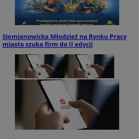
Siemianowicka Młodzież na Rynku Pracy
miasto szuka firm do II edycji