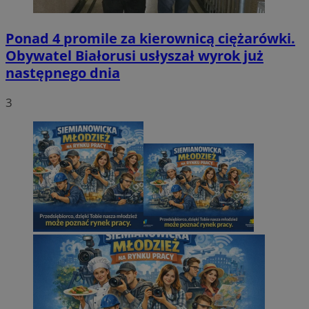
Ponad 4 promile za kierownicą ciężarówki.
Obywatel Białorusi usłyszał wyrok już
następnego dnia
3