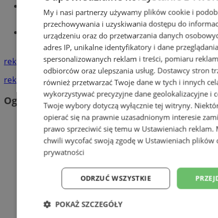
Wiadomości lokalne
My i nasi partnerzy używamy plików cookie i podob
przechowywania i uzyskiwania dostępu do informac
Tworzenie stron www - Siemianowice
urządzeniu oraz do przetwarzania danych osobowych
Śl.
adres IP, unikalne identyfikatory i dane przeglądani
spersonalizowanych reklam i treści, pomiaru reklam i
reklama
odbiorców oraz ulepszania usług.
Dostawcy stron tr
reklama
również przetwarzać Twoje dane w tych i innych cel
wykorzystywać precyzyjne dane geolokalizacyjne i c
Ogłoszenia
Twoje wybory dotyczą wyłącznie tej witryny. Niekt
opierać się na prawnie uzasadnionym interesie zami
prawo sprzeciwić się temu w
Ustawieniach reklam
.
chwili wycofać swoją zgodę w
Ustawieniach plików 
prywatności
ODRZUĆ WSZYSTKIE
PRZEJ
POKAŻ SZCZEGÓŁY