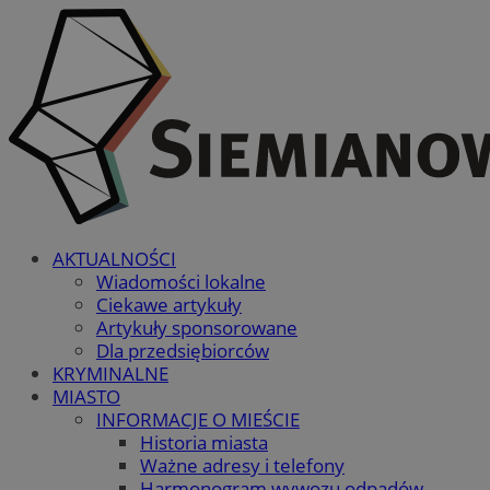
AKTUALNOŚCI
Wiadomości lokalne
Ciekawe artykuły
Artykuły sponsorowane
Dla przedsiębiorców
KRYMINALNE
MIASTO
INFORMACJE O MIEŚCIE
Historia miasta
Ważne adresy i telefony
Harmonogram wywozu odpadów