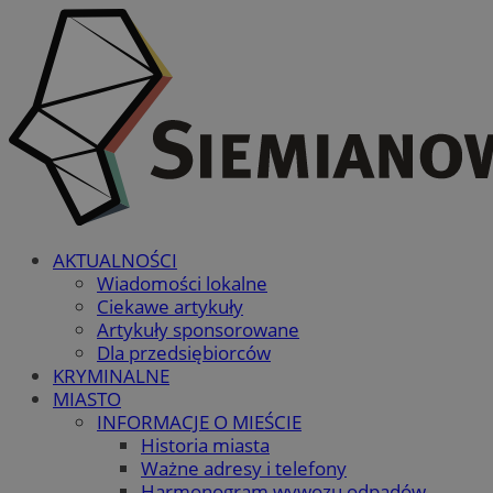
AKTUALNOŚCI
Wiadomości lokalne
Ciekawe artykuły
Artykuły sponsorowane
Dla przedsiębiorców
KRYMINALNE
MIASTO
INFORMACJE O MIEŚCIE
Historia miasta
Ważne adresy i telefony
Harmonogram wywozu odpadów