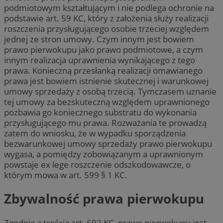
podmiotowym kształtującym i nie podlega ochronie na
podstawie art. 59 KC, który z założenia służy realizacji
roszczenia przysługującego osobie trzeciej względem
jednej ze stron umowy. Czym innym jest bowiem
prawo pierwokupu jako prawo podmiotowe, a czym
innym realizacja uprawnienia wynikającego z tego
prawa. Konieczną przesłanką realizacji omawianego
prawa jest bowiem istnienie skutecznej i warunkowej
umowy sprzedaży z osobą trzecią. Tymczasem uznanie
tej umowy za bezskuteczną względem uprawnionego
pozbawia go koniecznego substratu do wykonania
przysługującego mu prawa. Rozważania te prowadzą
zatem do wniosku, że w wypadku sporządzenia
bezwarunkowej umowy sprzedaży prawo pierwokupu
wygasa, a pomiędzy zobowiązanym a uprawnionym
powstaje ex lege roszczenie odszkodowawcze, o
którym mowa w art. 599 § 1 KC.
Zbywalność prawa pierwokupu
Zgodnie z treścią art. 602 KC, prawo pierwokupu jest