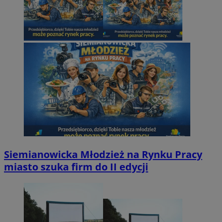
Siemianowicka Młodzież na Rynku Pracy
miasto szuka firm do II edycji