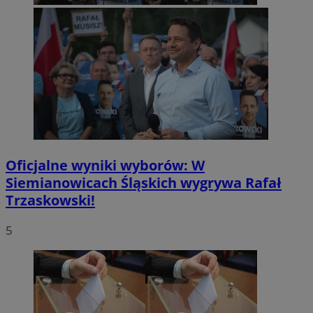
Oficjalne wyniki wyborów: W
Siemianowicach Śląskich wygrywa Rafał
Trzaskowski!
5