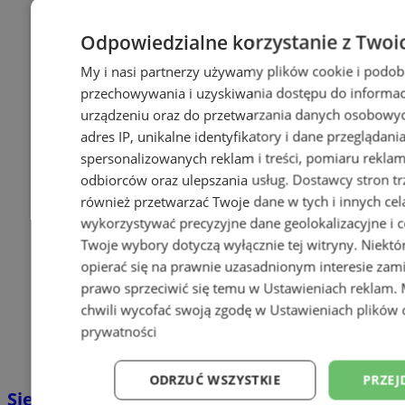
Odpowiedzialne korzystanie z Twoi
My i nasi partnerzy używamy plików cookie i podob
przechowywania i uzyskiwania dostępu do informac
urządzeniu oraz do przetwarzania danych osobowych
adres IP, unikalne identyfikatory i dane przeglądani
spersonalizowanych reklam i treści, pomiaru reklam i
odbiorców oraz ulepszania usług.
Dostawcy stron tr
również przetwarzać Twoje dane w tych i innych cel
wykorzystywać precyzyjne dane geolokalizacyjne i c
Twoje wybory dotyczą wyłącznie tej witryny. Niekt
opierać się na prawnie uzasadnionym interesie zami
prawo sprzeciwić się temu w
Ustawieniach reklam
.
chwili wycofać swoją zgodę w
Ustawieniach plików 
prywatności
ODRZUĆ WSZYSTKIE
PRZEJ
Siemianowicki Rower Miejski - już w