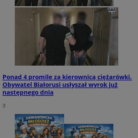
Ponad 4 promile za kierownicą ciężarówki.
Obywatel Białorusi usłyszał wyrok już
następnego dnia
3